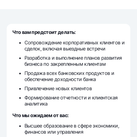
Путешественнику
National Green
До востребования USD
UzCard/HUMO
Эскроу-cчёт
Для всех USD
Visa
Золотой депозит
Тарифы
Visa FIFA
Что вам предстоит делать:
Золотые слитки от НБУ
Mastercard
Акции
Серебряный депозит
Сопровождение корпоративных клиентов и
Зарплатные
сделок, включая выездные встречи
Мобильное приложение Milliy
Garmin pay
Разработка и выполнение планов развития
бизнеса по закрепленным клиентам
Часто задаваемые вопросы
Продажа всех банковских продуктов и
обеспечение доходности банка
Ищите по сайту
Привлечение новых клиентов
Формирование отчетности и клиентская
аналитика
Что мы ожидаем от вас:
Найти
Полезные ссылки
Часто задаваемые вопросы
Высшее образование в сфере экономики,
финансов или управления
Пресс-центр