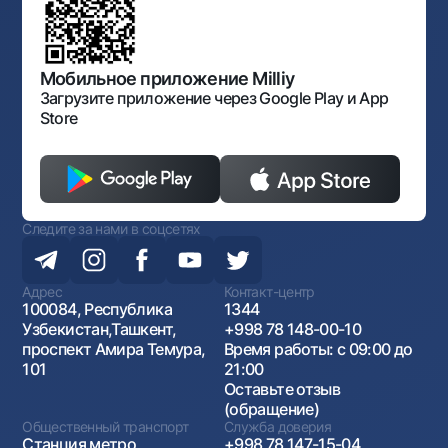
Карта сайта
Нормативно-правовые документы
Порядок и режим работы НБУ
Открытые данные
Антимонопольный комплаенс
Мобильное приложение Milliy
Загрузите приложение через Google Play и App
Store
Следите за нами в соцсетях
Адрес
Контакт-центр
100084, Республика
1344
Узбекистан,Ташкент,
+998 78 148-00-10
проспект Амира Темура,
Время работы: с 09:00 до
101
21:00
Оставьте отзыв
(обращение)
Общественный транспорт
Служба доверия
Станция метро
+998 78 147-15-04