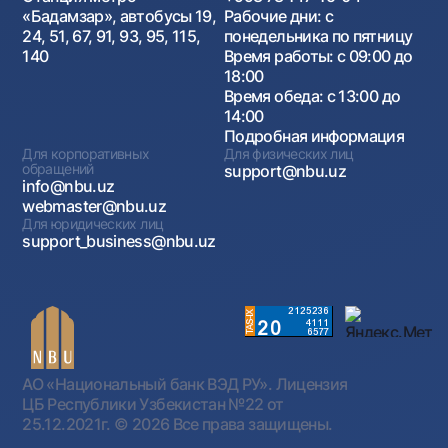
«Бадамзар», автобусы 19,
Рабочие дни: с
24, 51, 67, 91, 93, 95, 115,
понедельника по пятницу
140
Время работы: с 09:00 до
18:00
Время обеда: с 13:00 до
14:00
Подробная информация
Для корпоративных
Для физических лиц
обращений
support@nbu.uz
info@nbu.uz
webmaster@nbu.uz
Для юридических лиц
support_business@nbu.uz
АО «Национальный банк ВЭД РУ». Лицензия
ЦБ Республики Узбекистан №22 от
25.12.2021г.
© 2026 Все права защищены.