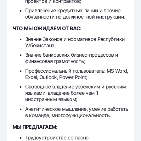
проектов и контрактов;
Офисы и банкоматы
Привлечение кредитных линий и прочие
Согласие на обработку персональных данных
обязанности по должностной инструкции.
ЧТО МЫ ОЖИДАЕМ ОТ ВАС:
Следите за нами в соцсетях
Знание Законов и нормативов Республики
Узбекистана;
Контакт-центр
+998 78 148-00-10
1344
Знание банковских бизнес-процессов и
финансовая грамотность;
Профессиональный пользователь: MS Word,
Excel, Outlook, Power Point;
Свободное владение узбекским и русским
языками, владение более чем 1
иностранным языком;
Аналитическое мышление, умение работать
в команде, многофункциональность.
МЫ ПРЕДЛАГАЕМ:
Трудоустройство согласно