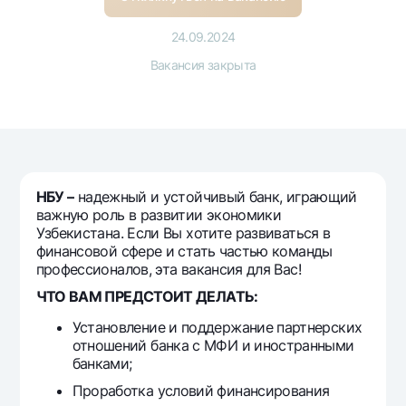
Путешественнику
National Green
До востребования USD
UzCard/HUMO
Эскроу-cчёт
24.09.2024
Для всех USD
Visa
Вакансия закрыта
Золотой депозит
Тарифы
Visa FIFA
Золотые слитки от НБУ
Mastercard
Акции
Серебряный депозит
Зарплатные
Мобильное приложение Milliy
Garmin pay
Часто задаваемые вопросы
НБУ –
надежный и устойчивый банк, играющий
важную роль в развитии экономики
Узбекистана. Если Вы хотите развиваться в
Ищите по сайту
финансовой сфере и стать частью команды
профессионалов, эта вакансия для Вас!
ЧТО ВАМ ПРЕДСТОИТ ДЕЛАТЬ:
Установление и поддержание партнерских
Найти
отношений банка с МФИ и иностранными
Полезные ссылки
банками;
Часто задаваемые вопросы
Проработка условий финансирования
Пресс-центр