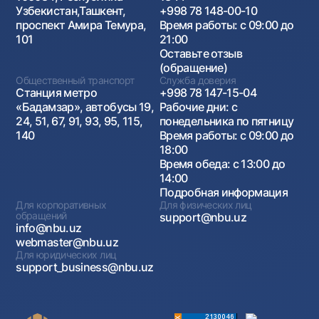
Узбекистан,Ташкент,
+998 78 148-00-10
проспект Амира Темура,
Время работы: с 09:00 до
101
21:00
Оставьте отзыв
(обращение)
Общественный транспорт
Служба доверия
Станция метро
+998 78 147-15-04
«Бадамзар», автобусы 19,
Рабочие дни: с
24, 51, 67, 91, 93, 95, 115,
понедельника по пятницу
140
Время работы: с 09:00 до
18:00
Время обеда: с 13:00 до
14:00
Подробная информация
Для корпоративных
Для физических лиц
обращений
support@nbu.uz
info@nbu.uz
webmaster@nbu.uz
Для юридических лиц
support_business@nbu.uz