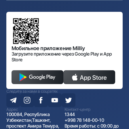
Аукционы
Структура банка
Ссылки на вышестоящие органы
Махаллинский банкир
Правление банка
Типовые договоры
Офисы и банкоматы
Противодействие коррупции
Обсуждение проектов нормативно-правовых
Согласие на обработку персональных данных
Фирменный стиль
документов
Галерея изобразительного искусства Узбекистана
Карта сайта
Нормативно-правовые документы
Порядок и режим работы НБУ
Открытые данные
Антимонопольный комплаенс
Мобильное приложение Milliy
Загрузите приложение через Google Play и App
Store
Следите за нами в соцсетях
Адрес
Контакт-центр
100084, Республика
1344
Узбекистан,Ташкент,
+998 78 148-00-10
проспект Амира Темура,
Время работы: с 09:00 до