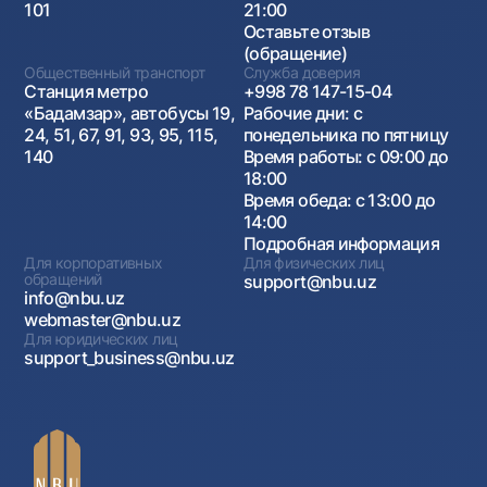
101
21:00
Оставьте отзыв
(обращение)
Общественный транспорт
Служба доверия
Станция метро
+998 78 147-15-04
«Бадамзар», автобусы 19,
Рабочие дни: с
24, 51, 67, 91, 93, 95, 115,
понедельника по пятницу
140
Время работы: с 09:00 до
18:00
Время обеда: с 13:00 до
14:00
Подробная информация
Для корпоративных
Для физических лиц
обращений
support@nbu.uz
info@nbu.uz
webmaster@nbu.uz
Для юридических лиц
support_business@nbu.uz