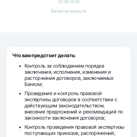
Путешественнику
National Green
23.09.2024
До востребования USD
UzCard/HUMO
Вакансия закрыта
Эскроу-cчёт
Для всех USD
Visa
Золотой депозит
Тарифы
Visa FIFA
Золотые слитки от НБУ
Mastercard
Акции
Серебряный депозит
Зарплатные
Мобильное приложение Milliy
Garmin pay
Что вам предстоит делать:
Контроль за соблюдением порядка
Часто задаваемые вопросы
заключения, исполнения, изменения и
расторжения договоров, заключаемых
Ищите по сайту
Банком;
Проведение и контроль правовой
экспертизы договоров в соответствии с
действующим законодательством,
внесение предложений и рекомендаций по
Найти
Полезные ссылки
законности заключения договоров;
Часто задаваемые вопросы
Контроль проведения правовой экспертизы
Пресс-центр
поступающих приказов, распоряжений,