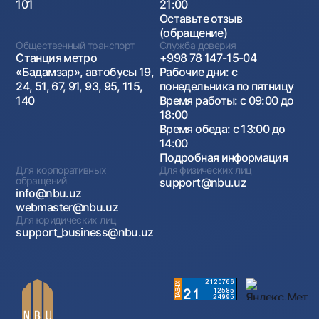
101
21:00
Оставьте отзыв
(обращение)
Общественный транспорт
Служба доверия
Станция метро
+998 78 147-15-04
«Бадамзар», автобусы 19,
Рабочие дни: с
24, 51, 67, 91, 93, 95, 115,
понедельника по пятницу
140
Время работы: с 09:00 до
18:00
Время обеда: с 13:00 до
14:00
Подробная информация
Для корпоративных
Для физических лиц
обращений
support@nbu.uz
info@nbu.uz
webmaster@nbu.uz
Для юридических лиц
support_business@nbu.uz