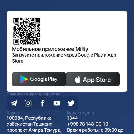
Аукционы
Структура банка
Ссылки на вышестоящие органы
Махаллинский банкир
Правление банка
Типовые договоры
Офисы и банкоматы
Противодействие коррупции
Обсуждение проектов нормативно-правовых
Согласие на обработку персональных данных
Фирменный стиль
документов
Галерея изобразительного искусства Узбекистана
Карта сайта
Нормативно-правовые документы
Порядок и режим работы НБУ
Открытые данные
Антимонопольный комплаенс
Мобильное приложение Milliy
Загрузите приложение через Google Play и App
Store
Следите за нами в соцсетях
Адрес
Контакт-центр
100084, Республика
1344
Узбекистан,Ташкент,
+998 78 148-00-10
проспект Амира Темура,
Время работы: с 09:00 до