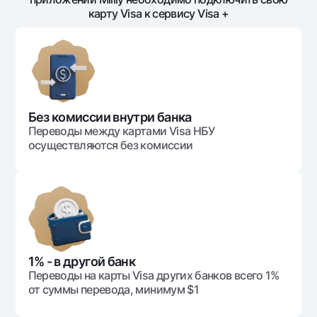
Путешественнику
National Green
До востребования USD
карту Visa к сервису Visa +
UzCard/HUMO
Эскроу-cчёт
Для всех USD
Visa
Золотой депозит
Тарифы
Visa FIFA
Золотые слитки от НБУ
Mastercard
Акции
Серебряный депозит
Зарплатные
Без комиссии внутри банка
Мобильное приложение Milliy
Garmin pay
Переводы между картами Visa НБУ
осуществляются без комиссии
Часто задаваемые вопросы
Ищите по сайту
1% - в другой банк
Найти
Полезные ссылки
Переводы на карты Visa других банков всего 1%
Часто задаваемые вопросы
от суммы перевода, минимум $1
Пресс-центр