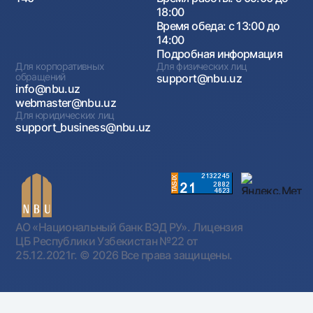
18:00
Время обеда: с 13:00 до
14:00
Подробная информация
Для корпоративных
Для физических лиц
обращений
support@nbu.uz
info@nbu.uz
webmaster@nbu.uz
Для юридических лиц
support_business@nbu.uz
АО «Национальный банк ВЭД РУ». Лицензия
ЦБ Республики Узбекистан №22 от
25.12.2021г.
© 2026 Все права защищены.