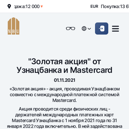
Продажа:
12 000
Покупка:
13 67
▲
▼
EUR
Онлайн-банк
Частным клиентам (Milliy)
Частным клиентам (Milliy
English
English
Обычная версия
Физическим лицам
Малому бизнесу
Корпоративным клие
Для бизнеса (iBank)
Для бизнеса (iBank)
O'zbek
O'zbek
Черно-белая версия
"Золотая акция" от
Персональный кабинет
Персональный кабинет
Физическим лицам
Включить озвучивание
Узнацбанка и Mastercard
Кредиты
01.11.2021
Ипотека
«Золотая акция» - акция, проводимая Узнацбанком
Вклады
совместно с международной платежной системой
Автокредит
Для всех
Masterсard.
Карты
Микрозайм
До востребования
Акция проводится среди физических лиц -
Бесплатные
Образовательный кредит
держателей международных платежных карт
Денежные переводы
Евро
Masterсard Узнацбанка с 1 ноября 2021 года по 31
Премиальные
Овердрафт
Возможно все
января 2022 года включительно. В ней задействована
Курсы валют