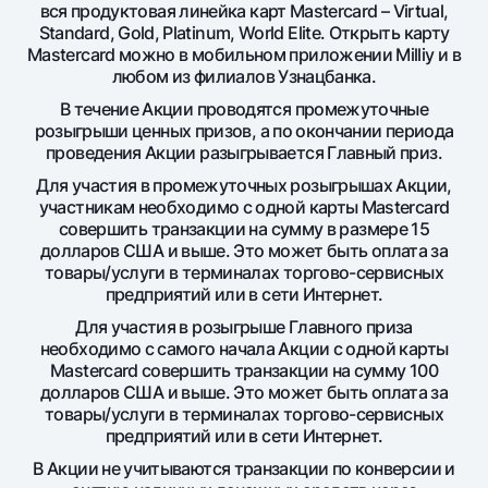
Путешественнику
National Green
вся продуктовая линейка карт Masterсard – Virtual,
До востребования USD
Standard, Gold, Platinum, World Elite. Открыть карту
UzCard/HUMO
Эскроу-cчёт
Для всех USD
Masterсard можно в мобильном приложении Milliy и в
Visa
любом из филиалов Узнацбанка.
Золотой депозит
Тарифы
Visa FIFA
В течение Акции проводятся промежуточные
Золотые слитки от НБУ
розыгрыши ценных призов, а по окончании периода
Mastercard
Акции
Серебряный депозит
проведения Акции разыгрывается Главный приз.
Зарплатные
Для участия в промежуточных розыгрышах Акции,
Мобильное приложение Milliy
Garmin pay
участникам необходимо с одной карты Masterсard
совершить транзакции на сумму в размере 15
Часто задаваемые вопросы
долларов США и выше. Это может быть оплата за
товары/услуги в терминалах торгово-сервисных
предприятий или в сети Интернет.
Ищите по сайту
Для участия в розыгрыше Главного приза
необходимо с самого начала Акции с одной карты
Masterсard совершить транзакции на сумму 100
долларов США и выше. Это может быть оплата за
товары/услуги в терминалах торгово-сервисных
Найти
Полезные ссылки
предприятий или в сети Интернет.
Часто задаваемые вопросы
В Акции не учитываются транзакции по конверсии и
Пресс-центр