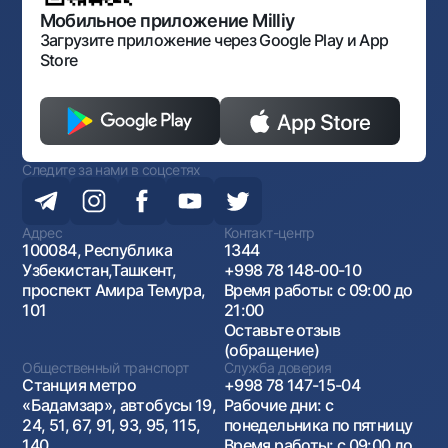
Антимонопольный комплаенс
Мобильное приложение Milliy
Загрузите приложение через Google Play и App
Store
Следите за нами в соцсетях
Адрес
Контакт-центр
100084, Республика
1344
Узбекистан,Ташкент,
+998 78 148-00-10
проспект Амира Темура,
Время работы: с 09:00 до
101
21:00
Оставьте отзыв
(обращение)
Общественный транспорт
Служба доверия
Станция метро
+998 78 147-15-04
«Бадамзар», автобусы 19,
Рабочие дни: с
24, 51, 67, 91, 93, 95, 115,
понедельника по пятницу
140
Время работы: с 09:00 до