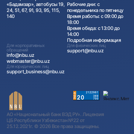
«Бадамзар», автобусы 19,
Рабочие дни: с
24, 51, 67, 91, 93, 95, 115,
понедельника по пятницу
140
Время работы: с 09:00 до
18:00
Время обеда: с 13:00 до
14:00
Подробная информация
Для корпоративных
Для физических лиц
обращений
support@nbu.uz
info@nbu.uz
webmaster@nbu.uz
Для юридических лиц
support_business@nbu.uz
АО «Национальный банк ВЭД РУ». Лицензия
ЦБ Республики Узбекистан №22 от
25.12.2021г.
© 2026 Все права защищены.