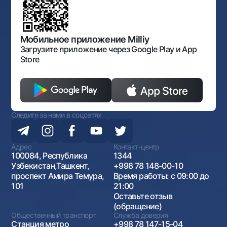
Нормативно-правовые документы
Офисы и банкоматы
Порядок и режим работы НБУ
Согласие на обработку персональных данных
Открытые данные
Антимонопольный комплаенс
Мобильное приложение Milliy
Следите за нами в соцсетях
Загрузите приложение через Google Play и App
Store
Контакт-центр
+998 78 148-00-10
1344
Следите за нами в соцсетях
Адрес
Контакт-центр
100084, Республика
1344
Узбекистан,Ташкент,
+998 78 148-00-10
проспект Амира Темура,
Время работы: с 09:00 до
101
21:00
Оставьте отзыв
(обращение)
Общественный транспорт
Служба доверия
Станция метро
+998 78 147-15-04