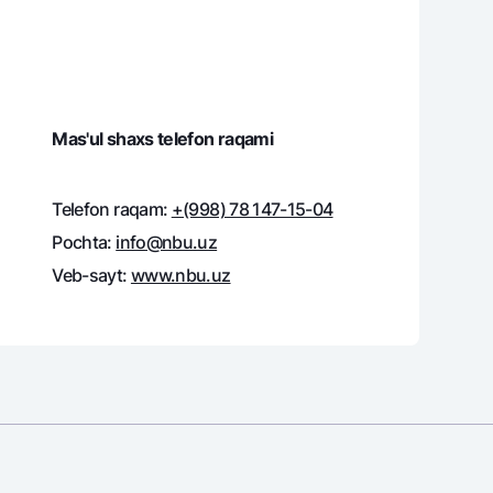
varag‘i
lovasi
Mas'ul shaxs telefon raqami
Telefon raqam:
+(998) 78 147-15-04
Pochta:
info@nbu.uz
Veb-sayt:
www.nbu.uz