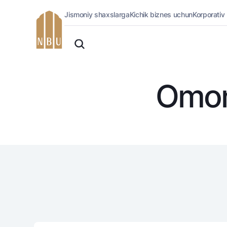
Jismoniy shaxslarga
Kichik biznes uchun
Korporativ
Onlayn-bank
O'zbek
Jismoniy shaxslarga (Milliy)
English
Oddiy versiya
Jismoniy shaxslarga
Biznes uchun (iBank)
Русский
Omon
Oq-qora versiya
Shaxsiy kabinet
Ovozni yoqish
Kreditlar
Ipoteka
Avtokredit
Mikroqarz
Ta’lim krеditi
Overdraft
National Green