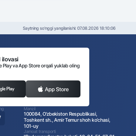
Saytning so'nggi yangilanishi:
07.08.2026 18:10:06
 ilovasi
e Play va App Store orqali yuklab oling
ing
Manzil
100084, O‘zbekiston Respublikasi,
Toshkent sh., Amir Temur shoh ko‘chasi,
101-uy
Jamoat transporti