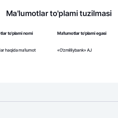
NBU’dan oltin quymalar
Garmin pay
Ma'lumotlar to'plami tuzilmasi
Kumush omonat
Valyutalar kursi
Eskrou hisob
Aksiyalar
Milliy mobil i
lar to'plami nomi
Ma'lumotlar to'plami egasi
ar haqida ma’lumot
«O’zmilliybank» AJ
omatlar
Shaxsiy ma'lumotlarni qayta ishlashga rozilik berish
Aloqa markazi
+998 78 148-00-10
1344