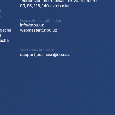
"Bodomzor" metro bekati, 19, 24, 51, 67, 91,
93, 95, 115, 140-avtobuslar
a
)
Korporativ murojatlar uchun
info@nbu.uz
agacha
webmaster@nbu.uz
a
gacha
Yuridik shaxslar uchun
support_business@nbu.uz