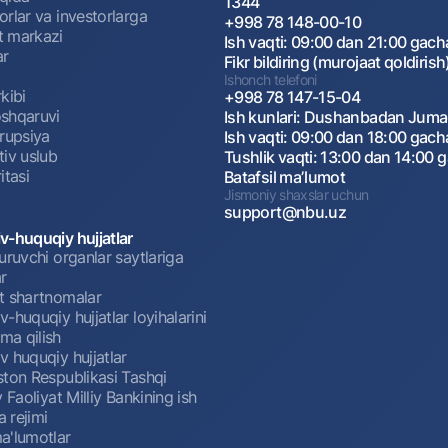
1344
rlar va investorlarga
+998 78 148-00-10
 markazi
Ish vaqti: 09:00 dan 21:00 gach
ar
Fikr bildiring (murojaat qoldirish
Ishonch telefoni
kibi
+998 78 147-15-04
shqaruvi
Ish kunlari: Dushanbadan Jum
rrupsiya
Ish vaqti: 09:00 dan 18:00 gach
tiv uslub
Tushlik vaqti: 13:00 dan 14:00 
itasi
Batafsil maʼlumot
Jismoniy shaxslar uchun
support@nbu.uz
v-huquqiy hujjatlar
uruvchi organlar saytlariga
r
t shartnomalar
-huquqiy hujjatlar loyihalarini
a qilish
 huquqiy hujjatlar
ston Respublikasi Tashqi
y Faoliyat Milliy Bankining ish
a rejimi
a'lumotlar