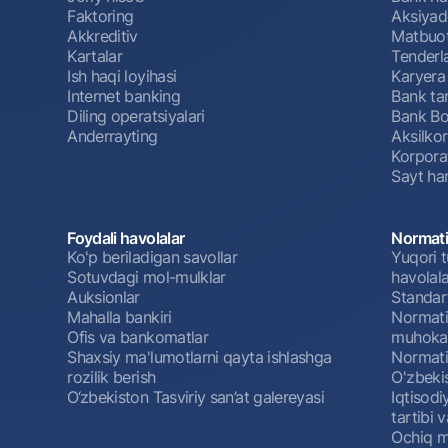
Faktoring
Aksiyado
Akkreditiv
Matbuot
Kartalar
Tenderl
Ish haqi loyihasi
Karyera
Internet banking
Bank tar
Diling operatsiyalari
Bank Bo
Anderrayting
Aksilko
Korpora
Sayt har
Foydali havolalar
Normati
Ko'p beriladigan savollar
Yuqori t
Sotuvdagi mol-mulklar
havolala
Auksionlar
Standar
Mahalla bankiri
Normativ
Ofis va bankomatlar
muhokam
Shaxsiy ma'lumotlarni qayta ishlashga
Normativ
rozilik berish
O'zbeki
O‘zbekiston Tasviriy san’at galereyasi
Iqtisodi
tartibi v
Ochiq m