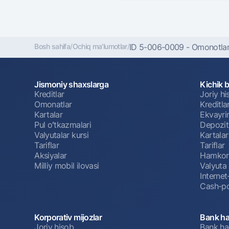
Bosh sahifa
/
Ochiq ma'lumotlar
/
ID 5-006-0009 - Omonotlar.
Jismoniy shaxslarga
Kichik 
Kreditlar
Joriy h
Omonatlar
Kreditla
Kartalar
Ekvayri
Pul oʻtkazmalari
Depozit
Valyutalar kursi
Kartalar
Tariflar
Tariflar
Aksiyalar
Hamkorl
Milliy mobil ilovasi
Valyuta 
Interne
Cash-po
Korporativ mijozlar
Bank ha
Joriy hisob
Bank ha