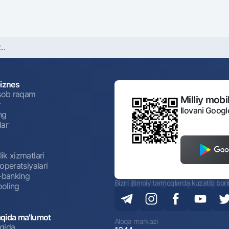
..
biznes
isob raqam
Milliy mobil
r
Ilovani Googl
ng
lar
ik xizmatlari
operatsiyalari
t-banking
Bizni ijtimoiy tarmoqlarda kuzatib bor
oling
qida ma'lumot
Aloqa markazi
qida