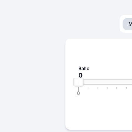
M
Baho
0
0