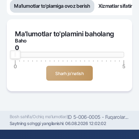
Ma'lumotlar to'plamiga ovoz berish
Xizmatlar sifatini
Ma'lumotlar to'plamini baholang
Baho
0
0
5
Bosh sahifa
/
Ochiq ma'lumotlar
/
ID 5-006-0005 - Fuqarolar...
Saytning so'nggi yangilanishi:
06.08.2026 12:02:02