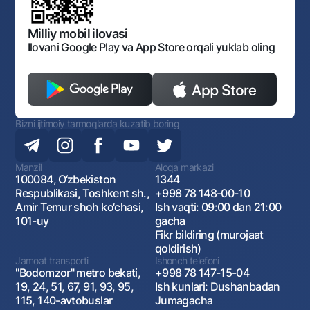
Bankining ish tartibi va rejimi
Ochiq ma'lumotlar
Monopoliyaga qarshi komplaens
Milliy mobil ilovasi
Ilovani Google Play va App Store orqali yuklab oling
Bizni ijtimoiy tarmoqlarda kuzatib boring
Manzil
Aloqa markazi
100084, O‘zbekiston
1344
Respublikasi, Toshkent sh.,
+998 78 148-00-10
Amir Temur shoh ko‘chasi,
Ish vaqti: 09:00 dan 21:00
101-uy
gacha
Fikr bildiring (murojaat
qoldirish)
Jamoat transporti
Ishonch telefoni
"Bodomzor" metro bekati,
+998 78 147-15-04
19, 24, 51, 67, 91, 93, 95,
Ish kunlari: Dushanbadan
115, 140-avtobuslar
Jumagacha