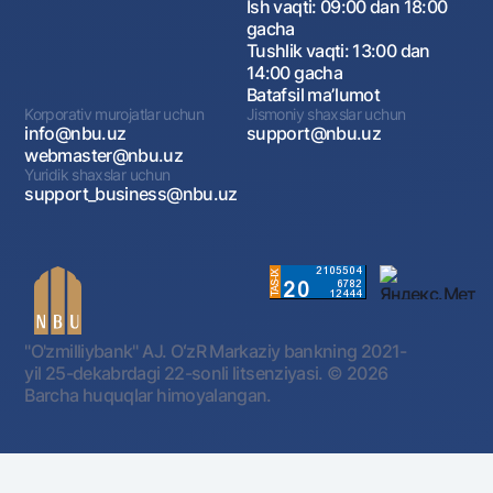
Ish vaqti: 09:00 dan 18:00
gacha
Tushlik vaqti: 13:00 dan
14:00 gacha
Batafsil maʼlumot
Korporativ murojatlar uchun
Jismoniy shaxslar uchun
info@nbu.uz
support@nbu.uz
webmaster@nbu.uz
Yuridik shaxslar uchun
support_business@nbu.uz
"O'zmilliybank" AJ. OʻzR Markaziy bankning 2021-
yil 25-dekabrdagi 22-sonli litsenziyasi.
© 2026
Barcha huquqlar himoyalangan.