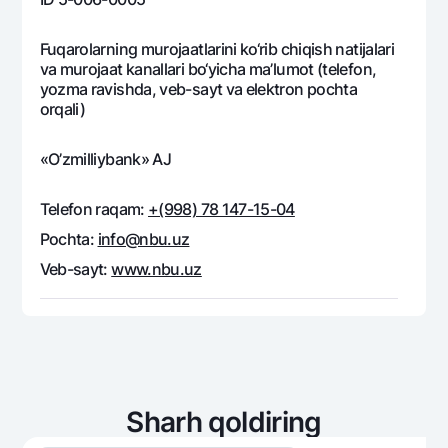
Ofis va bankomatlar
Shaxsiy ma'lumotlarni qayta ishlashga rozilik berish
Fuqarolarning murojaatlarini ko‘rib chiqish natijalari
va murojaat kanallari bo‘yicha ma’lumot (telefon,
yozma ravishda, veb-sayt va elektron pochta
Bizni ijtimoiy tarmoqlarda kuzatib boring
orqali)
Aloqa markazi
«O’zmilliybank» AJ
+998 78 148-00-10
1344
Telefon raqam:
+(998) 78 147-15-04
Pochta:
info@nbu.uz
Veb-sayt:
www.nbu.uz
Sharh qoldiring