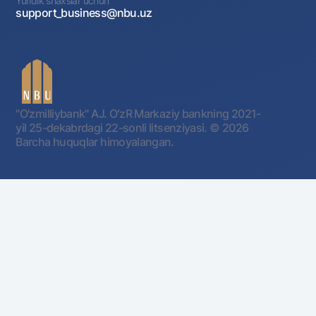
Yuridik shaxslar uchun
support_business@nbu.uz
"O'zmilliybank" AJ. OʻzR Markaziy bankning 2021-
yil 25-dekabrdagi 22-sonli litsenziyasi.
© 2026
Barcha huquqlar himoyalangan.