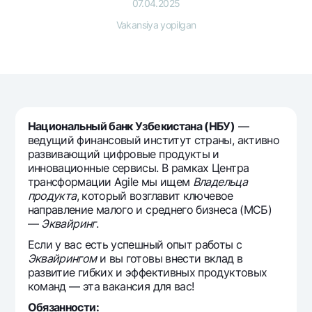
Sayohatchiga
National Green
07.04.2025
Yevro
UzCard/HUMO
Vakansiya yopilgan
Eskrou hisobvarag‘i
Hamma uchun USD uchun
Visa
Talab qilib olinguncha USD
Tariflar
Visa FIFA
Oltin omonat
Mastercard
Aksiyalar
NBU’dan oltin quymalar
Ish haqi
Kumush omonat
Milliy mobil ilovasi
Garmin pay
Национальный банк Узбекистана (НБУ)
—
ведущий финансовый институт страны, активно
Ko'p beriladigan savollar
развивающий цифровые продукты и
инновационные сервисы. В рамках Центра
трансформации Agile мы ищем
Владельца
Sayt bo‘yicha qidiring
продукта
, который возглавит ключевое
направление малого и среднего бизнеса (МСБ)
—
Эквайринг
.
Если у вас есть успешный опыт работы с
Эквайрингом
и вы готовы внести вклад в
Qidirish
Foydali havolalar
развитие гибких и эффективных продуктовых
Ko'p beriladigan savollar
команд — эта вакансия для вас!
Matbuot markazi
Обязанности: