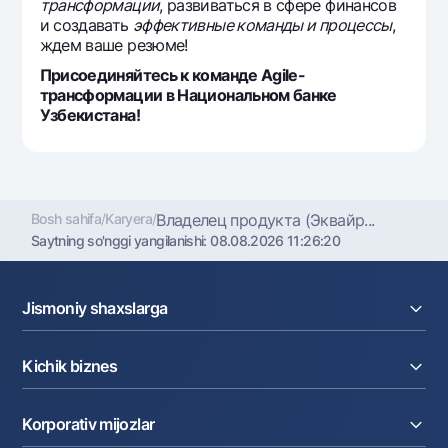
трансформации
, развиваться в сфере финансов
и создавать
эффективные команды и процессы
,
ждем ваше резюме!
Присоединяйтесь к команде Agile-
трансформации в Национальном банке
Узбекистана!
Bosh sahifa
/
Karyera
/
Владелец продукта (Эквайр...
Saytning so'nggi yangilanishi:
08.08.2026 11:26:20
Jismoniy shaxslarga
Kreditlar
Kichik biznes
Omonatlar
Kartalar
Joriy hisob raqam
Pul oʻtkazmalari
Korporativ mijozlar
Kreditlar
Valyutalar kursi