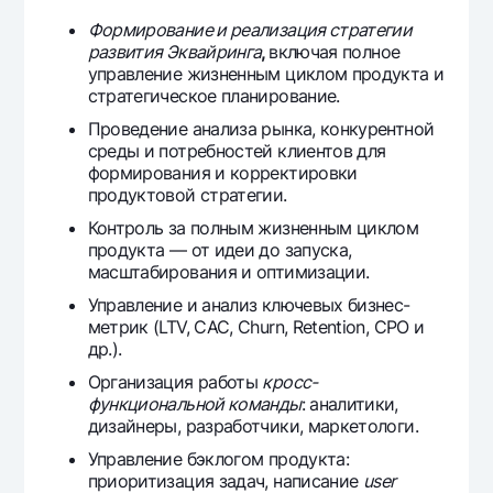
Ofis va bankomatlar
Формирование и реализация стратегии
развития Эквайринга
,
включая полное
Shaxsiy ma'lumotlarni qayta ishlashga rozilik berish
управление жизненным циклом продукта и
стратегическое планирование.
Bizni ijtimoiy tarmoqlarda kuzatib boring
Проведение анализа рынка, конкурентной
среды и потребностей клиентов для
Aloqa markazi
формирования и корректировки
+998 78 148-00-10
1344
продуктовой стратегии.
Контроль за полным жизненным циклом
продукта — от идеи до запуска,
масштабирования и оптимизации.
Управление и анализ ключевых бизнес-
метрик (LTV, CAC, Churn, Retention, CPO и
др.).
Организация работы
кросс-
функциональной команды
: аналитики,
дизайнеры, разработчики, маркетологи.
Управление бэклогом продукта:
приоритизация задач, написание
user