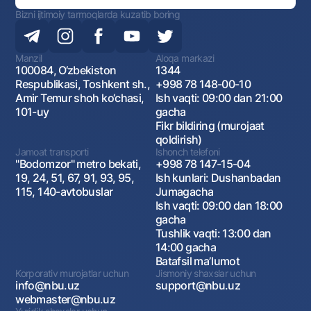
Bizni ijtimoiy tarmoqlarda kuzatib boring
Manzil
Aloqa markazi
100084, O‘zbekiston
1344
Respublikasi, Toshkent sh.,
+998 78 148-00-10
Amir Temur shoh ko‘chasi,
Ish vaqti: 09:00 dan 21:00
101-uy
gacha
Fikr bildiring (murojaat
qoldirish)
Jamoat transporti
Ishonch telefoni
"Bodomzor" metro bekati,
+998 78 147-15-04
19, 24, 51, 67, 91, 93, 95,
Ish kunlari: Dushanbadan
115, 140-avtobuslar
Jumagacha
Ish vaqti: 09:00 dan 18:00
gacha
Tushlik vaqti: 13:00 dan
14:00 gacha
Batafsil maʼlumot
Korporativ murojatlar uchun
Jismoniy shaxslar uchun
info@nbu.uz
support@nbu.uz
webmaster@nbu.uz