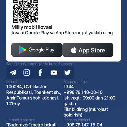
Normativ huquqiy hujjatlar
O‘zbekiston Tasviriy san’at galereyasi
Sayt haritasi
O'zbekiston Respublikasi Tashqi Iqtisodiy Faoliyat Milliy
Bankining ish tartibi va rejimi
Ochiq ma'lumotlar
Monopoliyaga qarshi komplaens
Milliy mobil ilovasi
Ilovani Google Play va App Store orqali yuklab oling
Bizni ijtimoiy tarmoqlarda kuzatib boring
Manzil
Aloqa markazi
100084, O‘zbekiston
1344
Respublikasi, Toshkent sh.,
+998 78 148-00-10
Amir Temur shoh ko‘chasi,
Ish vaqti: 09:00 dan 21:00
101-uy
gacha
Fikr bildiring (murojaat
qoldirish)
Jamoat transporti
Ishonch telefoni
"Bodomzor" metro bekati,
+998 78 147-15-04