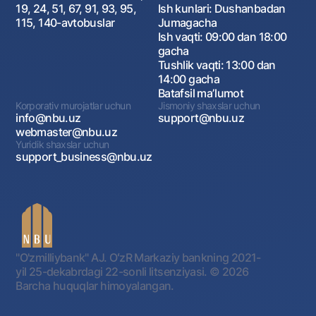
19, 24, 51, 67, 91, 93, 95,
Ish kunlari: Dushanbadan
115, 140-avtobuslar
Jumagacha
Ish vaqti: 09:00 dan 18:00
gacha
Tushlik vaqti: 13:00 dan
14:00 gacha
Batafsil maʼlumot
Korporativ murojatlar uchun
Jismoniy shaxslar uchun
info@nbu.uz
support@nbu.uz
webmaster@nbu.uz
Yuridik shaxslar uchun
support_business@nbu.uz
"O'zmilliybank" AJ. OʻzR Markaziy bankning 2021-
yil 25-dekabrdagi 22-sonli litsenziyasi.
© 2026
Barcha huquqlar himoyalangan.