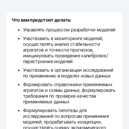
Sayohatchiga
National Green
Yevro
UzCard/HUMO
Eskrou hisobvarag‘i
Hamma uchun USD uchun
Visa
Что вам предстоит делать:
Talab qilib olinguncha USD
Tariflar
Visa FIFA
Управлять процессом разработки моделей
Oltin omonat
Mastercard
Aksiyalar
Участвовать в мониторинге моделей,
NBU’dan oltin quymalar
Ish haqi
осуществлять анализ стабильности
Kumush omonat
Milliy mobil ilovasi
агрегатов и точности прогнозов,
Garmin pay
инициировать проведение калибровок/
перестроение моделей
Ko'p beriladigan savollar
Участвовать в организации исследований
по применению в моделях новых данных
Sayt bo‘yicha qidiring
Формировать справочники применяемых
агрегатов и схемы данных, формулировать
требования по проверке качества
применяемых данных
Qidirish
Формулировать гипотезы для
Foydali havolalar
исследований по вопросам применения
Ko'p beriladigan savollar
моделей, прорабатывать концепции,
Matbuot markazi
осуществлять оценку экономического