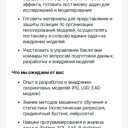
эффекта, готовить постановку задач для
Ofis va bankomatlar
исследований и моделирования
Shaxsiy ma'lumotlarni qayta ishlashga rozilik berish
Готовить материалы для представления и
защиты позиции по организации
Bizni ijtimoiy tarmoqlarda kuzatib boring
пилотирования моделей, осуществлять
постановку и сопровождение задач на
внедрение моделей
Aloqa markazi
+998 78 148-00-10
1344
Участвовать в управлении бэклогами
команды по вопросам подготовки данных,
разработки и внедрения моделей
Что мы ожидаем от вас:
Опыт в разработке и внедрении
скоринговых моделей (PD, LGD, EAD
модели)
Знание методов машинного обучения и
статистики (логистическая регрессия,
градиентный бустинг, нейросети)
Навыки программирования и анализа
данных (Python, SQL, SAS, R statistics)