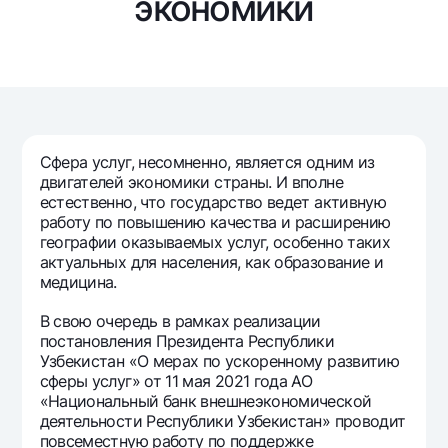
экономики
Путешественнику
National Green
До востребования USD
UzCard/HUMO
Эскроу-cчёт
Для всех USD
Visa
Золотой депозит
Тарифы
Visa FIFA
Золотые слитки от НБУ
Mastercard
Акции
Серебряный депозит
Зарплатные
Сфера услуг, несомненно, является одним из
Мобильное приложение Milliy
Garmin pay
двигателей экономики страны. И вполне
естественно, что государство ведет активную
Часто задаваемые вопросы
работу по повышению качества и расширению
географии оказываемых услуг, особенно таких
актуальных для населения, как образование и
Ищите по сайту
медицина.
В свою очередь в рамках реализации
постановления Президента Республики
Узбекистан «О мерах по ускоренному развитию
Найти
сферы услуг» от 11 мая 2021 года АО
Полезные ссылки
«Национальный банк внешнеэкономической
Часто задаваемые вопросы
деятельности Республики Узбекистан» проводит
Пресс-центр
повсеместную работу по поддержке