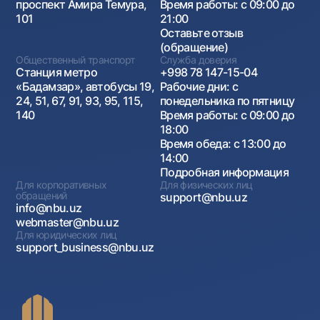
проспект Амира Темура,
Время работы: с 09:00 до
101
21:00
Оставьте отзыв
(обращение)
Общественный транспорт
Служба доверия
Станция метро
+998 78 147-15-04
«Бадамзар», автобусы 19,
Рабочие дни: с
24, 51, 67, 91, 93, 95, 115,
понедельника по пятницу
140
Время работы: с 09:00 до
18:00
Время обеда: с 13:00 до
14:00
Подробная информация
Для корпоративных
Для физических лиц
обращений
support@nbu.uz
info@nbu.uz
webmaster@nbu.uz
Для юридических лиц
support_business@nbu.uz