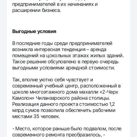
предпринимателей в их начинаниях и
Офисы и банкоматы
расширении бизнеса.
Согласие на обработку персональных данных
Следите за нами в соцсетях
Выгодные условия
В последние годы среди предпринимателей
Контакт-центр
возникла интересная тенденция – аренда
+998 78 148-00-10
1344
помещений на цокольных этажах жилых зданий.
Такое решение обсуловлено в первую очередь
выгодными условиями арендной стоимости.
Так, вполне уютно себя чувствует и
современный учебный центр, расположенный в
цоколе многоэтажного дома махалли «2-Чарх
Камолон» Чиланзарского района столицы.
Реализация данного проекта стоимостью 1,2
млрд сумов позволила обеспечить рабочими
местами 35 человек.
- Место, которое раньше было подвалом, после
современного ремонта преобразилось, -