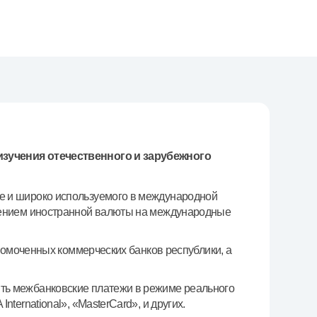
т
риложение Milliy
изучения отечественного и зарубежного
е и широко используемого в международной
лением иностранной валюты на международные
номоченных коммерческих банков республики, а
ть межбанковские платежи в режиме реального
ernational», «MasterCard», и других.