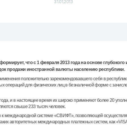
31.01.2013
Серебряный депозит
Garmin pay
Курсы валют
Эскроу-cчё
Акции
Мобильное п
ормирует, что с 1 февраля 2013 года на основе глубокого 
ок продажи иностранной валюты населению республики.
именения положительно зарекомендовавшего себя в республик
ых операций для физических лиц в безналичной форме с зачис
анкоматы
Согласие на обработку персональных данных
 года, и в настоящее время их широко применяют более 20 упол
яются свыше 233 тысяч человек.
Контакт-центр
+998 78 148-00-10
ы к международной системе «СВИФТ», позволяющей осуществля
1344
их авторитетных международных платежных систем, как «VISA Int