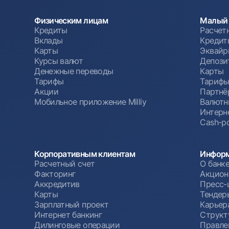
Физическим лицам
Малый 
Кредиты
Расчет
Вклады
Кредит
Карты
Эквайр
Курсы валют
Депози
Денежные переводы
Карты
Тарифы
Тариф
Акции
Партнё
Мобильное приложение Milliy
Валютн
Интерн
Cash-po
Корпоративным клиентам
Информ
Расчетный счет
О банк
Факторинг
Акцион
Аккредитив
Пресс-
Карты
Тендер
Зарплатный проект
Карьер
Интернет банкинг
Структ
Дилинговые операции
Правле