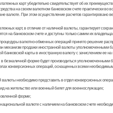
тежных карт убедительно свидетельствует об их преимуществах,
едства на своем валютном банковском счете практически во вс
стране валюте. При этом осуществление расчетов гарантирова
жных карт, в отличие от наличной валюты, гарантирует сохранно
ятся на банковском счете и доступны только самим их владельца
 процедуры валютно-обменных операций принято решение распро
тан механизм продажи иностранной валюты уполномоченными б
й банковской карты в иностранную валюту с зачислением ее на
в безналичной форме будет производиться уполномоченными бан
делах конверсионных операций, оснащенных всеми необходимым
й валюты необходимо представить в отдел конверсионных опера
 вид на жительство или военный билет для военнослужащих;
ановленной форме;
в национальной валюте с наличием на банковском счете необхо