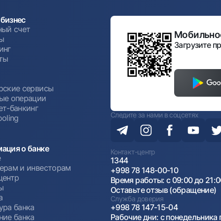
бизнес
ный счет
Мобильное
ы
Загрузите пр
инг
ты
ы
рские сервисы
ые операции
ет-банкинг
Следите за нами в соцсетях
oling
ация о банке
Контакт-центр
е
1344
ерам и инвесторам
+998 78 148-00-10
центр
Время работы: с 09:00 до 21:
ы
Оставьте отзыв (обращение)
а
Служба доверия
ура банка
+998 78 147-15-04
ние банка
Рабочие дни: с понедельника 