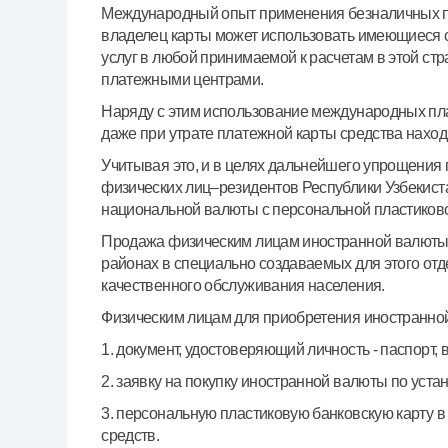
Международный опыт применения безналичных пла
владелец карты может использовать имеющиеся ср
услуг в любой принимаемой к расчетам в этой 
платежными центрами.
Наряду с этим использование международных плате
даже при утрате платежной карты средства наход
Учитывая это, и в целях дальнейшего упрощения
физических лиц–резидентов Республики Узбекис
национальной валюты с персональной пластиково
Продажа физическим лицам иностранной валюты 
районах в специально создаваемых для этого от
качественного обслуживания населения.
Физическим лицам для приобретения иностранно
1. документ, удостоверяющий личность - паспорт,
2. заявку на покупку иностранной валюты по уст
3. персональную пластиковую банковскую карту 
средств.