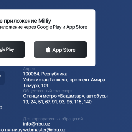
 приложение Milliy
иложение через Google Play и App Store
Адрес
100084, Республика
Узбекистан,Ташкент, проспект Амира
Темура, 101
Общественный транспорт
Станция метро «Бадамзар», автобусы
19, 24, 51, 67, 91, 93, 95, 115, 140
00
Для корпоративных обращений
info@nbu.uz
по пятницу
webmaster@nbu.uz