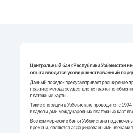
Денежные переводы
Тарифы
Часто задаваемые вопросы
Ищите по сайту
Центральный банк Республики Узбекистан инф
опыта вводится усовершенствованный поряд
Данный порядок предусматривает расширение пр
Найти
Полезные ссылки
практике метода осуществления валютно-обменн
Часто задаваемые вопросы
Пресс-центр
Офисы и б
платежные карты.
Такие операции в Узбекистане проводятся с 1994
владельцами международных платежных карт явл
Следите за нами в соцсетях
Все коммерческие банки Узбекистана подключен
времени, являются ассоциированными членами так