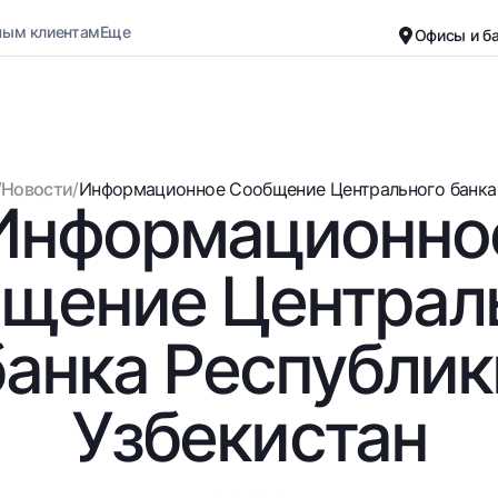
ным клиентам
Еще
Офисы и б
Карьера
О банке
Малому бизнесу
Обычная версия
/
Новости
/
Информационное Сообщение Центрального банка Р
Информационно
Черно-белая версия
Вклады
Карты
Включить озвучивание
Для всех
Бесплатные
щение Централ
До востребования
Премиальные
Евро
Путешественн
банка Республик
Возможно все
UzCard/HUMO
До востребования USD
Visa
Узбекистан
Для всех USD
Visa FIFA
Золотой депозит
Mastercard
Золотые слитки от НБУ
Зарплатные