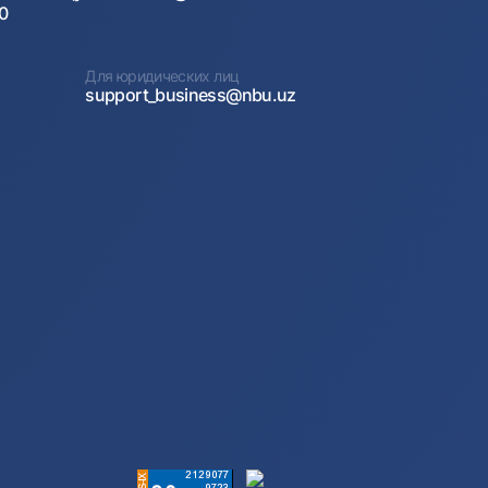
00
Для юридических лиц
support_business@nbu.uz