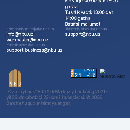
Ish vaqti: 09:00 dan 18:00
gacha
Tushlik vaqti: 13:00 dan
14:00 gacha
Batafsil maʼlumot
Korporativ murojatlar uchun
Jismoniy shaxslar uchun
info@nbu.uz
support@nbu.uz
webmaster@nbu.uz
Yuridik shaxslar uchun
support_business@nbu.uz
"O'zmilliybank" AJ. OʻzR Markaziy bankning 2021-
yil 25-dekabrdagi 22-sonli litsenziyasi.
© 2026
Barcha huquqlar himoyalangan.