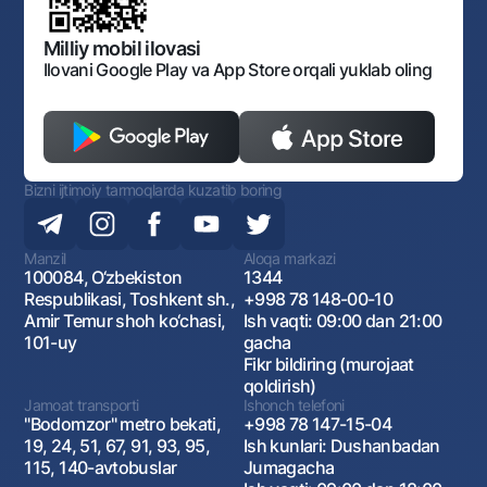
Bankining ish tartibi va rejimi
Ochiq ma'lumotlar
Monopoliyaga qarshi komplaens
Milliy mobil ilovasi
Ilovani Google Play va App Store orqali yuklab oling
Bizni ijtimoiy tarmoqlarda kuzatib boring
Manzil
Aloqa markazi
100084, O‘zbekiston
1344
Respublikasi, Toshkent sh.,
+998 78 148-00-10
Amir Temur shoh ko‘chasi,
Ish vaqti: 09:00 dan 21:00
101-uy
gacha
Fikr bildiring (murojaat
qoldirish)
Jamoat transporti
Ishonch telefoni
"Bodomzor" metro bekati,
+998 78 147-15-04
19, 24, 51, 67, 91, 93, 95,
Ish kunlari: Dushanbadan
115, 140-avtobuslar
Jumagacha