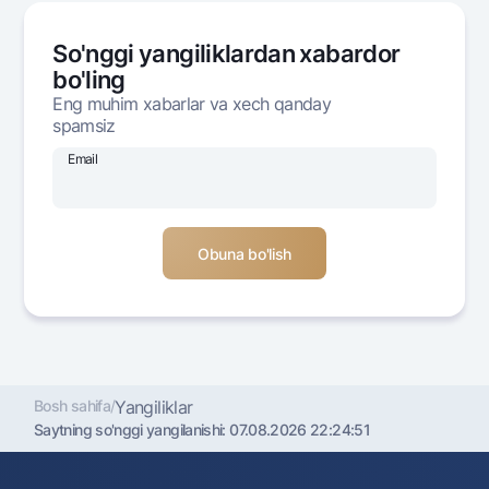
Ofis va bankomatlar
So'nggi yangiliklardan xabardor
Shaxsiy ma'lumotlarni qayta ishlashga rozilik berish
bo'ling
Bizni ijtimoiy tarmoqlarda kuzatib boring
Eng muhim xabarlar va xech qanday
spamsiz
Aloqa markazi
Email
+998 78 148-00-10
1344
Bosh sahifa
/
Yangiliklar
Saytning so'nggi yangilanishi:
07.08.2026 22:24:51