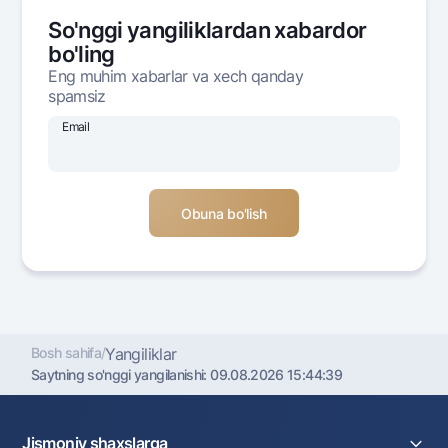
Ofis va bankomatlar
So'nggi yangiliklardan xabardor
Shaxsiy ma'lumotlarni qayta ishlashga rozilik berish
bo'ling
Eng muhim xabarlar va xech qanday
Bizni ijtimoiy tarmoqlarda kuzatib boring
spamsiz
Email
Aloqa markazi
+998 78 148-00-10
1344
Bosh sahifa
/
Yangiliklar
Saytning so'nggi yangilanishi:
09.08.2026 15:44:39
Jismoniy shaxslarga