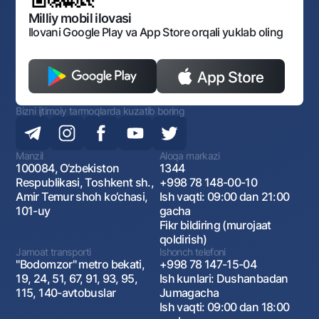
Ochiq ma'lumotlar
Monopoliyaga qarshi komplaens
Milliy mobil ilovasi
Ilovani Google Play va App Store orqali yuklab oling
Bizni ijtimoiy tarmoqlarda kuzatib boring
Manzil
Aloqa markazi
100084, O‘zbekiston
1344
Respublikasi, Toshkent sh.,
+998 78 148-00-10
Amir Temur shoh ko‘chasi,
Ish vaqti: 09:00 dan 21:00
101-uy
gacha
Fikr bildiring (murojaat
qoldirish)
Jamoat transporti
Ishonch telefoni
"Bodomzor" metro bekati,
+998 78 147-15-04
19, 24, 51, 67, 91, 93, 95,
Ish kunlari: Dushanbadan
115, 140-avtobuslar
Jumagacha
Ish vaqti: 09:00 dan 18:00