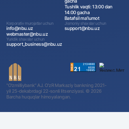
gacha
Tushlik vaqti: 13:00 dan
14:00 gacha
Batafsil maʼlumot
Korporativ murojatlar uchun
Jismoniy shaxslar uchun
info@nbu.uz
support@nbu.uz
webmaster@nbu.uz
Yuridik shaxslar uchun
support_business@nbu.uz
"O'zmilliybank" AJ. OʻzR Markaziy bankning 2021-
yil 25-dekabrdagi 22-sonli litsenziyasi.
© 2026
Barcha huquqlar himoyalangan.