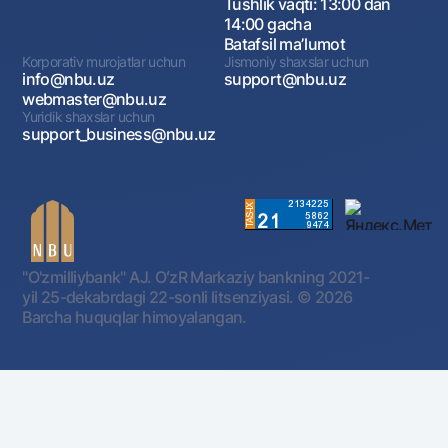
Tushlik vaqti: 13:00 dan
14:00 gacha
Batafsil maʼlumot
Korporativ murojatlar uchun
Jismoniy shaxslar uchun
info@nbu.uz
support@nbu.uz
webmaster@nbu.uz
Yuridik shaxslar uchun
support_business@nbu.uz
"O'zmilliybank" AJ. OʻzR Markaziy bankning 2021-
yil 25-dekabrdagi 22-sonli litsenziyasi.
© 2026
Barcha huquqlar himoyalangan.