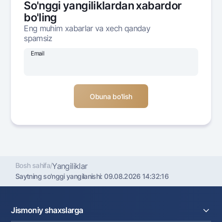
So'nggi yangiliklardan xabardor
Ofis va bankomatlar
bo'ling
Shaxsiy ma'lumotlarni qayta ishlashga rozilik berish
Eng muhim xabarlar va xech qanday
spamsiz
Bizni ijtimoiy tarmoqlarda kuzatib boring
Email
Aloqa markazi
+998 78 148-00-10
1344
Bosh sahifa
/
Yangiliklar
Saytning so'nggi yangilanishi:
09.08.2026 14:32:16
Jismoniy shaxslarga