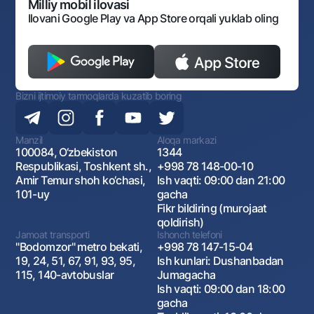
Monopoliyaga qarshi komplaens
Milliy mobil ilovasi
Ilovani Google Play va App Store orqali yuklab oling
Bizni ijtimoiy tarmoqlarda kuzatib boring
Manzil
Aloqa markazi
100084, O‘zbekiston
1344
Respublikasi, Toshkent sh.,
+998 78 148-00-10
Amir Temur shoh ko‘chasi,
Ish vaqti: 09:00 dan 21:00
101-uy
gacha
Fikr bildiring (murojaat
qoldirish)
Jamoat transporti
Ishonch telefoni
"Bodomzor" metro bekati,
+998 78 147-15-04
19, 24, 51, 67, 91, 93, 95,
Ish kunlari: Dushanbadan
115, 140-avtobuslar
Jumagacha
Ish vaqti: 09:00 dan 18:00
gacha