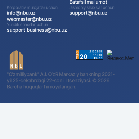
Batafsil maʼlumot
Korporativ murojatlar uchun
Jismoniy shaxslar uchun
info@nbu.uz
support@nbu.uz
webmaster@nbu.uz
Yuridik shaxslar uchun
support_business@nbu.uz
"O'zmilliybank" AJ. OʻzR Markaziy bankning 2021-
yil 25-dekabrdagi 22-sonli litsenziyasi.
© 2026
Barcha huquqlar himoyalangan.