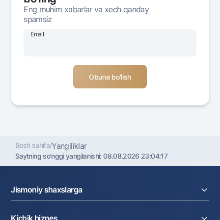
Ofis va bankomatlar
Eng muhim xabarlar va xech qanday
spamsiz
Shaxsiy ma'lumotlarni qayta ishlashga rozilik berish
Email
Bizni ijtimoiy tarmoqlarda kuzatib boring
Aloqa markazi
+998 78 148-00-10
1344
Bosh sahifa
/
Yangiliklar
Saytning so'nggi yangilanishi:
08.08.2026 23:04:17
Jismoniy shaxslarga
Kreditlar
Kichik biznes