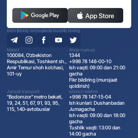
Bizni ijtimoiy tarmoqlarda kuzatib boring
Manzil
Aloqa markazi
100084, O‘zbekiston
1344
Respublikasi, Toshkent sh.,
+998 78 148-00-10
Amir Temur shoh ko‘chasi,
Ish vaqti: 09:00 dan 21:00
101-uy
gacha
Fikr bildiring (murojaat
qoldirish)
Jamoat transporti
Ishonch telefoni
"Bodomzor" metro bekati,
+998 78 147-15-04
19, 24, 51, 67, 91, 93, 95,
Ish kunlari: Dushanbadan
115, 140-avtobuslar
Jumagacha
Ish vaqti: 09:00 dan 18:00
gacha
Tushlik vaqti: 13:00 dan
14:00 gacha