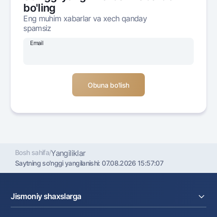
bo'ling
Ofis va bankomatlar
Eng muhim xabarlar va xech qanday
Shaxsiy ma'lumotlarni qayta ishlashga rozilik berish
spamsiz
Email
Bizni ijtimoiy tarmoqlarda kuzatib boring
Aloqa markazi
+998 78 148-00-10
1344
Bosh sahifa
/
Yangiliklar
Saytning so'nggi yangilanishi:
07.08.2026 15:57:07
Jismoniy shaxslarga