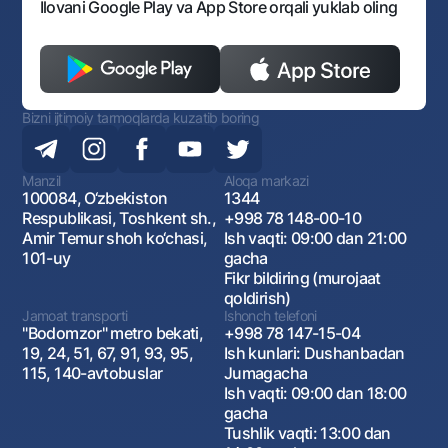
Ilovani Google Play va App Store orqali yuklab oling
Bizni ijtimoiy tarmoqlarda kuzatib boring
Manzil
Aloqa markazi
100084, O‘zbekiston
1344
Respublikasi, Toshkent sh.,
+998 78 148-00-10
Amir Temur shoh ko‘chasi,
Ish vaqti: 09:00 dan 21:00
101-uy
gacha
Fikr bildiring (murojaat
qoldirish)
Jamoat transporti
Ishonch telefoni
"Bodomzor" metro bekati,
+998 78 147-15-04
19, 24, 51, 67, 91, 93, 95,
Ish kunlari: Dushanbadan
115, 140-avtobuslar
Jumagacha
Ish vaqti: 09:00 dan 18:00
gacha
Tushlik vaqti: 13:00 dan