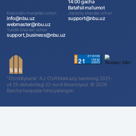
14:00 gacha
Batafsil maʼlumot
Korporativ murojatlar uchun
Jismoniy shaxslar uchun
info@nbu.uz
support@nbu.uz
webmaster@nbu.uz
Yuridik shaxslar uchun
support_business@nbu.uz
"O'zmilliybank" AJ. OʻzR Markaziy bankning 2021-
yil 25-dekabrdagi 22-sonli litsenziyasi.
© 2026
Barcha huquqlar himoyalangan.