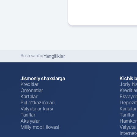
Bosh sahifa
/
Yangiliklar
Jismoniy shaxslarga
Kichik 
Kreditlar
Joriy h
Omonatlar
Kreditla
Kartalar
Ekvayri
Pul oʻtkazmalari
Depozit
Valyutalar kursi
Kartalar
Tariflar
Tariflar
Aksiyalar
Hamkorl
Milliy mobil ilovasi
Valyuta 
Interne