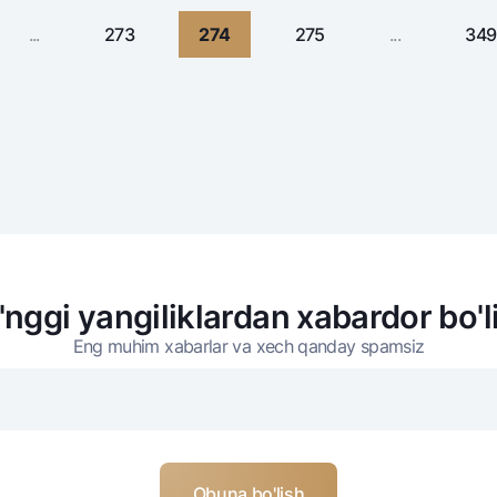
...
273
274
275
...
349
'nggi yangiliklardan xabardor bo'l
Eng muhim xabarlar va xech qanday spamsiz