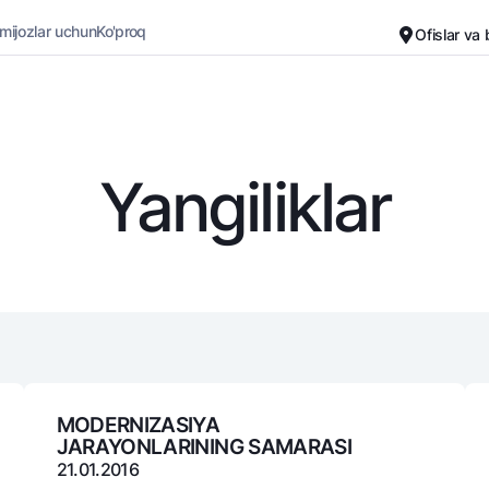
 mijozlar uchun
Ko'proq
Ofislar va
Karyera
Bank haqida
Kichik biznes uchun
Oddiy versiya
Yangiliklar
Oq-qora versiya
Omonatlar
Kartalar
Ovozni yoqish
Hamma uchun
Bepul
Jozibali
Premial
Vozmojno vse
Sayohatchiga
Talab qilib olinguncha
UzCard/HUMO
Yevro
Visa
Hamma uchun USD uchun
Visa FIFA
MODЕRNIZASIYA
JARAYONLARINING SAMARASI
Talab qilib olinguncha USD
Mastercard
21.01.2016
Oltin omonat
Ish haqi