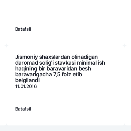
NBU’dan oltin quymalar
Garmin pay
Kumush omonat
Valyutalar kursi
Eskrou hisob
Batafsil
Aksiyalar
Milliy mobil i
Jismoniy shaxslardan olinadigan
daromad solig'i stavkasi minimal ish
haqining bir baravaridan besh
baravarigacha 7,5 foiz etib
belgilandi
11.01.2016
omatlar
Shaxsiy ma'lumotlarni qayta ishlashga rozilik berish
Batafsil
Aloqa markazi
+998 78 148-00-10
1344