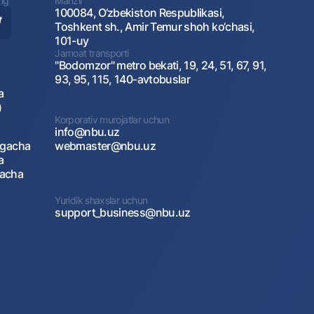
ing
Manzil
100084, O‘zbekiston Respublikasi,
Toshkent sh., Amir Temur shoh ko‘chasi,
101-uy
Jamoat transporti
"Bodomzor" metro bekati, 19, 24, 51, 67, 91,
93, 95, 115, 140-avtobuslar
a
)
Korporativ murojatlar uchun
info@nbu.uz
agacha
webmaster@nbu.uz
a
gacha
Yuridik shaxslar uchun
support_business@nbu.uz