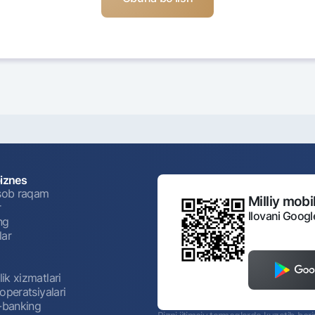
biznes
isob raqam
Milliy mobil
r
Ilovani Googl
ng
lar
ik xizmatlari
operatsiyalari
t-banking