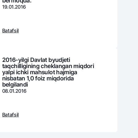
bеrmoqda.
19.01.2016
varag‘i
Batafsil
lovasi
2016-yilgi Davlat byudjeti
taqchilligining cheklangan miqdori
yalpi ichki mahsulot hajmiga
nisbatan 1,0 foiz miqdorida
belgilandi
08.01.2016
Batafsil