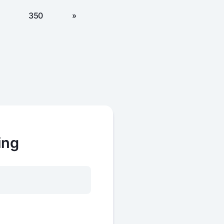
350
»
ing