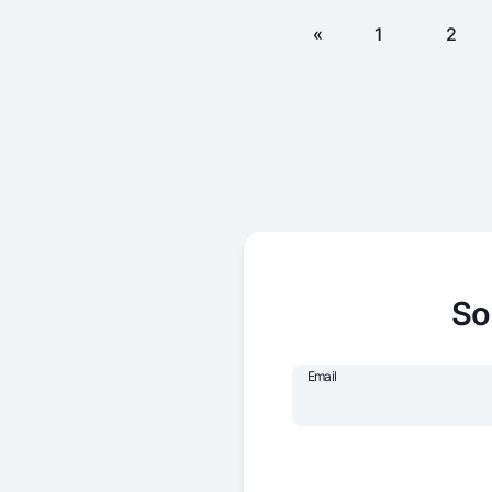
«
1
2
So
Email