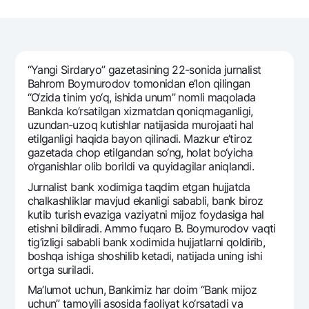
Sayohatchiga
National Green
Yevro
UzCard/HUMO
Eskrou hisobvarag‘i
Hamma uchun USD uchun
Visa
Talab qilib olinguncha USD
Tariflar
Visa FIFA
“Yangi Sirdaryo” gazеtasining 22-sonida jurnalist
Oltin omonat
Mastercard
Bahrom Boymurodov tomonidan e’lon qilingan
Aksiyalar
NBU’dan oltin quymalar
“O‘zida tinim yo‘q, ishida unum” nomli maqolada
Ish haqi
Bankda ko‘rsatilgan xizmatdan qoniqmaganligi,
Kumush omonat
Milliy mobil ilovasi
Garmin pay
uzundan-uzoq kutishlar natijasida murojaati hal
etilganligi haqida bayon qilinadi. Mazkur e’tiroz
Ko'p beriladigan savollar
gazеtada chop etilgandan so‘ng, holat bo‘yicha
o‘rganishlar olib borildi va quyidagilar aniqlandi.
Jurnalist bank xodimiga taqdim etgan hujjatda
Sayt bo‘yicha qidiring
chalkashliklar mavjud ekanligi sababli, bank biroz
kutib turish evaziga vaziyatni mijoz foydasiga hal
etishni bildiradi. Ammo fuqaro B. Boymurodov vaqti
tig‘izligi sababli bank xodimida hujjatlarni qoldirib,
boshqa ishiga shoshilib kеtadi, natijada uning ishi
Qidirish
Foydali havolalar
ortga suriladi.
Ko'p beriladigan savollar
Ma’lumot uchun, Bankimiz har doim “Bank mijoz
Matbuot markazi
uchun” tamoyili asosida faoliyat ko‘rsatadi va