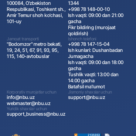
100084, O‘zbekiston
1344
Respublikasi, Toshkent sh.,
+998 78 148-00-10
Amir Temur shoh ko‘chasi,
Ish vaqti: 09:00 dan 21:00
101-uy
gacha
Fikr bildiring (murojaat
qoldirish)
Jamoat transporti
Ishonch telefoni
"Bodomzor" metro bekati,
+998 78 147-15-04
19, 24, 51, 67, 91, 93, 95,
Ish kunlari: Dushanbadan
115, 140-avtobuslar
Jumagacha
Ish vaqti: 09:00 dan 18:00
gacha
Tushlik vaqti: 13:00 dan
14:00 gacha
Batafsil maʼlumot
Korporativ murojatlar uchun
Jismoniy shaxslar uchun
info@nbu.uz
support@nbu.uz
webmaster@nbu.uz
Yuridik shaxslar uchun
support_business@nbu.uz