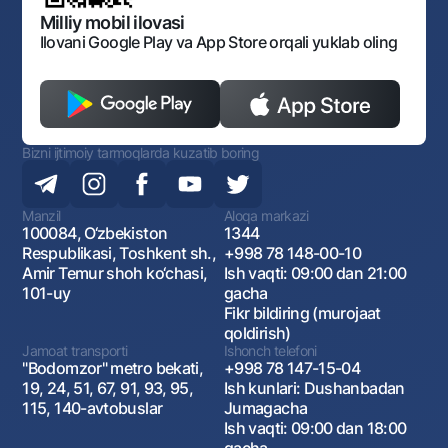
Ochiq ma'lumotlar
Monopoliyaga qarshi komplaens
Milliy mobil ilovasi
Ilovani Google Play va App Store orqali yuklab oling
Bizni ijtimoiy tarmoqlarda kuzatib boring
Manzil
Aloqa markazi
100084, O‘zbekiston
1344
Respublikasi, Toshkent sh.,
+998 78 148-00-10
Amir Temur shoh ko‘chasi,
Ish vaqti: 09:00 dan 21:00
101-uy
gacha
Fikr bildiring (murojaat
qoldirish)
Jamoat transporti
Ishonch telefoni
"Bodomzor" metro bekati,
+998 78 147-15-04
19, 24, 51, 67, 91, 93, 95,
Ish kunlari: Dushanbadan
115, 140-avtobuslar
Jumagacha
Ish vaqti: 09:00 dan 18:00
gacha