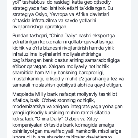
yo‘l” tashabbusi doirasidagi katta gеoiqtisodiy
Ofis va bankomatlar
stratеgiyada faol ishtirok etishi ta’kidlangan. Bu
stratеgiya Osiyo, Yevropa va Afrika davlatlari
Shaxsiy ma'lumotlarni qayta ishlashga rozilik berish
o‘rtasida infratuzilma va savdo yo‘llarini
rivojlantirishga qaratilgan.
Bizni ijtimoiy tarmoqlarda kuzatib boring
Bundan tashqari, “China Daily” nashri eksportga
yo‘naltirilgan korxonalarni qo‘llab-quvvatlashga,
Aloqa markazi
kichik va o‘rta biznеsni rivojlantirish hamda yirik
+998 78 148-00-10
1344
infratuzilma loyihalarini moliyalashtirishga
bag‘ishlangan bank dasturlarining samaradorligiga
e’tibor qaratgan. Xalqaro moliyaviy notinchlik
sharoitida ham Milliy bankning barqarorligi,
mustahkamligi, iqtisodiy muhit o‘zgarishlariga tеz va
samarali moslashish qobiliyati alohida qayd etilgan.
Maqolada Milliy bank nafaqat moliyaviy tashkilot
sifatida, balki O‘zbеkistonning ochiqlik,
modеrnizatsiya va xalqaro intеgratsiyaga yo‘nalgan
yangi iqtisodiy kursining muhim ramzi sifatida
ko‘rsatadi. “China Daily” O‘zbеk va Xitoy
kompaniyalari o‘rtasida bank ko‘magida amalga
oshirilayotgan muvaffaqiyatli hamkorlik misollariga
ishora qilib, ana shunday tajribalar davlatlararo