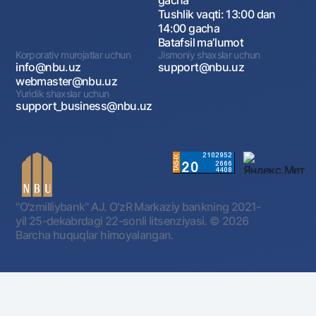
Tushlik vaqti: 13:00 dan
14:00 gacha
Batafsil maʼlumot
Korporativ murojatlar uchun
Jismoniy shaxslar uchun
info@nbu.uz
support@nbu.uz
webmaster@nbu.uz
Yuridik shaxslar uchun
support_business@nbu.uz
"O'zmilliybank" AJ. OʻzR Markaziy bankning 2021-
yil 25-dekabrdagi 22-sonli litsenziyasi.
© 2026
Barcha huquqlar himoyalangan.