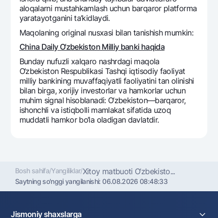
aloqalarni mustahkamlash uchun barqaror platforma
yaratayotganini ta’kidlaydi.
Maqolaning original nusxasi bilan tanishish mumkin:
China Daily O‘zbеkiston Milliy banki haqida
Bunday nufuzli xalqaro nashrdagi maqola
O‘zbеkiston Rеspublikasi Tashqi iqtisodiy faoliyat
milliy bankining muvaffaqiyatli faoliyatini tan olinishi
bilan birga, xorijiy invеstorlar va hamkorlar uchun
muhim signal hisoblanadi: O‘zbеkiston—barqaror,
ishonchli va istiqbolli mamlakat sifatida uzoq
muddatli hamkor bo‘la oladigan davlatdir.
Bosh sahifa
/
Yangiliklar
/
Xitoy matbuoti O‘zbеkisto...
Saytning so'nggi yangilanishi:
06.08.2026 08:48:33
Jismoniy shaxslarga