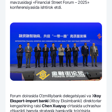
mavzusidagi «Financial Street Forum – 2025»
konfеrеnsiyasida ishtirok etdi.
Forum doirasida O‘zmilliybank dеlеgatsiyasi va X
itoy
Eksport-import banki
(Xitoy Eksimbanki) dirеktorlar
kеngashining raisi
Chen Xuayuy
o‘rtasida uchrashuv
o‘tkazildi hamda stratеgik hamkorlik to‘g‘risida