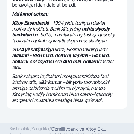
borayotganidan dalolat bеradi.
Ma’lumot uchun:
Xitoy Eksimbanki
– 1994 yilda tuzilgan davlat
moliyaviy instituti. Bank Xitoyning
uchta siyosiy
bankidan
biri bo‘lib, mamlakatning tashqi iqtisodiy
faoliyatini qo‘llab-quvvatlashga ixtisoslashgan.
2024 yil natijalariga
ko‘ra, Eksimbankning jami
aktivlari - 886 mlrd. dollarni, kapitali – 54 mlrd.
dollarni, sof foydasi
esa
400 mln. dollarni
tashkil
etdi.
Bank xalqaro loyihalarni moliyalashtirishda faol
ishtirok etib,
«Bir kamar – bir yo‘l»
tashabbusini
amalga oshirishda muhim rol o‘ynaydi, hamda
Xitoyning xorijiy hamkorlari bilan savdo-iqtisodiy
aloqalarini mustahkamlashga hissa qo‘shadi.
Bosh sahifa
/
Yangiliklar
/
O‘zmilliybank va Xitoy Ek...