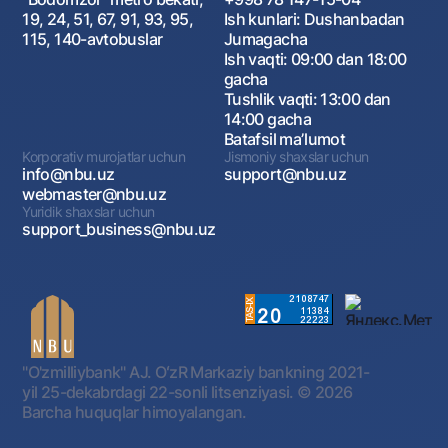
19, 24, 51, 67, 91, 93, 95,
Ish kunlari: Dushanbadan
115, 140-avtobuslar
Jumagacha
Ish vaqti: 09:00 dan 18:00
gacha
Tushlik vaqti: 13:00 dan
14:00 gacha
Batafsil maʼlumot
Korporativ murojatlar uchun
Jismoniy shaxslar uchun
info@nbu.uz
support@nbu.uz
webmaster@nbu.uz
Yuridik shaxslar uchun
support_business@nbu.uz
"O'zmilliybank" AJ. OʻzR Markaziy bankning 2021-
yil 25-dekabrdagi 22-sonli litsenziyasi.
© 2026
Barcha huquqlar himoyalangan.