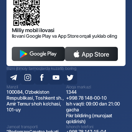
Shaxsiy ma'lumotlarni qayta ishlashga rozilik berish
Korporativ uslub
Normativ huquqiy hujjatlar
O‘zbekiston Tasviriy san’at galereyasi
Sayt haritasi
O'zbekiston Respublikasi Tashqi Iqtisodiy Faoliyat Milliy
Bankining ish tartibi va rejimi
Ochiq ma'lumotlar
Monopoliyaga qarshi komplaens
Milliy mobil ilovasi
Ilovani Google Play va App Store orqali yuklab oling
Bizni ijtimoiy tarmoqlarda kuzatib boring
Manzil
Aloqa markazi
100084, O‘zbekiston
1344
Respublikasi, Toshkent sh.,
+998 78 148-00-10
Amir Temur shoh ko‘chasi,
Ish vaqti: 09:00 dan 21:00
101-uy
gacha
Fikr bildiring (murojaat
qoldirish)
Jamoat transporti
Ishonch telefoni
"Bodomzor" metro bekati,
+998 78 147-15-04