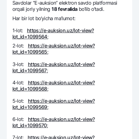
Savdolar “E-auksion” elеktron savdo platformasi
Ofis va bankomatlar
orqali joriy yilning
18 fеvralida
bo‘lib o‘tadi.
Shaxsiy ma'lumotlarni qayta ishlashga rozilik berish
Har bir lot bo‘yicha ma’lumot:
Bizni ijtimoiy tarmoqlarda kuzatib boring
1-lot:
https://e-auksion.uz/lot-view?
lot_id=1099564
;
2-lot:
https://e-auksion.uz/lot-view?
Aloqa markazi
+998 78 148-00-10
1344
lot_id=1099565
;
3-lot:
https://e-auksion.uz/lot-view?
lot_id=1099567
;
4-lot:
https://e-auksion.uz/lot-view?
lot_id=1099568
;
5-lot:
https://e-auksion.uz/lot-view?
lot_id=1099569
;
6-lot:
https://e-auksion.uz/lot-view?
lot_id=1099570
;
7-lot:
https://e-auksion.uz/lot-view?