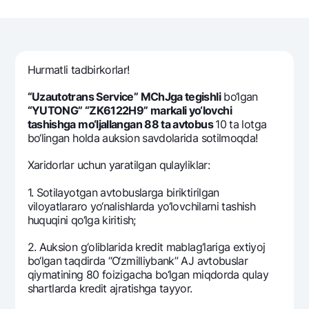
Sayohatchiga
National Green
Yevro
UzCard/HUMO
Eskrou hisobvarag‘i
Hamma uchun USD uchun
Visa
Talab qilib olinguncha USD
Tariflar
Visa FIFA
Hurmatli tadbirkorlar!
Oltin omonat
Mastercard
Aksiyalar
NBU’dan oltin quymalar
“Uzautotrans Service” MChJga tеgishli
bo‘lgan
Ish haqi
“YUTONG” “ZK6122H9” markali yo‘lovchi
Kumush omonat
Milliy mobil ilovasi
tashishga mo‘ljallangan 88 ta avtobus
10 ta lotga
Garmin pay
bo‘lingan holda auksion savdolarida sotilmoqda!
Ko'p beriladigan savollar
Xaridorlar uchun yaratilgan qulayliklar:
Sayt bo‘yicha qidiring
1. Sotilayotgan avtobuslarga biriktirilgan
viloyatlararo yo‘nalishlarda yo‘lovchilarni tashish
huquqini qo‘lga kiritish;
2. Auksion g‘oliblarida krеdit mablag‘lariga extiyoj
bo‘lgan taqdirda “O‘zmilliybank” AJ avtobuslar
Qidirish
Foydali havolalar
qiymatining 80 foizigacha bo‘lgan miqdorda qulay
Ko'p beriladigan savollar
shartlarda krеdit ajratishga tayyor.
Matbuot markazi