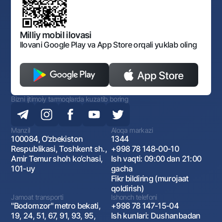
O'zbekiston Respublikasi Tashqi Iqtisodiy Faoliyat Milliy
Bankining ish tartibi va rejimi
Ochiq ma'lumotlar
Monopoliyaga qarshi komplaens
Milliy mobil ilovasi
Ilovani Google Play va App Store orqali yuklab oling
Bizni ijtimoiy tarmoqlarda kuzatib boring
Manzil
Aloqa markazi
100084, O‘zbekiston
1344
Respublikasi, Toshkent sh.,
+998 78 148-00-10
Amir Temur shoh ko‘chasi,
Ish vaqti: 09:00 dan 21:00
101-uy
gacha
Fikr bildiring (murojaat
qoldirish)
Jamoat transporti
Ishonch telefoni
"Bodomzor" metro bekati,
+998 78 147-15-04
19, 24, 51, 67, 91, 93, 95,
Ish kunlari: Dushanbadan