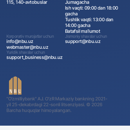
115, 140-avtobuslar
Jumagacha
Ish vaqti: 09:00 dan 18:00
gacha
Tushlik vaqti: 13:00 dan
14:00 gacha
Batafsil maʼlumot
Korporativ murojatlar uchun
Jismoniy shaxslar uchun
info@nbu.uz
support@nbu.uz
webmaster@nbu.uz
Yuridik shaxslar uchun
support_business@nbu.uz
"O'zmilliybank" AJ. OʻzR Markaziy bankning 2021-
yil 25-dekabrdagi 22-sonli litsenziyasi.
© 2026
Barcha huquqlar himoyalangan.