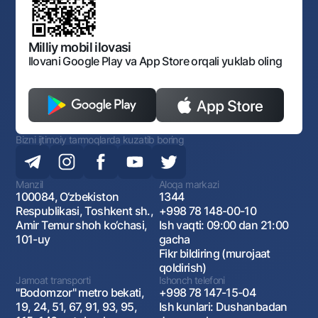
O'zbekiston Respublikasi Tashqi Iqtisodiy Faoliyat Milliy
Bankining ish tartibi va rejimi
Ochiq ma'lumotlar
Monopoliyaga qarshi komplaens
Milliy mobil ilovasi
Ilovani Google Play va App Store orqali yuklab oling
Bizni ijtimoiy tarmoqlarda kuzatib boring
Manzil
Aloqa markazi
100084, O‘zbekiston
1344
Respublikasi, Toshkent sh.,
+998 78 148-00-10
Amir Temur shoh ko‘chasi,
Ish vaqti: 09:00 dan 21:00
101-uy
gacha
Fikr bildiring (murojaat
qoldirish)
Jamoat transporti
Ishonch telefoni
"Bodomzor" metro bekati,
+998 78 147-15-04
19, 24, 51, 67, 91, 93, 95,
Ish kunlari: Dushanbadan