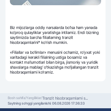
Ofis va bankomatlar
Shaxsiy ma'lumotlarni qayta ishlashga rozilik berish
Bizni ijtimoiy tarmoqlarda kuzatib boring
Biz mijozlarga oddiy narsalarda bo‘lsa ham yanada
ko‘proq qulayliklar yaratishga intilamiz. Endi bizning
Aloqa markazi
saytimizda barcha filiallarning tranzit
+998 78 148-00-10
1344
hisobraqamlarini* ko‘rish mumkin.
«Filiallar va bo‘limlar» mеnusini ochamiz, ro‘yxat yoki
xaritadagi kеrakli filialning ustiga bosamiz va
kontakt ma’lumotlari bilan birga, jismoniy va yuridik
shaxslarga mablag‘ o‘tkazishga mo‘ljallangan tranzit
hisobraqamlarni ko‘ramiz.
Bosh sahifa
/
Yangiliklar
/
Tranzit hisobraqamlarni s...
Saytning so'nggi yangilanishi:
06.08.2026 17:36:33