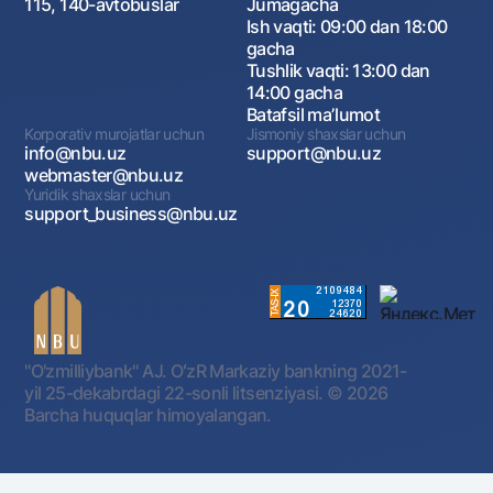
115, 140-avtobuslar
Jumagacha
Ish vaqti: 09:00 dan 18:00
gacha
Tushlik vaqti: 13:00 dan
14:00 gacha
Batafsil maʼlumot
Korporativ murojatlar uchun
Jismoniy shaxslar uchun
info@nbu.uz
support@nbu.uz
webmaster@nbu.uz
Yuridik shaxslar uchun
support_business@nbu.uz
"O'zmilliybank" AJ. OʻzR Markaziy bankning 2021-
yil 25-dekabrdagi 22-sonli litsenziyasi.
© 2026
Barcha huquqlar himoyalangan.