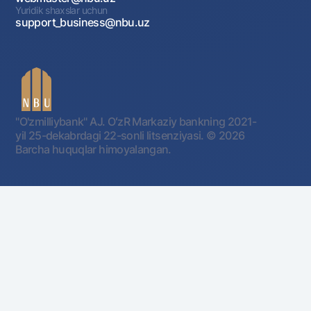
Yuridik shaxslar uchun
support_business@nbu.uz
"O'zmilliybank" AJ. OʻzR Markaziy bankning 2021-
yil 25-dekabrdagi 22-sonli litsenziyasi.
© 2026
Barcha huquqlar himoyalangan.