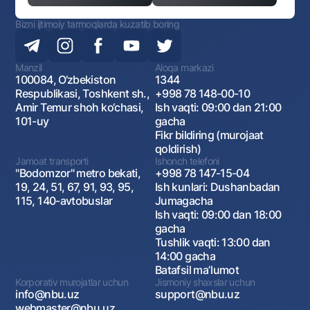
Bizni ijtimoiy tarmoqlarda kuzatib boring
Manzil
Aloqa markazi
100084, O‘zbekiston
1344
Respublikasi, Toshkent sh.,
+998 78 148-00-10
Amir Temur shoh ko‘chasi,
Ish vaqti: 09:00 dan 21:00
101-uy
gacha
Fikr bildiring (murojaat
qoldirish)
Jamoat transporti
Ishonch telefoni
"Bodomzor" metro bekati,
+998 78 147-15-04
19, 24, 51, 67, 91, 93, 95,
Ish kunlari: Dushanbadan
115, 140-avtobuslar
Jumagacha
Ish vaqti: 09:00 dan 18:00
gacha
Tushlik vaqti: 13:00 dan
14:00 gacha
Batafsil maʼlumot
Korporativ murojatlar uchun
Jismoniy shaxslar uchun
info@nbu.uz
support@nbu.uz
webmaster@nbu.uz