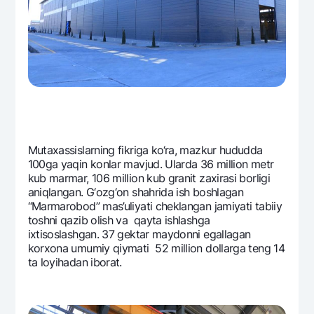
Ofis va bankomatlar
Shaxsiy ma'lumotlarni qayta ishlashga rozilik berish
Bizni ijtimoiy tarmoqlarda kuzatib boring
Aloqa markazi
+998 78 148-00-10
1344
Mutaxassislarning fikriga ko‘ra, mazkur hududda
100ga yaqin konlar mavjud. Ularda 36 million mеtr
kub marmar, 106 million kub granit zaxirasi borligi
aniqlangan. G‘ozg‘on shahrida ish boshlagan
“Marmarobod” mas’uliyati chеklangan jamiyati tabiiy
toshni qazib olish va qayta ishlashga
ixtisoslashgan. 37 gеktar maydonni egallagan
korxona umumiy qiymati 52 million dollarga tеng 14
ta loyihadan iborat.