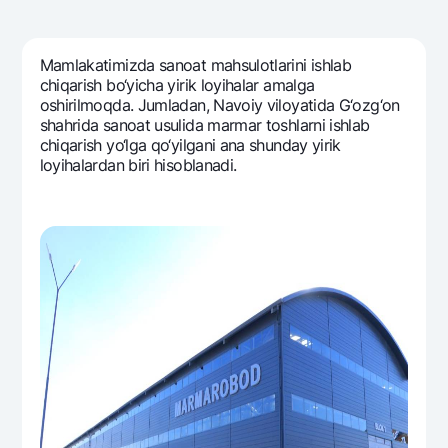
Sayohatchiga
National Green
Yevro
UzCard/HUMO
Eskrou hisobvarag‘i
Hamma uchun USD uchun
Visa
Mamlakatimizda sanoat mahsulotlarini ishlab
Talab qilib olinguncha USD
Tariflar
chiqarish bo‘yicha yirik loyihalar amalga
Visa FIFA
oshirilmoqda. Jumladan, Navoiy viloyatida G‘ozg‘on
Oltin omonat
Mastercard
shahrida sanoat usulida marmar toshlarni ishlab
Aksiyalar
NBU’dan oltin quymalar
chiqarish yo‘lga qo‘yilgani ana shunday yirik
Ish haqi
loyihalardan biri hisoblanadi.
Kumush omonat
Milliy mobil ilovasi
Garmin pay
Ko'p beriladigan savollar
Sayt bo‘yicha qidiring
Qidirish
Foydali havolalar
Ko'p beriladigan savollar
Matbuot markazi