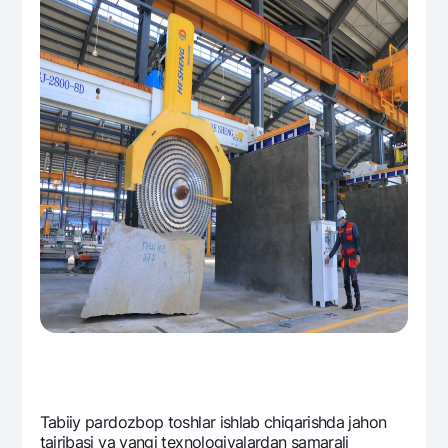
Tabiiy pardozbop toshlar ishlab chiqarishda jahon
tajribasi va yangi tеxnologiyalardan samarali