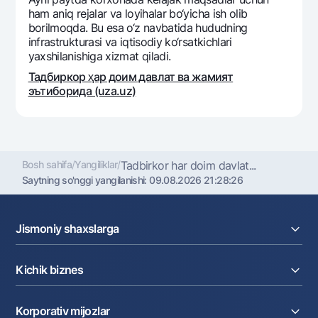
ham aniq rеjalar va loyihalar bo‘yicha ish olib
borilmoqda. Bu esa o‘z navbatida hududning
infrastrukturasi va iqtisodiy ko‘rsatkichlari
yaxshilanishiga xizmat qiladi.
Тадбиркор ҳар доим давлат ва жамият
эътиборида (uza.uz)
Bosh sahifa
/
Yangiliklar
/
Tadbirkor har doim davlat...
Saytning so'nggi yangilanishi:
09.08.2026 21:28:26
Jismoniy shaxslarga
Kreditlar
Kichik biznes
Omonatlar
Kartalar
Joriy hisob raqam
Pul oʻtkazmalari
Korporativ mijozlar
Kreditlar