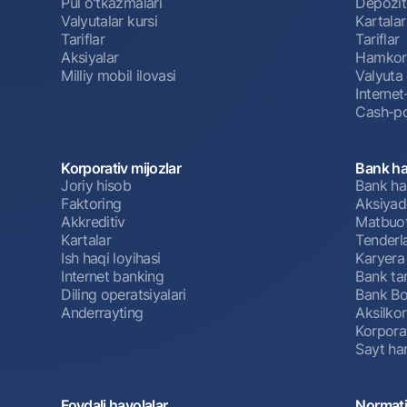
Pul oʻtkazmalari
Depozit
Valyutalar kursi
Kartalar
Tariflar
Tariflar
Aksiyalar
Hamkorl
Milliy mobil ilovasi
Valyuta 
Interne
Cash-po
Korporativ mijozlar
Bank ha
Joriy hisob
Bank ha
Faktoring
Aksiyado
Akkreditiv
Matbuot
Kartalar
Tenderl
Ish haqi loyihasi
Karyera
Internet banking
Bank tar
Diling operatsiyalari
Bank Bo
Anderrayting
Aksilko
Korpora
Sayt har
Foydali havolalar
Normati