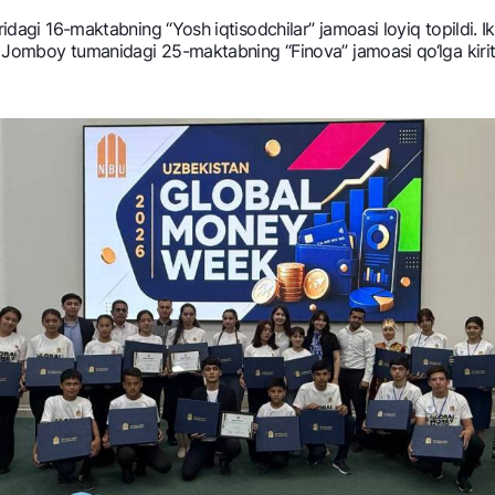
hridagi 16-maktabning “Yosh iqtisodchilar” jamoasi loyiq topildi
sa Jomboy tumanidagi 25-maktabning “Finova” jamoasi qo‘lga kirit