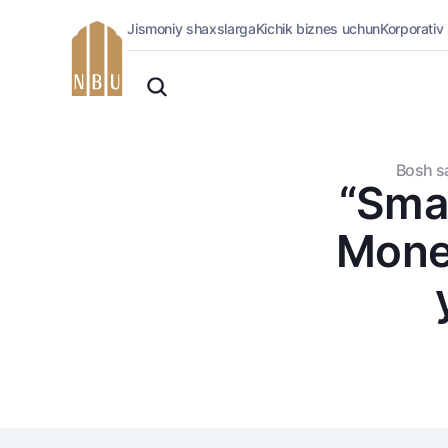
Jismoniy shaxslarga
Kichik biznes uchun
Korporativ
Onlayn-bank
O'zbek
Jismoniy shaxslarga (Milliy)
Oddiy versiya
Jismoniy shaxslarga
Biznes uchun (iBank)
Oq-qora versiya
Bosh s
Shaxsiy kabinet
“Smar
Ovozni yoqish
Kreditlar
Mone
Ipoteka
Avtokredit
Mikroqarz
Ta’lim krеditi
Overdraft
National Green