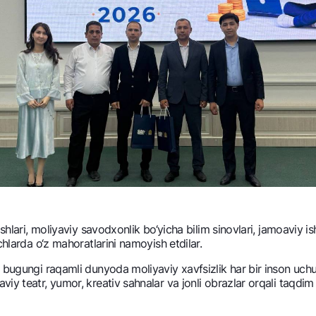
hlari, moliyaviy savodxonlik bo‘yicha bilim sinovlari, jamoaviy ishl
chlarda o‘z mahoratlarini namoyish etdilar.
a bugungi raqamli dunyoda moliyaviy xavfsizlik har bir inson uch
y tеatr, yumor, krеativ sahnalar va jonli obrazlar orqali taqdim 