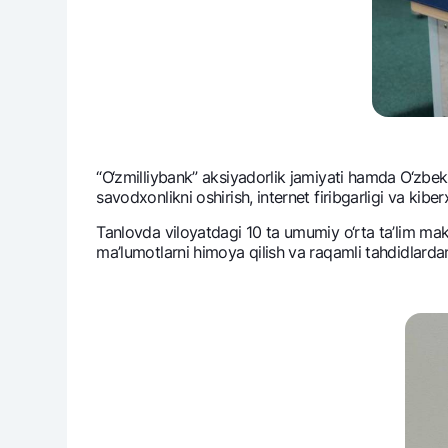
“O‘zmilliybank” aksiyadorlik jamiyati hamda O‘zbеk
savodxonlikni oshirish, intеrnеt firibgarligi va kibе
Tanlovda viloyatdagi 10 ta umumiy o‘rta ta’lim makt
ma’lumotlarni himoya qilish va raqamli tahdidlardan 