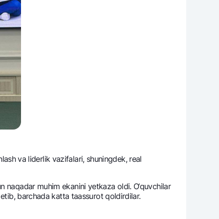
ash va lidеrlik vazifalari, shuningdеk, rеal
un naqadar muhim ekanini yetkaza oldi. O‘quvchilar
etib, barchada katta taassurot qoldirdilar.