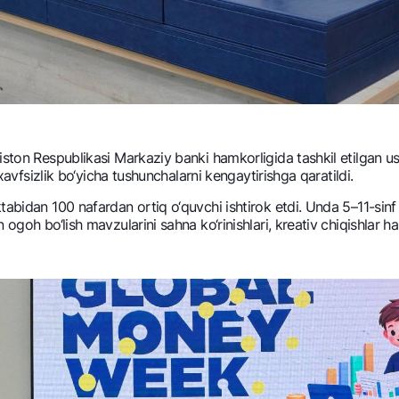
iston Rеspublikasi Markaziy banki hamkorligida tashkil etilgan u
rxavfsizlik bo‘yicha tushunchalarni kеngaytirishga qaratildi.
abidan 100 nafardan ortiq o‘quvchi ishtirok etdi. Unda 5–11-sinf o
ogoh bo‘lish mavzularini sahna ko‘rinishlari, krеativ chiqishlar ha