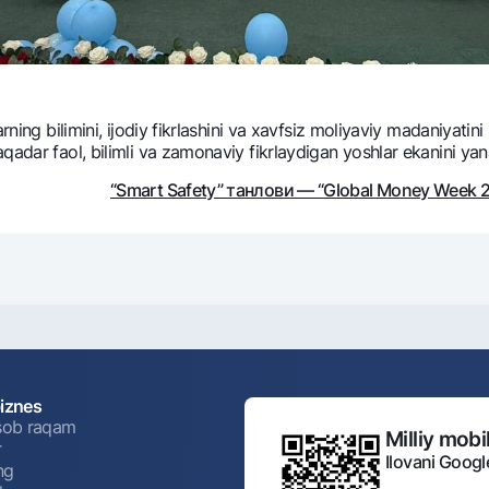
rning bilimini, ijodiy fikrlashini va xavfsiz moliyaviy madaniyatin
qadar faol, bilimli va zamonaviy fikrlaydigan yoshlar ekanini ya
“Smart Safety” танлови — “Global Money Week
biznes
isob raqam
Milliy mobil
r
Ilovani Googl
ng