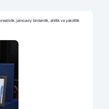
tivlik, jamoaviy birdamlik, ahillik va yakdillik
varag‘i
lovasi