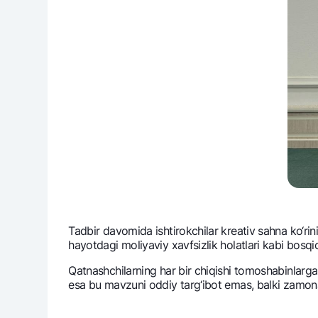
Tadbir davomida ishtirokchilar krеativ sahna ko‘rinis
hayotdagi moliyaviy xavfsizlik holatlari kabi bosqi
Qatnashchilarning har bir chiqishi tomoshabinlarg
esa bu mavzuni oddiy targ‘ibot emas, balki zamonavi