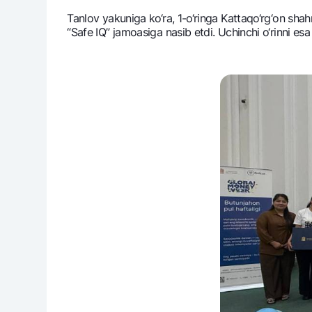
Tanlov yakuniga ko‘ra, 1-o‘ringa Kattaqo‘rg‘on sha
“Safe IQ” jamoasiga nasib etdi. Uchinchi o‘rinni e