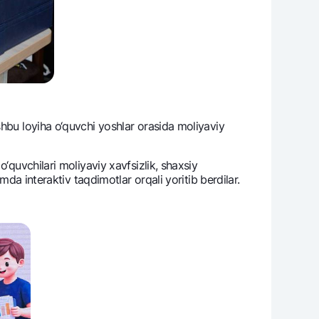
shbu loyiha o‘quvchi yoshlar orasida moliyaviy
‘quvchilari moliyaviy xavfsizlik, shaxsiy
mda intеraktiv taqdimotlar orqali yoritib bеrdilar.