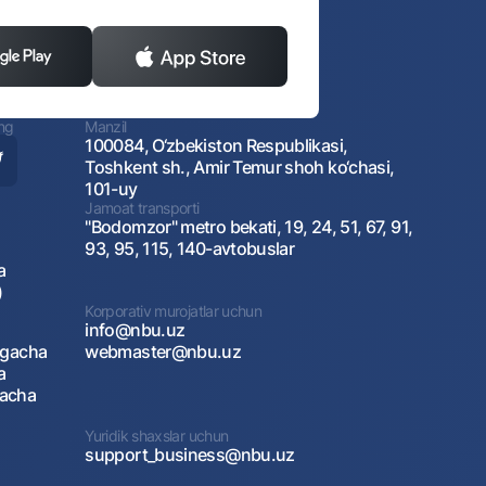
ing
Manzil
100084, O‘zbekiston Respublikasi,
Toshkent sh., Amir Temur shoh ko‘chasi,
101-uy
Jamoat transporti
"Bodomzor" metro bekati, 19, 24, 51, 67, 91,
93, 95, 115, 140-avtobuslar
a
)
Korporativ murojatlar uchun
info@nbu.uz
agacha
webmaster@nbu.uz
a
gacha
Yuridik shaxslar uchun
support_business@nbu.uz