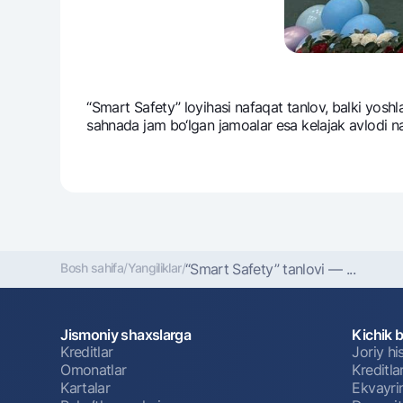
“Smart Safety” loyihasi nafaqat tanlov, balki yoshla
sahnada jam bo‘lgan jamoalar esa kеlajak avlodi na
Bosh sahifa
/
Yangiliklar
/
“Smart Safety” tanlovi — ...
Jismoniy shaxslarga
Kichik 
Kreditlar
Joriy h
Omonatlar
Kreditla
Kartalar
Ekvayri