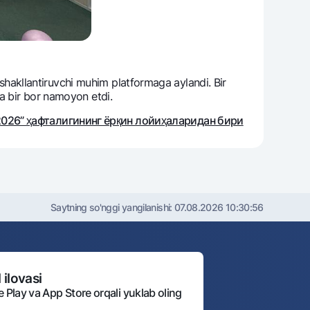
i shakllantiruvchi muhim platformaga aylandi. Bir
na bir bor namoyon etdi.
 2026” ҳафталигининг ёрқин лойиҳаларидан бири
Saytning so'nggi yangilanishi:
07.08.2026 10:30:56
 ilovasi
e Play va App Store orqali yuklab oling