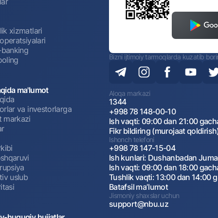
lar
ik xizmatlari
operatsiyalari
t-banking
Bizni ijtimoiy tarmoqlarda kuzatib bor
oling
qida ma'lumot
Aloqa markazi
qida
1344
rlar va investorlarga
+998 78 148-00-10
 markazi
Ish vaqti: 09:00 dan 21:00 gach
ar
Fikr bildiring (murojaat qoldirish
Ishonch telefoni
kibi
+998 78 147-15-04
shqaruvi
Ish kunlari: Dushanbadan Jum
rrupsiya
Ish vaqti: 09:00 dan 18:00 gach
tiv uslub
Tushlik vaqti: 13:00 dan 14:00 
itasi
Batafsil maʼlumot
Jismoniy shaxslar uchun
support@nbu.uz
v-huquqiy hujjatlar