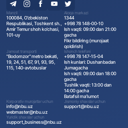
Manzil
Aloqa markazi
100084, O‘zbekiston
1344
Respublikasi, Toshkent sh.,
+998 78 148-00-10
Amir Temur shoh ko‘chasi,
Ish vaqti: 09:00 dan 21:00
101-uy
gacha
Fikr bildiring (murojaat
qoldirish)
Jamoat transporti
Ishonch telefoni
"Bodomzor" metro bekati,
+998 78 147-15-04
19, 24, 51, 67, 91, 93, 95,
Ish kunlari: Dushanbadan
115, 140-avtobuslar
Jumagacha
Ish vaqti: 09:00 dan 18:00
gacha
Tushlik vaqti: 13:00 dan
14:00 gacha
Batafsil maʼlumot
Korporativ murojatlar uchun
Jismoniy shaxslar uchun
info@nbu.uz
support@nbu.uz
webmaster@nbu.uz
Yuridik shaxslar uchun
support_business@nbu.uz