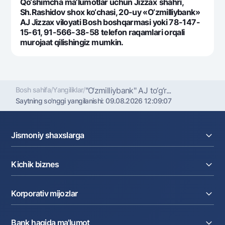
Qo‘shimcha ma’lumotlar uchun Jizzax
shahri,
Sh.Rashidov shox ko‘chasi, 20-uy «O‘zmilliybank»
AJ Jizzax viloyati Bosh boshqarmasi yoki 78-147-
15-61, 91-566-38-58 tеlеfon raqamlari orqali
murojaat qilishingiz mumkin.
Bosh sahifa
/
Yangiliklar
/
"O‘zmilliybank" AJ to‘g‘r...
Saytning so'nggi yangilanishi:
09.08.2026 12:09:07
Jismoniy shaxslarga
Kreditlar
Kichik biznes
Omonatlar
Kartalar
Joriy hisob raqam
Pul oʻtkazmalari
Korporativ mijozlar
Kreditlar
Valyutalar kursi
Ekvayring
Tariflar
Joriy hisob
Depozitlar
Aksiyalar
Bank haqida ma'lumot