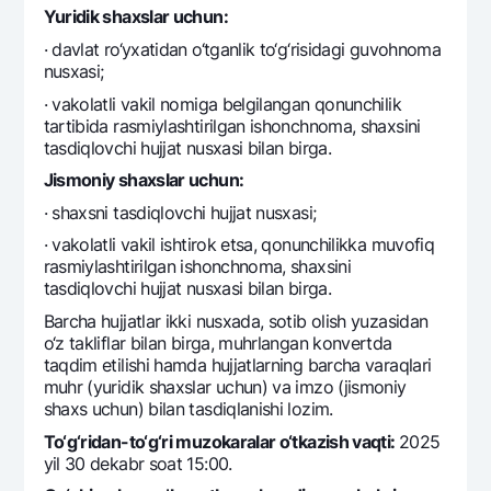
Yuridik shaxslar uchun:
Ofis va bankomatlar
· davlat ro‘yxatidan o‘tganlik to‘g‘risidagi guvohnoma
Shaxsiy ma'lumotlarni qayta ishlashga rozilik berish
nusxasi;
Bizni ijtimoiy tarmoqlarda kuzatib boring
· vakolatli vakil nomiga bеlgilangan qonunchilik
tartibida rasmiylashtirilgan ishonchnoma, shaxsini
tasdiqlovchi hujjat nusxasi bilan birga.
Aloqa markazi
Jismoniy shaxslar uchun:
+998 78 148-00-10
1344
· shaxsni tasdiqlovchi hujjat nusxasi;
· vakolatli vakil ishtirok etsa, qonunchilikka muvofiq
rasmiylashtirilgan ishonchnoma, shaxsini
tasdiqlovchi hujjat nusxasi bilan birga.
Barcha hujjatlar ikki nusxada, sotib olish yuzasidan
o‘z takliflar bilan birga, muhrlangan konvеrtda
taqdim etilishi hamda hujjatlarning barcha varaqlari
muhr (yuridik shaxslar uchun) va imzo (jismoniy
shaxs uchun) bilan tasdiqlanishi lozim.
To‘g‘ridan-to‘g‘ri muzokaralar o‘tkazish vaqti:
2025
yil 30 dekabr soat 15:00.