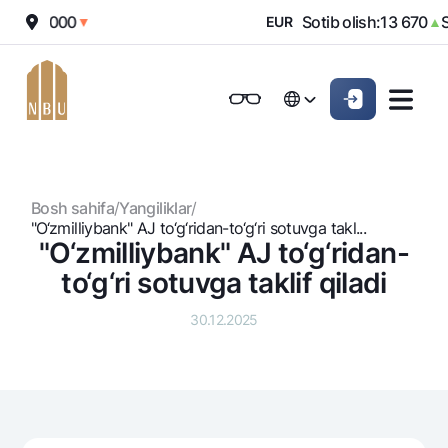
sh:
12 000
Sotib olish:
13 670
So
▼
EUR
▲
Onlayn-bank
Jismoniy shaxslarga (Milliy)
Jismoniy shaxslarga (Milliy
Oddiy versiya
Русский
Jismoniy shaxslarga
Kichik biznes uchun
Korporativ mijozl
Русский
Biznes uchun (iBank)
Biznes uchun (iBank)
Oq-qora versiya
Bosh sahifa
/
Yangiliklar
/
Shaxsiy kabinet
Shaxsiy kabinet
Ovozni yoqish
Jismoniy shaxslarga
"O‘zmilliybank" AJ to‘g‘ridan-to‘g‘ri sotuvga takl...
"O‘zmilliybank" AJ to‘g‘ridan-
Kreditlar
to‘g‘ri sotuvga taklif qiladi
Ipoteka
Omonatlar
30.12.2025
Avtokredit
Hamma uchun
Kartalar
Mikroqarz
Jozibali
Bepul
Ta’lim krеditi
Pul oʻtkazmalari
Vozmojno vse
Premial
Overdraft
Talab qilib olinguncha
Valyutalar kursi