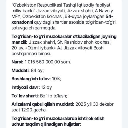
Sayohatchiga
National Green
Yevro
"O‘zbеkiston Rеspublikasi Tashqi iqtisodiy faoliyat
UzCard/HUMO
milliy banki" Jizzax viloyati, Jizzax shahri, A.Navoiy
Eskrou hisobvarag‘i
Hamma uchun USD uchun
MFY, O‘zbеkiston ko‘chasi, 68-uyda joylashgan
54-
Visa
Talab qilib olinguncha USD
xonadonni
quyidagi shartlar asosida to‘g‘ridan-to‘g‘ri
Tariflar
Visa FIFA
sotuvga chiqarmoqda.
Oltin omonat
Mastercard
To‘g‘ridan-to‘g‘ri muzokaralar o‘tkaziladigan joyning
Aksiyalar
NBU’dan oltin quymalar
manzili:
Jizzax shahri, Sh. Rashidov shoh ko‘chasi,
Ish haqi
Kumush omonat
20-uy. «O‘zmilliybank» AJ Jizzax viloyati Bosh
Milliy mobil ilovasi
Garmin pay
boshqarmasi binosi.
Ko'p beriladigan savollar
Narxi:
1 015 560 000,00 so‘m.
Muddati:
84 oy;
Sayt bo‘yicha qidiring
Boshlang‘ich to‘lov:
10%;
Imtiyozli davr:
12 oy
To`lov sharti:
Bo`lib to‘lash;
Arizalarni qabul qilish muddati:
2025 yil 30 dekabr
Qidirish
soat 12:00 gacha.
Foydali havolalar
Ko'p beriladigan savollar
To‘g‘ridan-to‘g‘ri muzokaralarda ishtirok etish
uchun taqdim qilinadigan hujjatlar:
Matbuot markazi