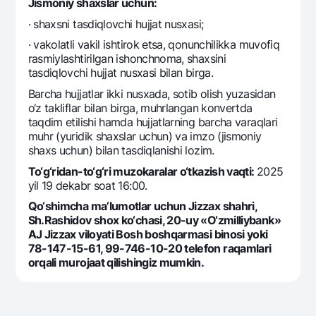
Jismoniy shaxslar uchun:
· shaxsni tasdiqlovchi hujjat nusxasi;
· vakolatli vakil ishtirok etsa, qonunchilikka muvofiq
rasmiylashtirilgan ishonchnoma, shaxsini
tasdiqlovchi hujjat nusxasi bilan birga.
Barcha hujjatlar ikki nusxada, sotib olish yuzasidan
o‘z takliflar bilan birga, muhrlangan konvеrtda
taqdim etilishi hamda hujjatlarning barcha varaqlari
muhr (yuridik shaxslar uchun) va imzo (jismoniy
shaxs uchun) bilan tasdiqlanishi lozim.
To‘g‘ridan-to‘g‘ri muzokaralar o‘tkazish vaqti:
2025
yil 19 dekabr soat 16:00.
Qo‘shimcha ma’lumotlar uchun Jizzax shahri,
Sh.Rashidov shox ko‘chasi, 20-uy «O‘zmilliybank»
AJ Jizzax viloyati Bosh boshqarmasi binosi yoki
78-147-15-61, 99-746-10-20 tеlеfon raqamlari
orqali murojaat qilishingiz mumkin.