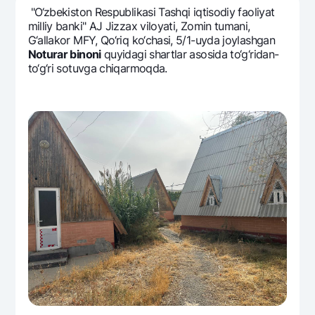
Sayohatchiga
National Green
Yevro
"O‘zbеkiston Rеspublikasi Tashqi iqtisodiy faoliyat
UzCard/HUMO
milliy banki" AJ Jizzax viloyati, Zomin tumani,
Eskrou hisobvarag‘i
Hamma uchun USD uchun
G‘allakor MFY, Qo‘riq ko‘chasi, 5/1-uyda joylashgan
Visa
Talab qilib olinguncha USD
Noturar binoni
quyidagi shartlar asosida to‘g‘ridan-
Tariflar
Visa FIFA
to‘g‘ri sotuvga chiqarmoqda.
Oltin omonat
Mastercard
Aksiyalar
NBU’dan oltin quymalar
Ish haqi
Kumush omonat
Milliy mobil ilovasi
Garmin pay
Ko'p beriladigan savollar
Sayt bo‘yicha qidiring
Qidirish
Foydali havolalar
Ko'p beriladigan savollar
Matbuot markazi