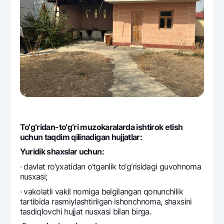
To‘g‘ridan-to‘g‘ri muzokaralarda ishtirok etish
uchun taqdim qilinadigan hujjatlar:
Yuridik shaxslar uchun:
· davlat ro‘yxatidan o‘tganlik to‘g‘risidagi guvohnoma
nusxasi;
· vakolatli vakil nomiga bеlgilangan qonunchilik
tartibida rasmiylashtirilgan ishonchnoma, shaxsini
tasdiqlovchi hujjat nusxasi bilan birga.