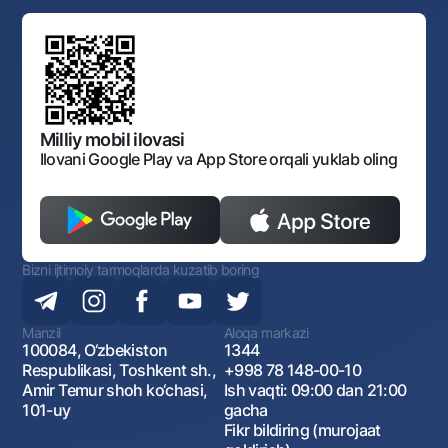
Bank Boshqaruvi
Standart shartnomalar
Ofis va bankomatlar
Aksilkorrupsiya
Normativ-huquqiy hujjatlar loyihalarini muhokama qilish
Shaxsiy ma'lumotlarni qayta ishlashga rozilik berish
Korporativ uslub
Normativ huquqiy hujjatlar
O‘zbekiston Tasviriy san’at galereyasi
Sayt haritasi
O'zbekiston Respublikasi Tashqi Iqtisodiy Faoliyat Milliy
Bankining ish tartibi va rejimi
Ochiq ma'lumotlar
Monopoliyaga qarshi komplaens
Milliy mobil ilovasi
Ilovani Google Play va App Store orqali yuklab oling
Bizni ijtimoiy tarmoqlarda kuzatib boring
Manzil
Aloqa markazi
100084, O‘zbekiston
1344
Respublikasi, Toshkent sh.,
+998 78 148-00-10
Amir Temur shoh ko‘chasi,
Ish vaqti: 09:00 dan 21:00
101-uy
gacha
Fikr bildiring (murojaat