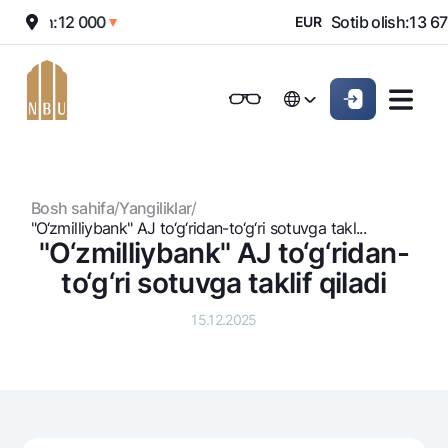
otish:
12 000
Sotib olish:
13 670
▼
EUR
Onlayn-bank
Jismoniy shaxslarga (Milliy)
Jismoniy shaxslarga (Milliy
Oddiy versiya
Русский
Jismoniy shaxslarga
Kichik biznes uchun
Korporativ mijozl
Русский
Biznes uchun (iBank)
Biznes uchun (iBank)
Oq-qora versiya
Bosh sahifa
/
Yangiliklar
/
Shaxsiy kabinet
Shaxsiy kabinet
Ovozni yoqish
Jismoniy shaxslarga
"O‘zmilliybank" AJ to‘g‘ridan-to‘g‘ri sotuvga takl...
"O‘zmilliybank" AJ to‘g‘ridan-
Kreditlar
to‘g‘ri sotuvga taklif qiladi
Ipoteka
Omonatlar
15.12.2025
Avtokredit
Hamma uchun
Kartalar
Mikroqarz
Jozibali
Bepul
Ta’lim krеditi
Pul oʻtkazmalari
Vozmojno vse
Premial
Overdraft
Talab qilib olinguncha
Valyutalar kursi