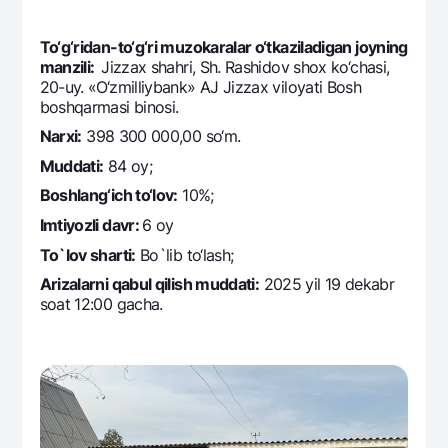
Ofis va bankomatlar
To‘g‘ridan-to‘g‘ri muzokaralar o‘tkaziladigan joyning
Shaxsiy ma'lumotlarni qayta ishlashga rozilik berish
manzili:
Jizzax shahri, Sh. Rashidov shox ko‘chasi,
20-uy. «O‘zmilliybank» AJ Jizzax viloyati Bosh
Bizni ijtimoiy tarmoqlarda kuzatib boring
boshqarmasi binosi.
Narxi:
398 300 000,00 so‘m.
Aloqa markazi
+998 78 148-00-10
1344
Muddati:
84 oy;
Boshlang‘ich to‘lov:
10%;
Imtiyozli davr:
6 oy
To`lov sharti:
Bo`lib to‘lash;
Arizalarni qabul qilish muddati:
2025 yil 19 dekabr
soat 12:00 gacha.