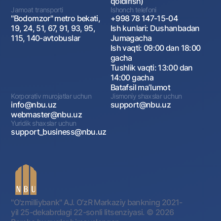
qoldirish)
Jamoat transporti
Ishonch telefoni
"Bodomzor" metro bekati,
+998 78 147-15-04
19, 24, 51, 67, 91, 93, 95,
Ish kunlari: Dushanbadan
115, 140-avtobuslar
Jumagacha
Ish vaqti: 09:00 dan 18:00
gacha
Tushlik vaqti: 13:00 dan
14:00 gacha
Batafsil maʼlumot
Korporativ murojatlar uchun
Jismoniy shaxslar uchun
info@nbu.uz
support@nbu.uz
webmaster@nbu.uz
Yuridik shaxslar uchun
support_business@nbu.uz
"O'zmilliybank" AJ. OʻzR Markaziy bankning 2021-
yil 25-dekabrdagi 22-sonli litsenziyasi.
© 2026