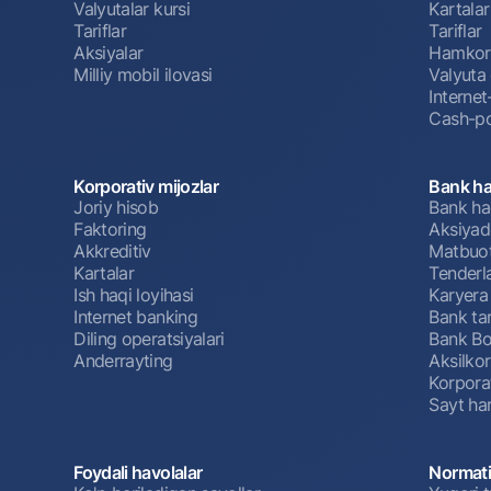
Valyutalar kursi
Kartalar
Tariflar
Tariflar
Aksiyalar
Hamkorl
Milliy mobil ilovasi
Valyuta 
Interne
Cash-po
Korporativ mijozlar
Bank ha
Joriy hisob
Bank ha
Faktoring
Aksiyado
Akkreditiv
Matbuot
Kartalar
Tenderl
Ish haqi loyihasi
Karyera
Internet banking
Bank tar
Diling operatsiyalari
Bank Bo
Anderrayting
Aksilko
Korpora
Sayt har
Foydali havolalar
Normati