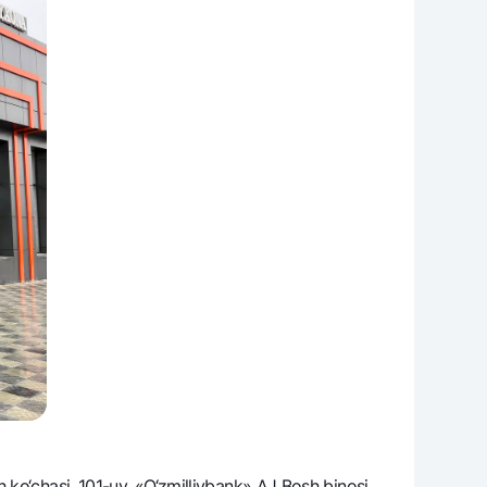
ko‘chasi, 101-uy. «O‘zmilliybank» AJ Bosh binosi.