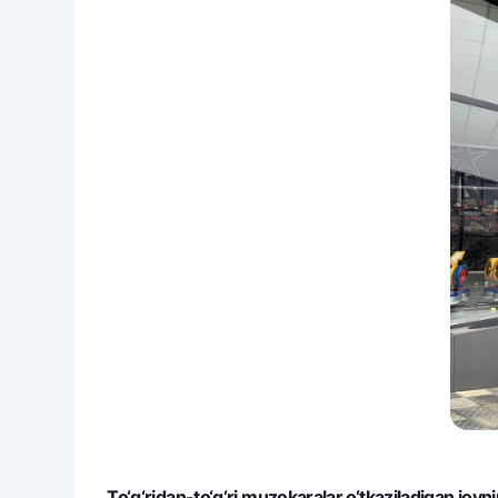
To‘g‘ridan-to‘g‘ri muzokaralar o‘tkaziladigan joyn