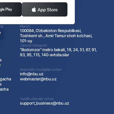
ing
Manzil
100084, O‘zbekiston Respublikasi,
Toshkent sh., Amir Temur shoh ko‘chasi,
101-uy
Jamoat transporti
"Bodomzor" metro bekati, 19, 24, 51, 67, 91,
93, 95, 115, 140-avtobuslar
a
)
Korporativ murojatlar uchun
info@nbu.uz
agacha
webmaster@nbu.uz
a
gacha
Yuridik shaxslar uchun
support_business@nbu.uz