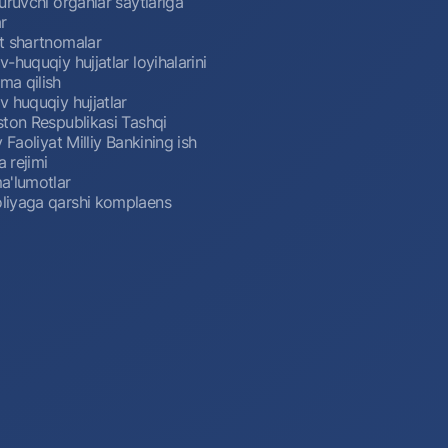
uruvchi organlar saytlariga
r
t shartnomalar
-huquqiy hujjatlar loyihalarini
a qilish
 huquqiy hujjatlar
ston Respublikasi Tashqi
y Faoliyat Milliy Bankining ish
a rejimi
a'lumotlar
iyaga qarshi komplaens