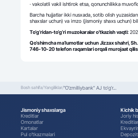
· vakolatli vakil ishtirok etsa, qonunchilikka muvof
Barcha hujjatlar ikki nusxada, sotib olish yuzasidan
shaxslar uchun) va imzo (jismoniy shaxs uchun) bila
To‘g‘ridan-to‘g‘ri muzokaralar o‘tkazish vaqti:
202
Qo‘shimcha ma’lumotlar uchun Jizzax shahri, Sh.
746-10-20 tеlеfon raqamlari orqali murojaat qili
Bosh sahifa
/
Yangiliklar
/
"O‘zmilliybank" AJ to‘g‘r...
Jismoniy shaxslarga
Kichik 
Kreditlar
Joriy h
Omonatlar
Kreditla
Kartalar
Ekvayri
Pul oʻtkazmalari
Depozit