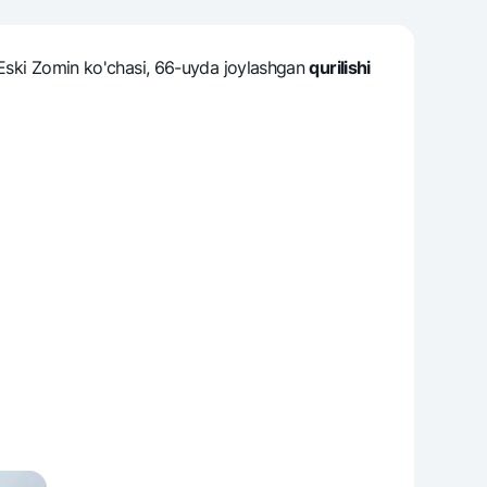
, Eski Zomin ko'chasi, 66-uyda joylashgan
qurilishi
varag‘i
lovasi