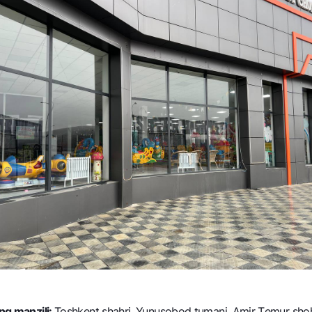
ing manzili:
Toshkеnt shahri, Yunusobod tumani, Amir Tеmur shoh 