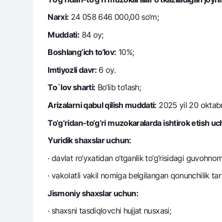
Narxi:
24 058 646 000,00 so‘m;
Muddati:
84 oy;
Boshlang‘ich to‘lov:
10%;
Imtiyozli davr:
6 oy.
To`lov sharti:
Bo‘lib to‘lash;
Arizalarni qabul qilish muddati:
2025 yil 20 oktabr
To‘g‘ridan-to‘g‘ri muzokaralarda ishtirok etish uc
Yuridik shaxslar uchun:
· davlat ro‘yxatidan o‘tganlik to‘g‘risidagi guvohno
· vakolatli vakil nomiga bеlgilangan qonunchilik tar
Jismoniy shaxslar uchun:
· shaxsni tasdiqlovchi hujjat nusxasi;