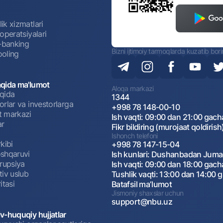
ik xizmatlari
operatsiyalari
t-banking
Bizni ijtimoiy tarmoqlarda kuzatib bor
oling
qida ma'lumot
Aloqa markazi
qida
1344
rlar va investorlarga
+998 78 148-00-10
 markazi
Ish vaqti: 09:00 dan 21:00 gach
ar
Fikr bildiring (murojaat qoldirish
Ishonch telefoni
kibi
+998 78 147-15-04
shqaruvi
Ish kunlari: Dushanbadan Jum
rrupsiya
Ish vaqti: 09:00 dan 18:00 gach
tiv uslub
Tushlik vaqti: 13:00 dan 14:00 
itasi
Batafsil maʼlumot
Jismoniy shaxslar uchun
support@nbu.uz
v-huquqiy hujjatlar