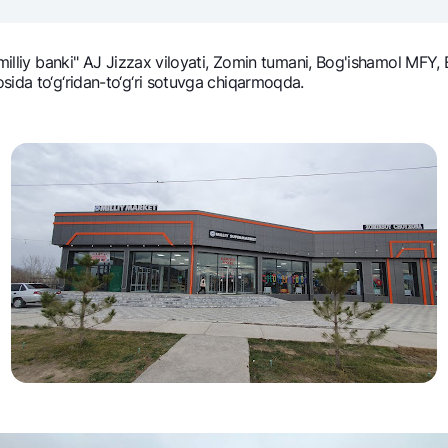
NBU’dan oltin quymalar
Garmin pay
Kumush omonat
 milliy banki" AJ Jizzax viloyati, Zomin tumani, Bog'ishamol MFY
osida to‘g‘ridan-to‘g‘ri sotuvga chiqarmoqda.
Valyutalar kursi
Eskrou hisob
Aksiyalar
Milliy mobil i
omatlar
Shaxsiy ma'lumotlarni qayta ishlashga rozilik berish
Aloqa markazi
+998 78 148-00-10
1344