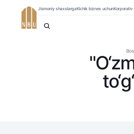
Jismoniy shaxslarga
Kichik biznes uchun
Korporativ
Onlayn-bank
O'zbek
Jismoniy shaxslarga (Milliy)
Русский
Oddiy versiya
Jismoniy shaxslarga
Biznes uchun (iBank)
Oq-qora versiya
Bos
Shaxsiy kabinet
"O‘zmi
Ovozni yoqish
Kreditlar
Ipoteka
to‘g
Avtokredit
Mikroqarz
Ta’lim krеditi
Overdraft
National Green