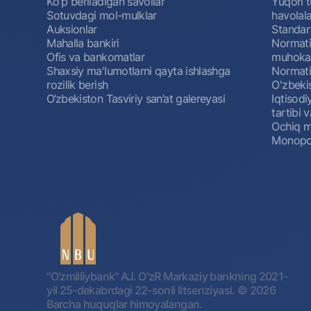
Ko'p beriladigan savollar
Yuqori t
Sotuvdagi mol-mulklar
havolala
Auksionlar
Standar
Mahalla bankiri
Normativ
Ofis va bankomatlar
muhokam
Shaxsiy ma'lumotlarni qayta ishlashga
Normativ
rozilik berish
O'zbeki
O‘zbekiston Tasviriy san’at galereyasi
Iqtisodi
tartibi v
Ochiq m
Monopol
"O'zmilliybank" AJ. OʻzR Markaziy bankning 2021-
yil 25-dekabrdagi 22-sonli litsenziyasi.
© 2026
Barcha huquqlar himoyalangan.