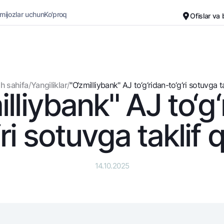
 mijozlar uchun
Ko'proq
Ofislar va
Karyera
Bank haqida
Kichik biznes uchun
Oddiy versiya
h sahifa
/
Yangiliklar
/
"O‘zmilliybank" AJ to‘g‘ridan-to‘g‘ri sotuvga ta
lliybank" AJ to‘g
Oq-qora versiya
Omonatlar
Kartalar
Ovozni yoqish
Hamma uchun
Bepul
‘ri sotuvga taklif q
Jozibali
Premial
Vozmojno vse
Sayohatchiga
Talab qilib olinguncha
UzCard/HUMO
14.10.2025
Yevro
Visa
Hamma uchun USD uchun
Visa FIFA
Talab qilib olinguncha USD
Mastercard
Oltin omonat
Ish haqi