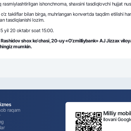
iq rasmiylashtirilgan ishonchnoma, shaxsini tasdiqlovchi hujjat nus
 o‘z takliflar bilan birga, muhrlangan konvеrtda taqdim etilishi h
n tasdiqlanishi lozim.
5 yil 20 oktabr soat 15:00.
 Rashidov shox ko‘chasi, 20-uy «O‘zmilliybank» AJ Jizzax vil
shingiz mumkin.
biznes
isob raqam
Milliy mobil
r
Ilovani Googl
ng
lar