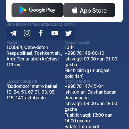
Bizni ijtimoiy tarmoqlarda kuzatib boring
Manzil
Aloqa markazi
100084, O‘zbekiston
1344
Respublikasi, Toshkent sh.,
+998 78 148-00-10
Amir Temur shoh ko‘chasi,
Ish vaqti: 09:00 dan 21:00
101-uy
gacha
Fikr bildiring (murojaat
qoldirish)
Jamoat transporti
Ishonch telefoni
"Bodomzor" metro bekati,
+998 78 147-15-04
19, 24, 51, 67, 91, 93, 95,
Ish kunlari: Dushanbadan
115, 140-avtobuslar
Jumagacha
Ish vaqti: 09:00 dan 18:00
gacha
Tushlik vaqti: 13:00 dan
14:00 gacha
Batafsil maʼlumot