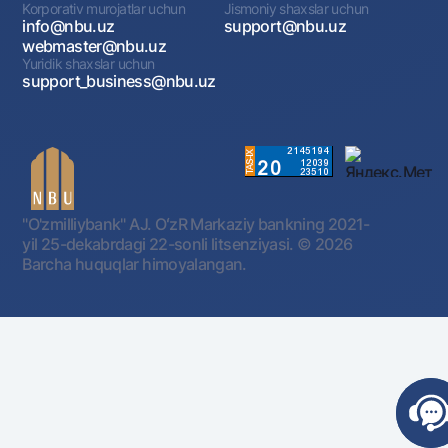
Korporativ murojatlar uchun
Jismoniy shaxslar uchun
info@nbu.uz
support@nbu.uz
webmaster@nbu.uz
Yuridik shaxslar uchun
support_business@nbu.uz
"O'zmilliybank" AJ. OʻzR Markaziy bankning 2021-
yil 25-dekabrdagi 22-sonli litsenziyasi.
© 2026
Barcha huquqlar himoyalangan.