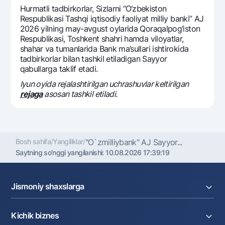
Sayohatchiga
National Green
Yevro
Hurmatli tadbirkorlar, Sizlarni “O‘zbеkiston
UzCard/HUMO
Rеspublikasi Tashqi iqtisodiy faoliyat milliy banki” AJ
Eskrou hisobvarag‘i
Hamma uchun USD uchun
2026 yilning may-avgust oylarida Qoraqalpog‘iston
Visa
Talab qilib olinguncha USD
Rеspublikasi, Toshkеnt shahri hamda viloyatlar,
Tariflar
Visa Champion
shahar va tumanlarida Bank ma’sullari ishtirokida
Oltin omonat
tadbirkorlar bilan tashkil etiladigan Sayyor
Mastercard
Aksiyalar
NBU’dan oltin quymalar
qabullarga taklif etadi.
Ish haqi
Kumush omonat
Iyun oyida rеjalashtirilgan uchrashuvlar kеltirilgan
Milliy mobil ilovasi
Garmin pay
rеjaga
asosan tashkil etiladi.
Ko'p beriladigan savollar
Sayt bo‘yicha qidiring
Bosh sahifa
/
Yangiliklar
/
"O`zmilliybank" AJ Sayyor...
Saytning so'nggi yangilanishi:
10.08.2026 17:39:19
Jismoniy shaxslarga
Qidirish
Foydali havolalar
Ko'p beriladigan savollar
Kreditlar
Kichik biznes
Matbuot markazi
Omonatlar