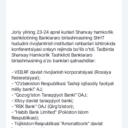
Ofis va bankomatlar
Shaxsiy ma'lumotlarni qayta ishlashga rozilik berish
Bizni ijtimoiy tarmoqlarda kuzatib boring
Joriy yilning 23-24 aprel kunlari Shanxay hamkorlik
tashkilotining Banklararo birlashmasining ShHT
Aloqa markazi
hududini rivojlantirish institutlari rahbarlari ishtirokida
+998 78 148-00-10
1344
konferentsiyasi onlayn rejimda bo'lib o'tdi. Tadbirda
Shanxay Hamkorlik Tashkiloti Banklararo
birlashmasining a'zo banklari qatnashdilar:
- VEB.RF davlat rivojlanish korporatsiyasi (Rossiya
Federatsiyasi);
- "O'zbekiston Respublikasi Tashqi iqtisodiy faoliyat
milliy banki" AJ;
- "Qozog'iston Taraqqiyot Banki" OAJ;
- Xitoy davlat taraqqiyot banki;
- "RSK Bank" OAJ (Qirg'iziston);
- "Habib Bank Limited" (Pokiston Islom
Respublikasi);
- Tojikiston Respublikasi "Amonatbonk" davlat