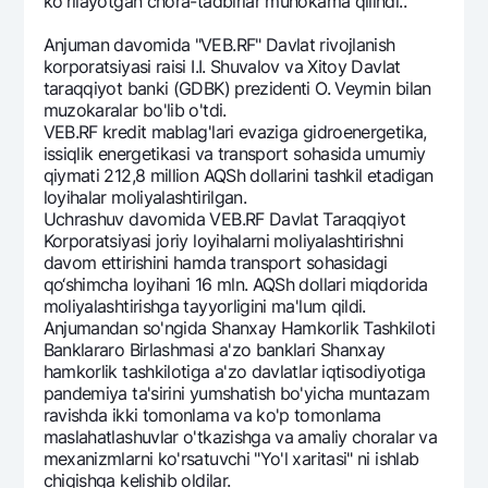
ko'rilayotgan chora-tadbirlar muhokama qilindi..
Anjuman davomida "VEB.RF" Davlat rivojlanish
korporatsiyasi raisi I.I. Shuvalov va Xitoy Davlat
taraqqiyot banki (GDBK) prezidenti O. Veymin bilan
muzokaralar bo'lib o'tdi.
VEB.RF kredit mablag'lari evaziga gidroenergetika,
issiqlik energetikasi va transport sohasida umumiy
qiymati 212,8 million AQSh dollarini tashkil etadigan
loyihalar moliyalashtirilgan.
Uchrashuv davomida VEB.RF Davlat Taraqqiyot
Korporatsiyasi joriy loyihalarni moliyalashtirishni
davom ettirishini hamda transport sohasidagi
qo‘shimcha loyihani 16 mln. AQSh dollari miqdorida
moliyalashtirishga tayyorligini ma'lum qildi.
Anjumandan so'ngida Shanxay Hamkorlik Tashkiloti
Banklararo Birlashmasi a'zo banklari Shanxay
hamkorlik tashkilotiga a'zo davlatlar iqtisodiyotiga
pandemiya ta'sirini yumshatish bo'yicha muntazam
ravishda ikki tomonlama va ko'p tomonlama
maslahatlashuvlar o'tkazishga va amaliy choralar va
mexanizmlarni ko'rsatuvchi "Yo'l xaritasi" ni ishlab
chiqishga kelishib oldilar.