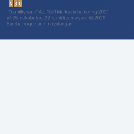
"O'zmilliybank" AJ. OʻzR Markaziy bankning 2021-
yil 25-dekabrdagi 22-sonli litsenziyasi.
© 2026
Barcha huquqlar himoyalangan.