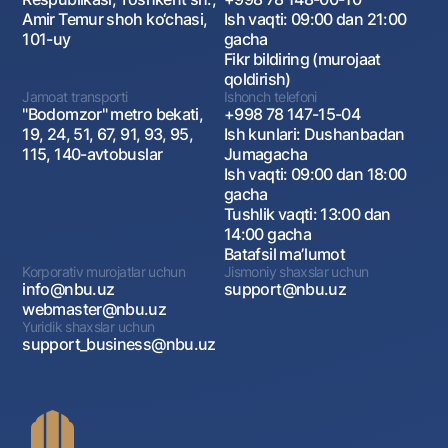
Amir Temur shoh ko‘chasi,
Ish vaqti: 09:00 dan 21:00
101-uy
gacha
Fikr bildiring (murojaat
qoldirish)
Jamoat transporti
Ishonch telefoni
"Bodomzor" metro bekati,
+998 78 147-15-04
19, 24, 51, 67, 91, 93, 95,
Ish kunlari: Dushanbadan
115, 140-avtobuslar
Jumagacha
Ish vaqti: 09:00 dan 18:00
gacha
Tushlik vaqti: 13:00 dan
14:00 gacha
Batafsil maʼlumot
Korporativ murojatlar uchun
Jismoniy shaxslar uchun
info@nbu.uz
support@nbu.uz
webmaster@nbu.uz
Yuridik shaxslar uchun
support_business@nbu.uz