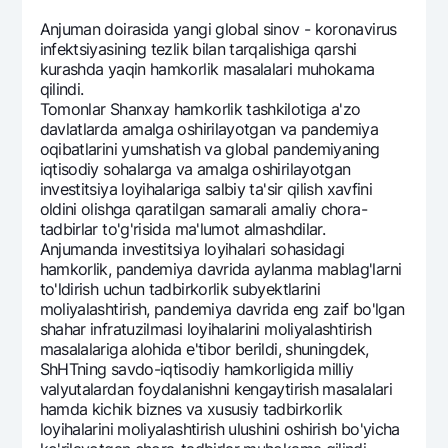
Anjuman doirasida yangi global sinov - koronavirus
infektsiyasining tezlik bilan tarqalishiga qarshi
kurashda yaqin hamkorlik masalalari muhokama
qilindi.
Tomonlar Shanxay hamkorlik tashkilotiga a'zo
davlatlarda amalga oshirilayotgan va pandemiya
oqibatlarini yumshatish va global pandemiyaning
iqtisodiy sohalarga va amalga oshirilayotgan
investitsiya loyihalariga salbiy ta'sir qilish xavfini
oldini olishga qaratilgan samarali amaliy chora-
tadbirlar to'g'risida ma'lumot almashdilar.
Anjumanda investitsiya loyihalari sohasidagi
hamkorlik, pandemiya davrida aylanma mablag'larni
to'ldirish uchun tadbirkorlik subyektlarini
moliyalashtirish, pandemiya davrida eng zaif bo'lgan
shahar infratuzilmasi loyihalarini moliyalashtirish
masalalariga alohida e'tibor berildi, shuningdek,
ShHTning savdo-iqtisodiy hamkorligida milliy
valyutalardan foydalanishni kengaytirish masalalari
hamda kichik biznes va xususiy tadbirkorlik
loyihalarini moliyalashtirish ulushini oshirish bo'yicha