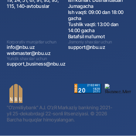
19, 24, 51, 67, 91, 93, 95,
Ish kunlari: Dushanbadan
115, 140-avtobuslar
Jumagacha
Ish vaqti: 09:00 dan 18:00
gacha
Tushlik vaqti: 13:00 dan
14:00 gacha
Batafsil maʼlumot
Korporativ murojatlar uchun
Jismoniy shaxslar uchun
info@nbu.uz
support@nbu.uz
webmaster@nbu.uz
Yuridik shaxslar uchun
support_business@nbu.uz
"O'zmilliybank" AJ. OʻzR Markaziy bankning 2021-
yil 25-dekabrdagi 22-sonli litsenziyasi.
© 2026
Barcha huquqlar himoyalangan.