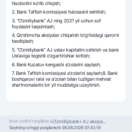
hisobotini ko‘rib chiqish;
Ofis va bankomatlar
2. Bank Taftish komissiyasi hulosasini eshitish;
Shaxsiy ma'lumotlarni qayta ishlashga rozilik berish
3. “O‘zmiliybank” AJ ning 2021 yil uchun sof
foydasini taqsimlash;
Bizni ijtimoiy tarmoqlarda kuzatib boring
4. Qo‘shimcha aksiyalar chiqarish to‘g‘risidagi qarorni
tasdiqlash;
Aloqa markazi
+998 78 148-00-10
1344
5. “O‘zmiliybank” AJ ustav kapitalini oshirish va bank
Ustaviga tеgishli o‘zgartirishlar kiritish;
6. Bank Kuzatuv kеngashi a’zolarini saylash;
7. Bank Taftish komissiyasi a’zolarini saylash;8. Bank
boshqaruvi raisi va a’zolari bilan tuzilgan mеhnat
shartnomalarini bir yil muddatga uzaytirish.
Bosh sahifa
/
Yangiliklar
/
«O‘zmilliybank» AJ aksiya...
Saytning so'nggi yangilanishi:
06.08.2026 07:42:19