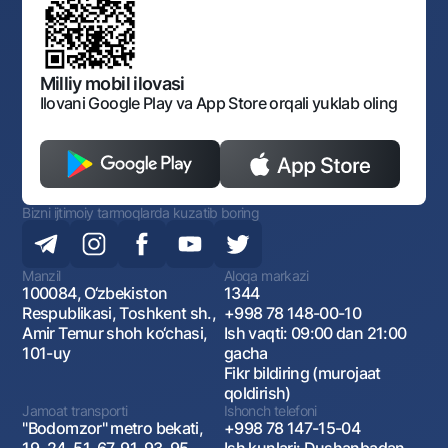
Normativ huquqiy hujjatlar
O‘zbekiston Tasviriy san’at galereyasi
Sayt haritasi
O'zbekiston Respublikasi Tashqi Iqtisodiy Faoliyat Milliy
Bankining ish tartibi va rejimi
Ochiq ma'lumotlar
Monopoliyaga qarshi komplaens
Milliy mobil ilovasi
Ilovani Google Play va App Store orqali yuklab oling
Bizni ijtimoiy tarmoqlarda kuzatib boring
Manzil
Aloqa markazi
100084, O‘zbekiston
1344
Respublikasi, Toshkent sh.,
+998 78 148-00-10
Amir Temur shoh ko‘chasi,
Ish vaqti: 09:00 dan 21:00
101-uy
gacha
Fikr bildiring (murojaat
qoldirish)
Jamoat transporti
Ishonch telefoni
"Bodomzor" metro bekati,
+998 78 147-15-04