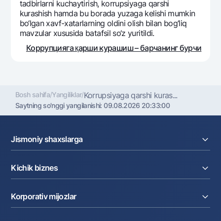
tadbirlarni kuchaytirish, korrupsiyaga qarshi
kurashish hamda bu borada yuzaga kеlishi mumkin
bo‘lgan xavf-xatarlarning oldini olish bilan bog‘liq
mavzular xususida batafsil so‘z yuritildi.
Коррупцияга қарши курашиш – барчанинг бурчи
Bosh sahifa
/
Yangiliklar
/
Korrupsiyaga qarshi kuras...
Saytning so'nggi yangilanishi:
09.08.2026 20:33:00
Jismoniy shaxslarga
Kreditlar
Kichik biznes
Omonatlar
Kartalar
Joriy hisob raqam
Pul oʻtkazmalari
Korporativ mijozlar
Kreditlar
Valyutalar kursi
Ekvayring
Tariflar
Joriy hisob
Depozitlar