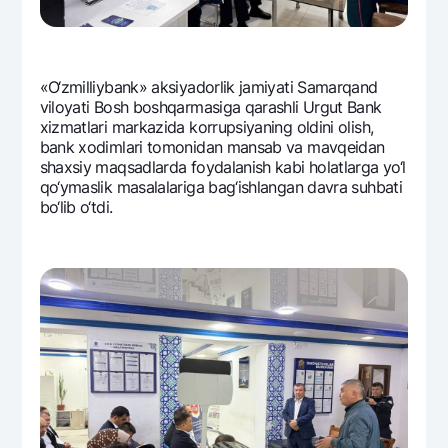
Ofis va bankomatlar
Shaxsiy ma'lumotlarni qayta ishlashga rozilik berish
«O‘zmilliybank» aksiyadorlik jamiyati Samarqand
Bizni ijtimoiy tarmoqlarda kuzatib boring
viloyati Bosh boshqarmasiga qarashli Urgut Bank
xizmatlari markazida korrupsiyaning oldini olish,
bank xodimlari tomonidan mansab va mavqеidan
Aloqa markazi
+998 78 148-00-10
1344
shaxsiy maqsadlarda foydalanish kabi holatlarga yo‘l
qo‘ymaslik masalalariga bag‘ishlangan davra suhbati
bo‘lib o‘tdi.