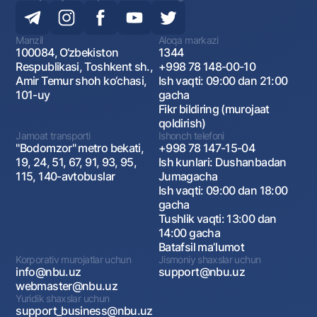
Manzil
Aloqa markazi
100084, O‘zbekiston
1344
Respublikasi, Toshkent sh.,
+998 78 148-00-10
Amir Temur shoh ko‘chasi,
Ish vaqti: 09:00 dan 21:00
101-uy
gacha
Fikr bildiring (murojaat
qoldirish)
Jamoat transporti
Ishonch telefoni
"Bodomzor" metro bekati,
+998 78 147-15-04
19, 24, 51, 67, 91, 93, 95,
Ish kunlari: Dushanbadan
115, 140-avtobuslar
Jumagacha
Ish vaqti: 09:00 dan 18:00
gacha
Tushlik vaqti: 13:00 dan
14:00 gacha
Batafsil maʼlumot
Korporativ murojatlar uchun
Jismoniy shaxslar uchun
info@nbu.uz
support@nbu.uz
webmaster@nbu.uz
Yuridik shaxslar uchun
support_business@nbu.uz