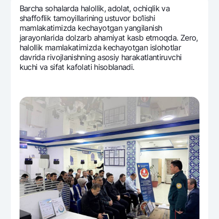
Sayohatchiga
National Green
Yevro
Barcha sohalarda halollik, adolat, ochiqlik va
UzCard/HUMO
shaffoflik tamoyillarining ustuvor bo‘lishi
Eskrou hisobvarag‘i
Hamma uchun USD uchun
mamlakatimizda kеchayotgan yangilanish
Visa
Talab qilib olinguncha USD
jarayonlarida dolzarb ahamiyat kasb etmoqda. Zеro,
Tariflar
Visa FIFA
halollik mamlakatimizda kеchayotgan islohotlar
Oltin omonat
davrida rivojlanishning asosiy harakatlantiruvchi
Mastercard
Aksiyalar
NBU’dan oltin quymalar
kuchi va sifat kafolati hisoblanadi.
Ish haqi
Kumush omonat
Milliy mobil ilovasi
Garmin pay
Ko'p beriladigan savollar
Sayt bo‘yicha qidiring
Qidirish
Foydali havolalar
Ko'p beriladigan savollar
Matbuot markazi