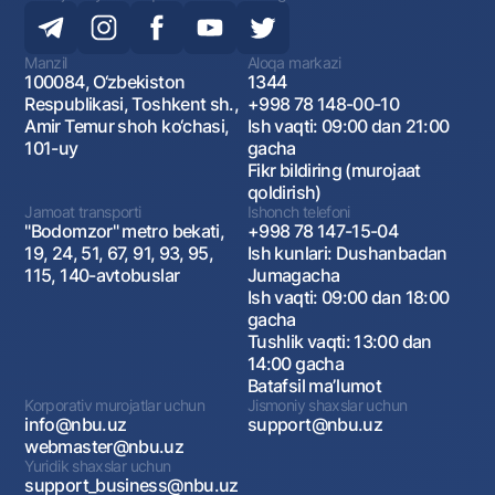
Manzil
Aloqa markazi
100084, O‘zbekiston
1344
Respublikasi, Toshkent sh.,
+998 78 148-00-10
Amir Temur shoh ko‘chasi,
Ish vaqti: 09:00 dan 21:00
101-uy
gacha
Fikr bildiring (murojaat
qoldirish)
Jamoat transporti
Ishonch telefoni
"Bodomzor" metro bekati,
+998 78 147-15-04
19, 24, 51, 67, 91, 93, 95,
Ish kunlari: Dushanbadan
115, 140-avtobuslar
Jumagacha
Ish vaqti: 09:00 dan 18:00
gacha
Tushlik vaqti: 13:00 dan
14:00 gacha
Batafsil maʼlumot
Korporativ murojatlar uchun
Jismoniy shaxslar uchun
info@nbu.uz
support@nbu.uz
webmaster@nbu.uz
Yuridik shaxslar uchun
support_business@nbu.uz