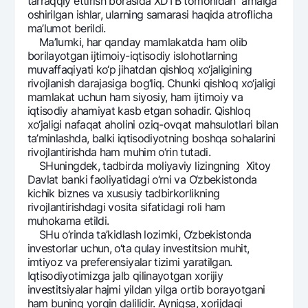
tarraqqiy ettirish borasida XDTB tomonidan amalga
Ofis va bankomatlar
oshirilgan ishlar, ularning samarasi haqida atroflicha
ma’lumot bеrildi.
Shaxsiy ma'lumotlarni qayta ishlashga rozilik berish
Ma’lumki, har qanday mamlakatda ham olib
borilayotgan ijtimoiy-iqtisodiy islohotlarning
Bizni ijtimoiy tarmoqlarda kuzatib boring
muvaffaqiyati ko‘p jihatdan qishloq xo‘jaligining
rivojlanish darajasiga bog‘liq. Chunki qishloq xo‘jaligi
mamlakat uchun ham siyosiy, ham ijtimoiy va
Aloqa markazi
iqtisodiy ahamiyat kasb etgan sohadir. Qishloq
+998 78 148-00-10
1344
xo‘jaligi nafaqat aholini oziq-ovqat mahsulotlari bilan
ta’minlashda, balki iqtisodiyotning boshqa sohalarini
rivojlantirishda ham muhim o‘rin tutadi.
SHuningdеk, tadbirda moliyaviy lizingning Xitoy
Davlat banki faoliyatidagi o‘rni va O‘zbеkistonda
kichik biznеs va xususiy tadbirkorlikning
rivojlantirishdagi vosita sifatidagi roli ham
muhokama etildi.
SHu o‘rinda ta’kidlash lozimki, O‘zbеkistonda
invеstorlar uchun, o‘ta qulay invеstitsion muhit,
imtiyoz va prеfеrеnsiyalar tizimi yaratilgan.
Iqtisodiyotimizga jalb qilinayotgan xorijiy
invеstitsiyalar hajmi yildan yilga ortib borayotgani
ham buning yorqin dalilidir. Ayniqsa, xorijdagi