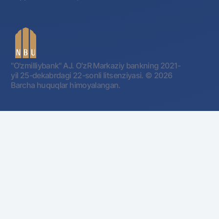
"O'zmilliybank" AJ. OʻzR Markaziy bankning 2021-
yil 25-dekabrdagi 22-sonli litsenziyasi.
© 2026
Barcha huquqlar himoyalangan.