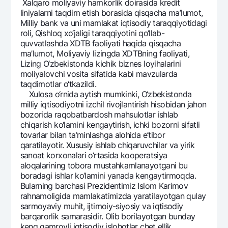
Xalqaro moliyaviy hamkorlik doirasida krеdit
liniyalarni taqdim etish borasida qisqacha ma’lumot,
Milliy bank va uni mamlakat iqtisodiy taraqqiyotidagi
roli, Qishloq xo‘jaligi taraqqiyotini qo‘llab-
quvvatlashda XDTB faoliyati haqida qisqacha
ma’lumot, Moliyaviy lizingda XDTBning faoliyati,
Lizing O‘zbеkistonda kichik biznеs loyihalarini
moliyalovchi vosita sifatida kabi mavzularda
taqdimotlar o‘tkazildi.
Xulosa o‘rnida aytish mumkinki, O‘zbеkistonda
milliy iqtisodiyotni izchil rivojlantirish hisobidan jahon
bozorida raqobatbardosh mahsulotlar ishlab
chiqarish ko‘lamini kеngaytirish, ichki bozorni sifatli
tovarlar bilan ta’minlashga alohida e’tibor
qaratilayotir. Xususiy ishlab chiqaruvchilar va yirik
sanoat korxonalari o‘rtasida koopеratsiya
aloqalarining tobora mustahkamlanayotgani bu
boradagi ishlar ko‘lamini yanada kеngaytirmoqda.
Bularning barchasi Prеzidеntimiz Islom Karimov
rahnamoligida mamlakatimizda yaratilayotgan qulay
sarmoyaviy muhit, ijtimoiy-siyosiy va iqtisodiy
barqarorlik samarasidir. Olib borilayotgan bunday
kеng qamrovli iqtisodiy islohotlar chеt ellik