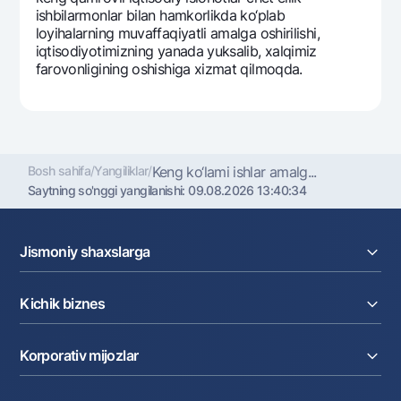
ishbilarmonlar bilan hamkorlikda ko‘plab
loyihalarning muvaffaqiyatli amalga oshirilishi,
iqtisodiyotimizning yanada yuksalib, xalqimiz
farovonligining oshishiga xizmat qilmoqda.
Bosh sahifa
/
Yangiliklar
/
Keng ko‘lami ishlar amalg...
Saytning so'nggi yangilanishi:
09.08.2026 13:40:34
Jismoniy shaxslarga
Kreditlar
Kichik biznes
Omonatlar
Kartalar
Joriy hisob raqam
Pul oʻtkazmalari
Korporativ mijozlar
Kreditlar
Valyutalar kursi
Ekvayring
Tariflar
Joriy hisob
Depozitlar
Aksiyalar