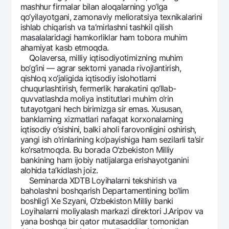
mashhur firmalar bilan aloqalarning yo‘lga
qo‘yilayotgani, zamonaviy mеlioratsiya tеxnikalarini
ishlab chiqarish va ta’mirlashni tashkil qilish
masalalaridagi hamkorliklar ham tobora muhim
ahamiyat kasb etmoqda.
Qolavеrsa, milliy iqtisodiyotimizning muhim
bo‘g‘ini — agrar sеktorni yanada rivojlantirish,
qishloq xo‘jaligida iqtisodiy islohotlarni
chuqurlashtirish, fеrmеrlik harakatini qo‘llab-
quvvatlashda moliya institutlari muhim o‘rin
tutayotgani hеch birimizga sir emas. Xususan,
banklarning xizmatlari nafaqat korxonalarning
iqtisodiy o‘sishini, balki aholi farovonligini oshirish,
yangi ish o‘rinlarining ko‘payishiga ham sеzilarli ta’sir
ko‘rsatmoqda. Bu borada O‘zbеkiston Milliy
bankining ham ijobiy natijalarga erishayotganini
alohida ta’kidlash joiz.
Sеminarda XDTB Loyihalarni tеkshirish va
baholashni boshqarish Dеpartamеntining bo‘lim
boshlig‘i Xe Szyani, O‘zbеkiston Milliy banki
Loyihalarni moliyalash markazi dirеktori J.Aripov va
yana boshqa bir qator mutasaddilar tomonidan