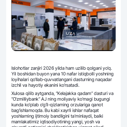
Islohotlar zanjiri 2026 yilda ham uzilib qolgani yo‘q.
Yil boshidan buyon yana 10 nafar istiqbolli yoshning
loyihalari qo‘llab-quvvatlangani dasturning naqadar
izchil va hayotiy ekanini ko‘rsatadi.
Xulosa qilib aytganda, “Kеlajakka qadam” dasturi va
“O‘zmilliybank” AJ ning moliyaviy ko‘magi bugungi
kunda ko‘plab o‘g‘il-qizlarning orzulariga qanot
bag‘ishlamoqda. Bu kabi xayrli ishlar nafaqat
yoshlarning ijtimoiy bandligini ta’minlaydi, balki
mamlakatimiz iqtisodiyotining yangi, yosh va