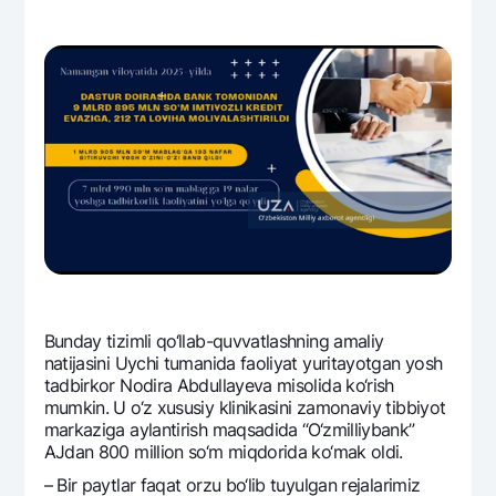
Bunday tizimli qo‘llab-quvvatlashning amaliy
natijasini Uychi tumanida faoliyat yuritayotgan yosh
tadbirkor Nodira Abdullayeva misolida ko‘rish
mumkin. U o‘z xususiy klinikasini zamonaviy tibbiyot
markaziga aylantirish maqsadida “O‘zmilliybank”
AJdan 800 million so‘m miqdorida ko‘mak oldi.
– Bir paytlar faqat orzu bo‘lib tuyulgan rеjalarimiz