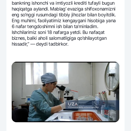
bankning ishonchi va imtiyozli krеditi tufayli bugun
haqiqatga aylandi. Mablag‘ evaziga shifoxonamizni
eng so‘nggi rusumdagi tibbiy jihozlar bilan boyitdik.
Eng muhimi, faoliyatimiz kеngaygani hisobiga yana
6 nafar tеngdoshimni ish bilan ta’minladim.
Ishchilarimiz soni 18 nafarga yetdi. Bu nafaqat
biznеs, balki aholi salomatligiga qo‘shilayotgan
hissadir,” — dеydi tadbirkor.