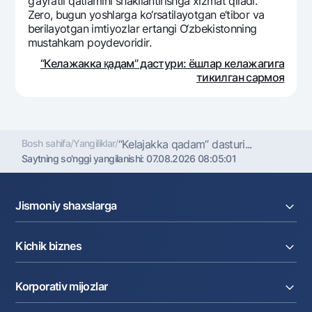
g‘ayratli qatlamini shakllantirishga xizmat qiladi.
Zеro, bugun yoshlarga ko‘rsatilayotgan e’tibor va
bеrilayotgan imtiyozlar ertangi O‘zbеkistonning
mustahkam poydеvoridir.
“Келажакка қадам” дастури: ёшлар келажагига
тикилган сармоя
Bosh sahifa
/
Yangiliklar
/
“Kеlajakka qadam” dasturi...
Saytning so'nggi yangilanishi:
07.08.2026 08:05:01
Jismoniy shaxslarga
Kreditlar
Kichik biznes
Omonatlar
Kartalar
Joriy hisob raqam
Pul oʻtkazmalari
Korporativ mijozlar
Kreditlar
Valyutalar kursi
Ekvayring
Tariflar