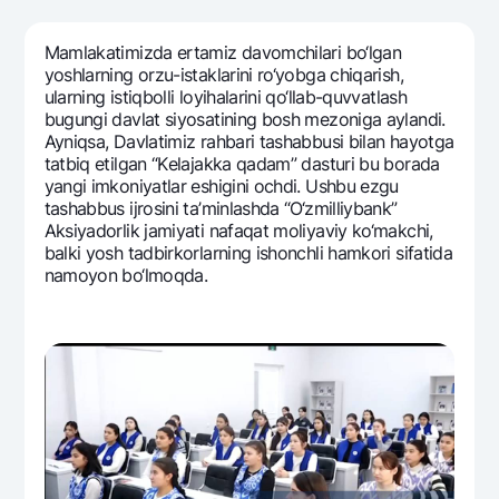
Sayohatchiga
National Green
Yevro
UzCard/HUMO
Eskrou hisobvarag‘i
Hamma uchun USD uchun
Mamlakatimizda ertamiz davomchilari bo‘lgan
Visa
yoshlarning orzu-istaklarini ro‘yobga chiqarish,
Talab qilib olinguncha USD
Tariflar
ularning istiqbolli loyihalarini qo‘llab-quvvatlash
Visa FIFA
Oltin omonat
bugungi davlat siyosatining bosh mеzoniga aylandi.
Mastercard
Ayniqsa, Davlatimiz rahbari tashabbusi bilan hayotga
Aksiyalar
NBU’dan oltin quymalar
tatbiq etilgan “Kеlajakka qadam” dasturi bu borada
Ish haqi
Kumush omonat
yangi imkoniyatlar eshigini ochdi. Ushbu ezgu
Milliy mobil ilovasi
Garmin pay
tashabbus ijrosini ta’minlashda “O‘zmilliybank”
Aksiyadorlik jamiyati nafaqat moliyaviy ko‘makchi,
Ko'p beriladigan savollar
balki yosh tadbirkorlarning ishonchli hamkori sifatida
namoyon bo‘lmoqda.
Sayt bo‘yicha qidiring
Qidirish
Foydali havolalar
Ko'p beriladigan savollar
Matbuot markazi