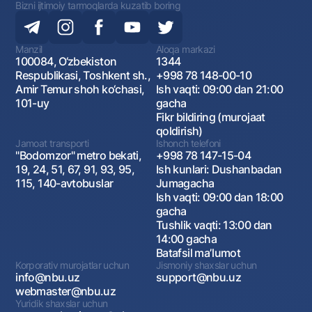
Bizni ijtimoiy tarmoqlarda kuzatib boring
Manzil
Aloqa markazi
100084, O‘zbekiston
1344
Respublikasi, Toshkent sh.,
+998 78 148-00-10
Amir Temur shoh ko‘chasi,
Ish vaqti: 09:00 dan 21:00
101-uy
gacha
Fikr bildiring (murojaat
qoldirish)
Jamoat transporti
Ishonch telefoni
"Bodomzor" metro bekati,
+998 78 147-15-04
19, 24, 51, 67, 91, 93, 95,
Ish kunlari: Dushanbadan
115, 140-avtobuslar
Jumagacha
Ish vaqti: 09:00 dan 18:00
gacha
Tushlik vaqti: 13:00 dan
14:00 gacha
Batafsil maʼlumot
Korporativ murojatlar uchun
Jismoniy shaxslar uchun
info@nbu.uz
support@nbu.uz
webmaster@nbu.uz
Yuridik shaxslar uchun