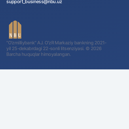
support_business@nbu.uz
"O'zmilliybank" AJ. OʻzR Markaziy bankning 2021-
yil 25-dekabrdagi 22-sonli litsenziyasi.
© 2026
Barcha huquqlar himoyalangan.