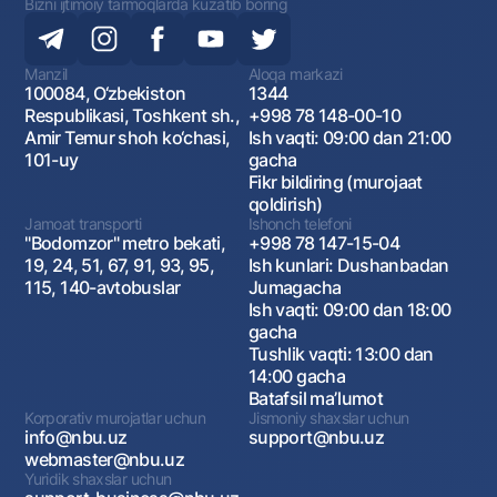
Bizni ijtimoiy tarmoqlarda kuzatib boring
Manzil
Aloqa markazi
100084, O‘zbekiston
1344
Respublikasi, Toshkent sh.,
+998 78 148-00-10
Amir Temur shoh ko‘chasi,
Ish vaqti: 09:00 dan 21:00
101-uy
gacha
Fikr bildiring (murojaat
qoldirish)
Jamoat transporti
Ishonch telefoni
"Bodomzor" metro bekati,
+998 78 147-15-04
19, 24, 51, 67, 91, 93, 95,
Ish kunlari: Dushanbadan
115, 140-avtobuslar
Jumagacha
Ish vaqti: 09:00 dan 18:00
gacha
Tushlik vaqti: 13:00 dan
14:00 gacha
Batafsil maʼlumot
Korporativ murojatlar uchun
Jismoniy shaxslar uchun
info@nbu.uz
support@nbu.uz
webmaster@nbu.uz
Yuridik shaxslar uchun