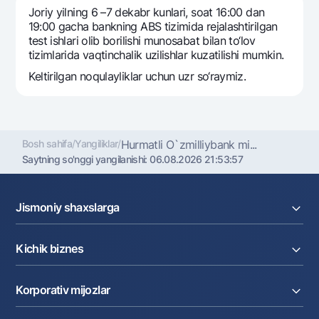
Sayohatchiga
National Green
Yevro
Joriy yilning 6 –7 dekabr kunlari, soat 16:00 dan
UzCard/HUMO
19:00 gacha bankning ABS tizimida rejalashtirilgan
Eskrou hisobvarag‘i
Hamma uchun USD uchun
test ishlari olib borilishi munosabat bilan to‘lov
Visa
Talab qilib olinguncha USD
tizimlarida vaqtinchalik uzilishlar kuzatilishi mumkin.
Tariflar
Visa FIFA
Oltin omonat
Kеltirilgan noqulayliklar uchun uzr so‘raymiz.
Mastercard
Aksiyalar
NBU’dan oltin quymalar
Ish haqi
Kumush omonat
Milliy mobil ilovasi
Garmin pay
Bosh sahifa
/
Yangiliklar
/
Hurmatli O`zmilliybank mi...
Ko'p beriladigan savollar
Saytning so'nggi yangilanishi:
06.08.2026 21:53:57
Sayt bo‘yicha qidiring
Jismoniy shaxslarga
Kreditlar
Kichik biznes
Omonatlar
Kartalar
Qidirish
Foydali havolalar
Joriy hisob raqam
Pul oʻtkazmalari
Ko'p beriladigan savollar
Korporativ mijozlar
Kreditlar
Valyutalar kursi
Matbuot markazi
Ekvayring
Tariflar