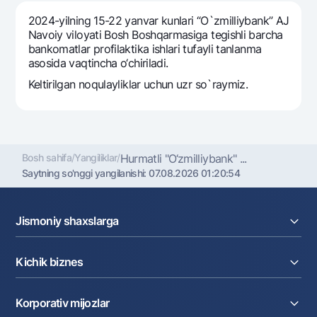
Sayohatchiga
National Green
Yevro
2024-yilning 15-22 yanvar kunlari “O`zmilliybank” AJ
UzCard/HUMO
Eskrou hisobvarag‘i
Hamma uchun USD uchun
Navoiy viloyati Bosh Boshqarmasiga tegishli barcha
Visa
bankomatlar profilaktika ishlari tufayli tanlanma
Talab qilib olinguncha USD
Tariflar
asosida vaqtincha o‘chiriladi.
Visa FIFA
Oltin omonat
Keltirilgan noqulayliklar uchun uzr so`raymiz.
Mastercard
Aksiyalar
NBU’dan oltin quymalar
Ish haqi
Kumush omonat
Milliy mobil ilovasi
Garmin pay
Ko'p beriladigan savollar
Bosh sahifa
/
Yangiliklar
/
Hurmatli "O‘zmilliybank" ...
Saytning so'nggi yangilanishi:
07.08.2026 01:20:54
Sayt bo‘yicha qidiring
Jismoniy shaxslarga
Kreditlar
Kichik biznes
Omonatlar
Qidirish
Foydali havolalar
Kartalar
Ko'p beriladigan savollar
Joriy hisob raqam
Pul oʻtkazmalari
Korporativ mijozlar
Matbuot markazi
Kreditlar
Valyutalar kursi