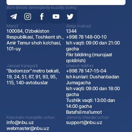
Bizni ijtimoiy tarmoqlarda kuzatib boring
Manzil
Aloqa markazi
100084, O‘zbekiston
1344
Respublikasi, Toshkent sh.,
+998 78 148-00-10
Amir Temur shoh ko‘chasi,
Ish vaqti: 09:00 dan 21:00
101-uy
gacha
Fikr bildiring (murojaat
qoldirish)
Jamoat transporti
Ishonch telefoni
"Bodomzor" metro bekati,
+998 78 147-15-04
19, 24, 51, 67, 91, 93, 95,
Ish kunlari: Dushanbadan
115, 140-avtobuslar
Jumagacha
Ish vaqti: 09:00 dan 18:00
gacha
Tushlik vaqti: 13:00 dan
14:00 gacha
Batafsil maʼlumot
Korporativ murojatlar uchun
Jismoniy shaxslar uchun
info@nbu.uz
support@nbu.uz
webmaster@nbu.uz