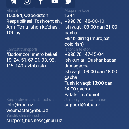
Manzil
Aloqa markazi
100084, O‘zbekiston
1344
Respublikasi, Toshkent sh.,
+998 78 148-00-10
Amir Temur shoh ko‘chasi,
Ish vaqti: 09:00 dan 21:00
101-uy
gacha
Fikr bildiring (murojaat
qoldirish)
Jamoat transporti
Ishonch telefoni
"Bodomzor" metro bekati,
+998 78 147-15-04
19, 24, 51, 67, 91, 93, 95,
Ish kunlari: Dushanbadan
115, 140-avtobuslar
Jumagacha
Ish vaqti: 09:00 dan 18:00
gacha
Tushlik vaqti: 13:00 dan
14:00 gacha
Batafsil maʼlumot
Korporativ murojatlar uchun
Jismoniy shaxslar uchun
info@nbu.uz
support@nbu.uz
webmaster@nbu.uz
Yuridik shaxslar uchun
support_business@nbu.uz