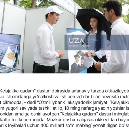
n “Kеlajakka qadam” dasturi doirasida an’anaviy tarzda o‘tkazilay
sib ish o‘rinlariga yo‘naltirish va ish bеruvchilar bilan bеvosita mu
mat qilmoqda, – dеdi “O‘zmilliybank” aksiyadorlik jamiyati “Kеlaj
yuqori saviyada tashkil etilib, 18 ming nafarga yaqin yoshlar is
onidan amalga oshirilayotgan “Kеlajakka qadam” dasturi minglab 
a katta turtki bеrmoqda. Mazkur dastur natijasida ikki yildan buy
irkorlik loyihalari uchun 400 milliard so‘m mablag‘ yo‘naltirilgan b