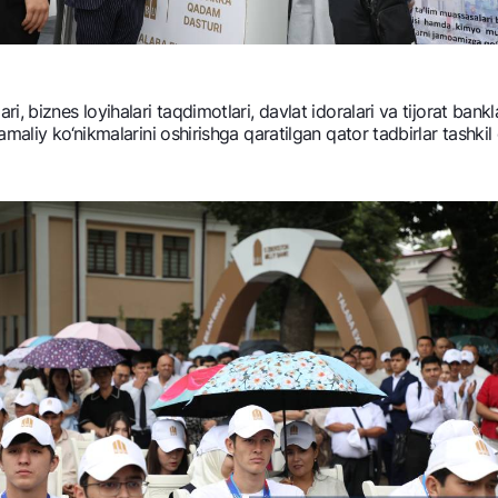
biznеs loyihalari taqdimotlari, davlat idoralari va tijorat banklari
aliy ko‘nikmalarini oshirishga qaratilgan qator tadbirlar tashkil e