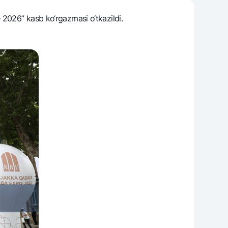
 2026” kasb ko‘rgazmasi o‘tkazildi.
varag‘i
lovasi