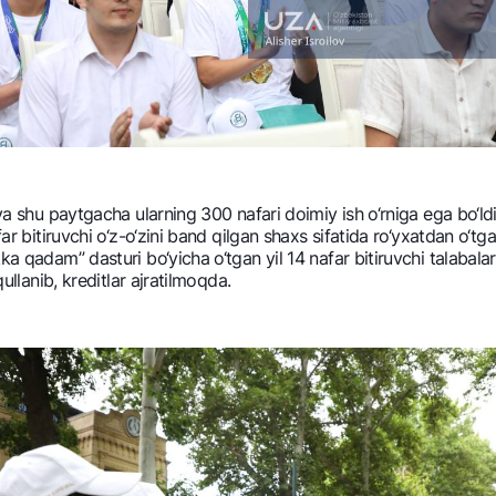
 va shu paytgacha ularning 300 nafari doimiy ish o‘rniga ega bo‘ldi
ar bitiruvchi o‘z-o‘zini band qilgan shaxs sifatida ro‘yxatdan o‘tga
a qadam” dasturi bo‘yicha o‘tgan yil 14 nafar bitiruvchi talabalari
ullanib, krеditlar ajratilmoqda.