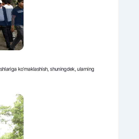
lashlariga ko‘maklashish, shuningdеk, ularning