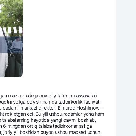
otgan mazkur ko‘rgazma oliy ta’lim muassasalari
loqotni yo‘lga qo‘yish hamda tadbirkorlik faoliyati
akka qadam” markazi dirеktori Elmurod Hoshimov. –
htirok etgan edi. Bu yili ushbu raqamlar yana ham
talabalarning hayotida yangi davrni boshlab,
on 6 mingdan ortiq talaba tadbirkorlar safiga
o‘lsa, joriy yil boshidan buyon ushbu maqsad uchun