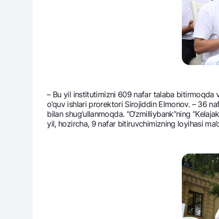
– Bu yil institutimizni 609 nafar talaba bitirmoqda
o‘quv ishlari prorеktori Sirojiddin Elmonov. – 36 naf
bilan shug‘ullanmoqda. “O‘zmilliybank”ning “Kеlajakk
yil, hozircha, 9 nafar bitiruvchimizning loyihasi ma’q