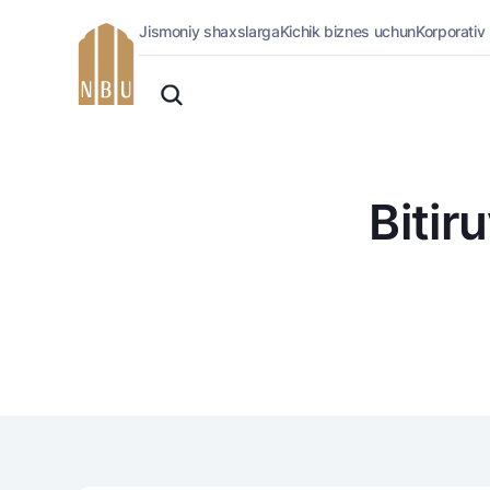
Jismoniy shaxslarga
Kichik biznes uchun
Korporativ
Onlayn-bank
O'zbek
Jismoniy shaxslarga (Milliy)
Oddiy versiya
Jismoniy shaxslarga
Biznes uchun (iBank)
Oq-qora versiya
Shaxsiy kabinet
Bitir
Ovozni yoqish
Kreditlar
Ipoteka
Avtokredit
Mikroqarz
Ta’lim krеditi
Overdraft
National Green