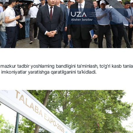
 mazkur tadbir yoshlarning bandligini ta’minlash, to‘g‘ri kasb tan
 imkoniyatlar yaratishga qaratilganini ta’kidladi.