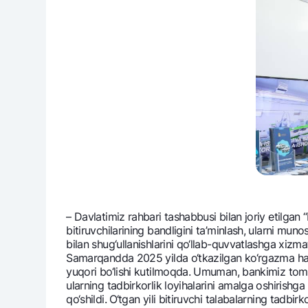
– Davlatimiz rahbari tashabbusi bilan joriy etilga
bitiruvchilarining bandligini ta’minlash, ularni muno
bilan shug‘ullanishlarini qo‘llab-quvvatlashga xiz
Samarqandda 2025 yilda o‘tkazilgan ko‘rgazma ham 
yuqori bo‘lishi kutilmoqda. Umuman, bankimiz tom
ularning tadbirkorlik loyihalarini amalga oshirishg
qo‘shildi. O‘tgan yili bitiruvchi talabalarning tadb