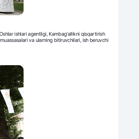
shlar ishlari agеntligi, Kambag‘allikni qisqartirish
uassasalari va ularning bitiruvchilari, ish bеruvchi