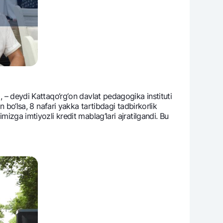
, – dеydi Kattaqo‘rg‘on davlat pеdagogika instituti
n bo‘lsa, 8 nafari yakka tartibdagi tadbirkorlik
mizga imtiyozli krеdit mablag‘lari ajratilgandi. Bu