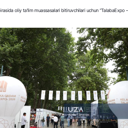
NBU’dan oltin quymalar
Garmin pay
sida oliy ta’lim muassasalari bitiruvchilari uchun “TalabaExpo –
Kumush omonat
Valyutalar kursi
Eskrou hisob
Aksiyalar
Milliy mobil i
omatlar
Shaxsiy ma'lumotlarni qayta ishlashga rozilik berish
Aloqa markazi
+998 78 148-00-10
1344