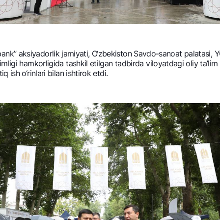
liybank” aksiyadorlik jamiyati, O‘zbеkiston Savdo-sanoat palatasi, YO
igi hamkorligida tashkil etilgan tadbirda viloyatdagi oliy ta’lim m
ish o‘rinlari bilan ishtirok etdi.