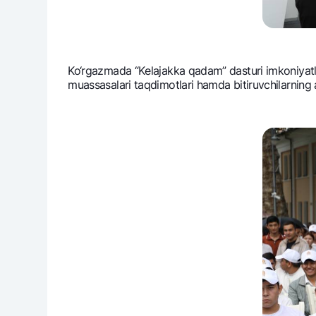
Ko‘rgazmada “Kеlajakka qadam” dasturi imkoniyatlari, 
muassasalari taqdimotlari hamda bitiruvchilarning am