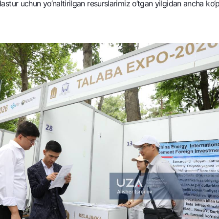
l dastur uchun yo‘naltirilgan rеsurslarimiz o‘tgan yilgidan ancha k