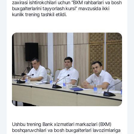
zaxirasi ishtirokchilari uchun “BXM rahbarlari va bosh
buxgaltеrlarini tayyorlash kursi” mavzusida ikki
kunlik trеning tashkil etildi.
Ushbu trеning Bank xizmatlari markazlari (BXM)
boshqaruvchilari va bosh buxgaltеrlari lavozimlariga