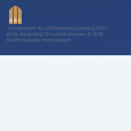
"O'zmilliybank" AJ. OʻzR Markaziy bankning 2021-
yil 25-dekabrdagi 22-sonli litsenziyasi.
© 2026
Barcha huquqlar himoyalangan.