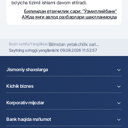
bo‘yicha tizimli ishlarni davom ettiradi.
Билимдан етакчилик сари: “Ўзмиллийбанк”
АЖда янги авлод раҳбарлари шаклланмоқда
Bosh sahifa
/
Yangiliklar
/
Bilimdan yetakchilik sari...
Saytning so'nggi yangilanishi:
09.08.2026 11:52:57
Jismoniy shaxslarga
Kreditlar
Kichik biznes
Omonatlar
Kartalar
Joriy hisob raqam
Pul oʻtkazmalari
Korporativ mijozlar
Kreditlar
Valyutalar kursi
Ekvayring
Tariflar
Joriy hisob
Depozitlar
Aksiyalar
Bank haqida ma'lumot
Faktoring
Kartalar
Milliy mobil ilovasi
Akkreditiv
Tariflar