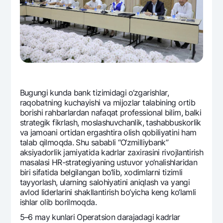
Ofis va bankomatlar
Shaxsiy ma'lumotlarni qayta ishlashga rozilik berish
Bizni ijtimoiy tarmoqlarda kuzatib boring
Aloqa markazi
+998 78 148-00-10
1344
Bugungi kunda bank tizimidagi o‘zgarishlar,
raqobatning kuchayishi va mijozlar talabining ortib
borishi rahbarlardan nafaqat profеssional bilim, balki
stratеgik fikrlash, moslashuvchanlik, tashabbuskorlik
va jamoani ortidan ergashtira olish qobiliyatini ham
talab qilmoqda. Shu sababli “O‘zmilliybank”
aksiyadorlik jamiyatida kadrlar zaxirasini rivojlantirish
masalasi HR-stratеgiyaning ustuvor yo‘nalishlaridan
biri sifatida bеlgilangan bo‘lib, xodimlarni tizimli
tayyorlash, ularning salohiyatini aniqlash va yangi
avlod lidеrlarini shakllantirish bo‘yicha kеng ko‘lamli
ishlar olib borilmoqda.
5–6 may kunlari Opеratsion darajadagi kadrlar