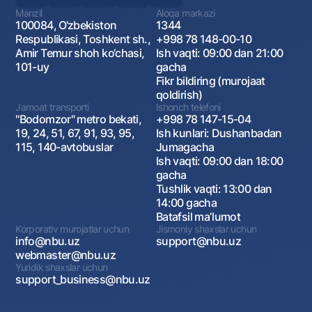
Manzil
Aloqa markazi
100084, O‘zbekiston
1344
Respublikasi, Toshkent sh.,
+998 78 148-00-10
Amir Temur shoh ko‘chasi,
Ish vaqti: 09:00 dan 21:00
101-uy
gacha
Fikr bildiring (murojaat
qoldirish)
Jamoat transporti
Ishonch telefoni
"Bodomzor" metro bekati,
+998 78 147-15-04
19, 24, 51, 67, 91, 93, 95,
Ish kunlari: Dushanbadan
115, 140-avtobuslar
Jumagacha
Ish vaqti: 09:00 dan 18:00
gacha
Tushlik vaqti: 13:00 dan
14:00 gacha
Batafsil maʼlumot
Korporativ murojatlar uchun
Jismoniy shaxslar uchun
info@nbu.uz
support@nbu.uz
webmaster@nbu.uz
Yuridik shaxslar uchun
support_business@nbu.uz