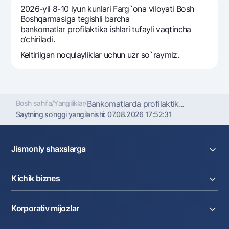
Sayohatchiga
National Green
Yevro
2026-yil 8-10 iyun kunlari Farg`ona viloyati Bosh
UzCard/HUMO
Boshqarmasiga tegishli barcha
Eskrou hisobvarag‘i
Hamma uchun USD uchun
bankomatlar profilaktika ishlari tufayli vaqtincha
Visa
Talab qilib olinguncha USD
o‘chiriladi.
Tariflar
Visa FIFA
Oltin omonat
Keltirilgan noqulayliklar uchun uzr so`raymiz.
Mastercard
Aksiyalar
NBU’dan oltin quymalar
Ish haqi
Kumush omonat
Milliy mobil ilovasi
Garmin pay
Bosh sahifa
/
Yangiliklar
/
Bankomatlarda profilaktik...
Ko'p beriladigan savollar
Saytning so'nggi yangilanishi:
07.08.2026 17:52:31
Sayt bo‘yicha qidiring
Jismoniy shaxslarga
Kreditlar
Kichik biznes
Omonatlar
Kartalar
Qidirish
Foydali havolalar
Joriy hisob raqam
Pul oʻtkazmalari
Ko'p beriladigan savollar
Korporativ mijozlar
Kreditlar
Valyutalar kursi
Matbuot markazi
Ekvayring
Tariflar