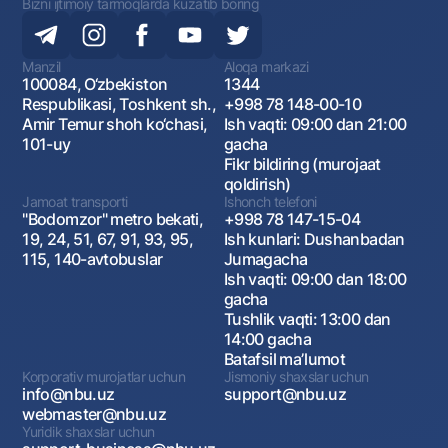
Bizni ijtimoiy tarmoqlarda kuzatib boring
Manzil
Aloqa markazi
100084, O‘zbekiston
1344
Respublikasi, Toshkent sh.,
+998 78 148-00-10
Amir Temur shoh ko‘chasi,
Ish vaqti: 09:00 dan 21:00
101-uy
gacha
Fikr bildiring (murojaat
qoldirish)
Jamoat transporti
Ishonch telefoni
"Bodomzor" metro bekati,
+998 78 147-15-04
19, 24, 51, 67, 91, 93, 95,
Ish kunlari: Dushanbadan
115, 140-avtobuslar
Jumagacha
Ish vaqti: 09:00 dan 18:00
gacha
Tushlik vaqti: 13:00 dan
14:00 gacha
Batafsil maʼlumot
Korporativ murojatlar uchun
Jismoniy shaxslar uchun
info@nbu.uz
support@nbu.uz
webmaster@nbu.uz
Yuridik shaxslar uchun