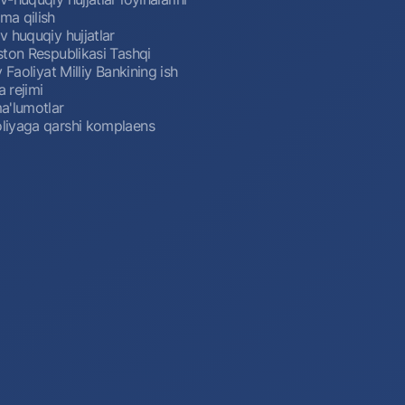
a qilish
 huquqiy hujjatlar
ston Respublikasi Tashqi
y Faoliyat Milliy Bankining ish
a rejimi
a'lumotlar
iyaga qarshi komplaens