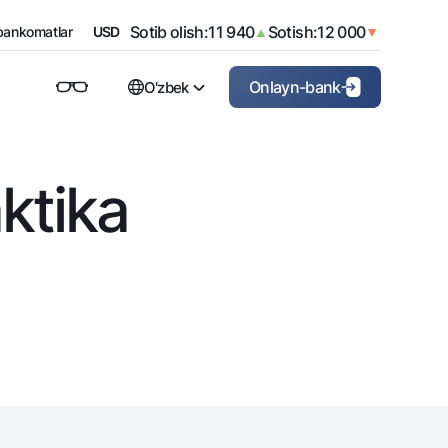
Sotib olish:
16
Sotish:
26
KZT
▲
▼
Sotib olish:
11 940
Sotish:
12 000
 bankomatlar
USD
▲
▼
Onlayn-bank
O'zbek
Korporativ mijozlar uchun
Jismoniy shaxslarga (Milliy)
Русский
Biznes uchun (iBank)
ktika
Shaxsiy kabinet