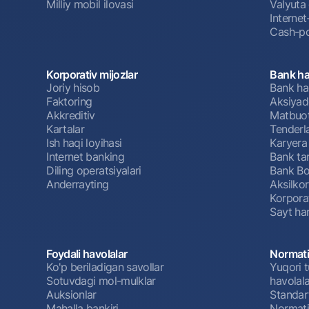
Milliy mobil ilovasi
Valyuta 
Interne
Cash-po
Korporativ mijozlar
Bank ha
Joriy hisob
Bank ha
Faktoring
Aksiyado
Akkreditiv
Matbuot
Kartalar
Tenderl
Ish haqi loyihasi
Karyera
Internet banking
Bank tar
Diling operatsiyalari
Bank Bo
Anderrayting
Aksilko
Korpora
Sayt har
Foydali havolalar
Normati
Ko'p beriladigan savollar
Yuqori t
Sotuvdagi mol-mulklar
havolala
Auksionlar
Standar
Mahalla bankiri
Normativ