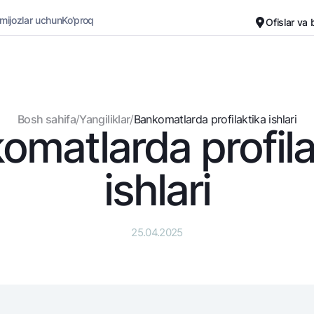
 mijozlar uchun
Ko'proq
Ofislar va
Karyera
Bank haqida
Kichik biznes uchun
Oddiy versiya
Bosh sahifa
/
Yangiliklar
/
Bankomatlarda profilaktika ishlari
omatlarda profila
Oq-qora versiya
natlar
Kartalar
Ovozni yoqish
a uchun
Bepul
ishlari
ali
Premial
ojno vse
Sayohatchiga
 qilib olinguncha
UzCard/HUMO
25.04.2025
o
Visa
a uchun USD uchun
Visa FIFA
 qilib olinguncha USD
Mastercard
 omonat
Ish haqi