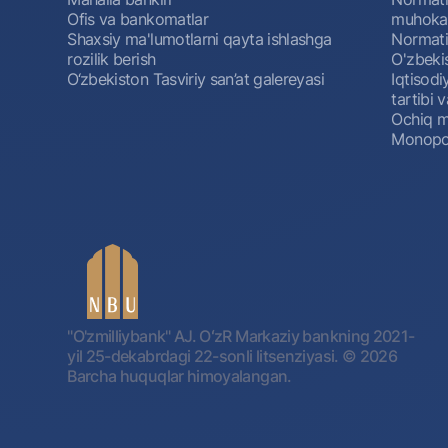
Ofis va bankomatlar
muhokam
Shaxsiy ma'lumotlarni qayta ishlashga
Normativ
rozilik berish
O'zbeki
O‘zbekiston Tasviriy san’at galereyasi
Iqtisodi
tartibi v
Ochiq m
Monopol
"O'zmilliybank" AJ. OʻzR Markaziy bankning 2021-
yil 25-dekabrdagi 22-sonli litsenziyasi.
© 2026
Barcha huquqlar himoyalangan.