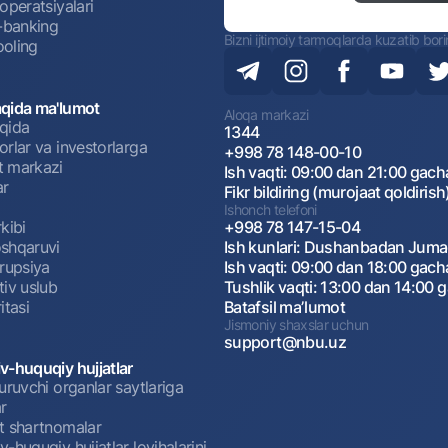
operatsiyalari
t-banking
Bizni ijtimoiy tarmoqlarda kuzatib bor
oling
qida ma'lumot
Aloqa markazi
qida
1344
rlar va investorlarga
+998 78 148-00-10
 markazi
Ish vaqti: 09:00 dan 21:00 gach
ar
Fikr bildiring (murojaat qoldirish
Ishonch telefoni
kibi
+998 78 147-15-04
shqaruvi
Ish kunlari: Dushanbadan Jum
rrupsiya
Ish vaqti: 09:00 dan 18:00 gach
tiv uslub
Tushlik vaqti: 13:00 dan 14:00 
itasi
Batafsil maʼlumot
Jismoniy shaxslar uchun
support@nbu.uz
v-huquqiy hujjatlar
uruvchi organlar saytlariga
r
t shartnomalar
-huquqiy hujjatlar loyihalarini