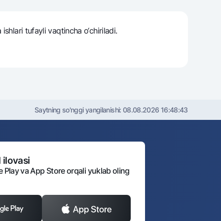
hlari tufayli vaqtincha o‘chiriladi.
‘i
i
Saytning so'nggi yangilanishi:
08.08.2026 16:48:43
 ilovasi
e Play va App Store orqali yuklab oling