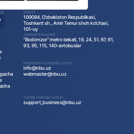
ing
Manzil
100084, O‘zbekiston Respublikasi,
Toshkent sh., Amir Temur shoh ko‘chasi,
101-uy
Jamoat transporti
"Bodomzor" metro bekati, 19, 24, 51, 67, 91,
93, 95, 115, 140-avtobuslar
a
)
Korporativ murojatlar uchun
info@nbu.uz
agacha
webmaster@nbu.uz
a
gacha
Yuridik shaxslar uchun
support_business@nbu.uz