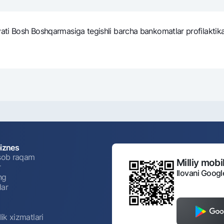
an oltin quymalar
Garmin pay
sh omonat
ati Bosh Boshqarmasiga tegishli barcha bankomatlar profilaktika is
utalar kursi
Eskrou hisobvarag
yalar
Milliy mobil ilovas
biznes
isob raqam
Milliy mobil
r
Ilovani Googl
ar
Shaxsiy ma'lumotlarni qayta ishlashga rozilik berish
ng
lar
Aloqa markazi
+998 78 148-00-10
ik xizmatlari
1344