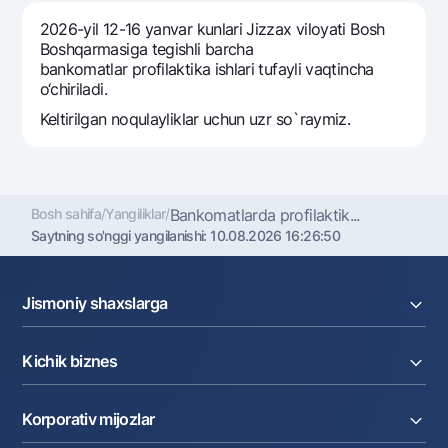
Sayohatchiga
National Green
Yevro
2026-yil 12-16 yanvar kunlari Jizzax viloyati Bosh
UzCard/HUMO
Eskrou hisobvarag‘i
Hamma uchun USD uchun
Boshqarmasiga tegishli barcha
Visa
bankomatlar profilaktika ishlari tufayli vaqtincha
Talab qilib olinguncha USD
Tariflar
o‘chiriladi.
Visa FIFA
Oltin omonat
Keltirilgan noqulayliklar uchun uzr so`raymiz.
Mastercard
Aksiyalar
NBU’dan oltin quymalar
Ish haqi
Kumush omonat
Milliy mobil ilovasi
Garmin pay
Bosh sahifa
/
Yangiliklar
/
Bankomatlarda profilaktik...
Ko'p beriladigan savollar
Saytning so'nggi yangilanishi:
10.08.2026 16:26:50
Sayt bo‘yicha qidiring
Jismoniy shaxslarga
Kreditlar
Kichik biznes
Omonatlar
Qidirish
Foydali havolalar
Kartalar
Ko'p beriladigan savollar
Joriy hisob raqam
Pul oʻtkazmalari
Korporativ mijozlar
Kreditlar
Valyutalar kursi
Matbuot markazi
Ekvayring