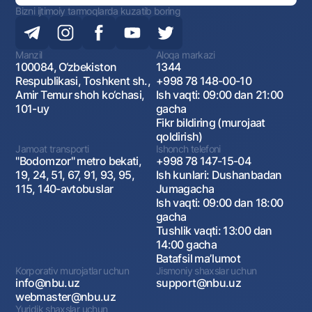
Bizni ijtimoiy tarmoqlarda kuzatib boring
Manzil
Aloqa markazi
100084, O‘zbekiston
1344
Respublikasi, Toshkent sh.,
+998 78 148-00-10
Amir Temur shoh ko‘chasi,
Ish vaqti: 09:00 dan 21:00
101-uy
gacha
Fikr bildiring (murojaat
qoldirish)
Jamoat transporti
Ishonch telefoni
"Bodomzor" metro bekati,
+998 78 147-15-04
19, 24, 51, 67, 91, 93, 95,
Ish kunlari: Dushanbadan
115, 140-avtobuslar
Jumagacha
Ish vaqti: 09:00 dan 18:00
gacha
Tushlik vaqti: 13:00 dan
14:00 gacha
Batafsil maʼlumot
Korporativ murojatlar uchun
Jismoniy shaxslar uchun
info@nbu.uz
support@nbu.uz
webmaster@nbu.uz
Yuridik shaxslar uchun