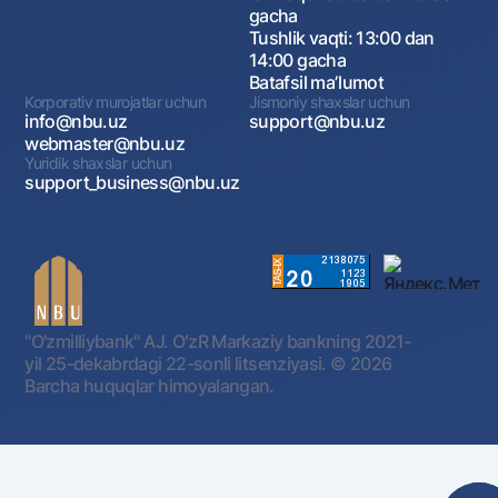
gacha
Tushlik vaqti: 13:00 dan
14:00 gacha
Batafsil maʼlumot
Korporativ murojatlar uchun
Jismoniy shaxslar uchun
info@nbu.uz
support@nbu.uz
webmaster@nbu.uz
Yuridik shaxslar uchun
support_business@nbu.uz
"O'zmilliybank" AJ. OʻzR Markaziy bankning 2021-
yil 25-dekabrdagi 22-sonli litsenziyasi.
© 2026
Barcha huquqlar himoyalangan.