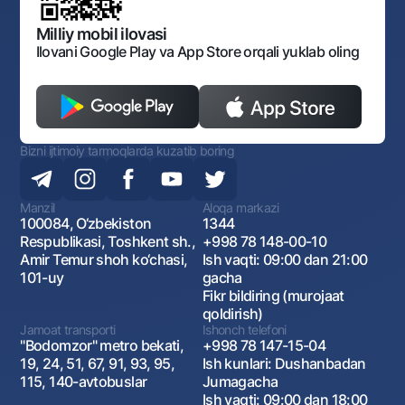
Ochiq ma'lumotlar
Ofis va bankomatlar
Monopoliyaga qarshi komplaens
Milliy mobil ilovasi
Shaxsiy ma'lumotlarni qayta ishlashga rozilik berish
Ilovani Google Play va App Store orqali yuklab oling
Bizni ijtimoiy tarmoqlarda kuzatib boring
Aloqa markazi
+998 78 148-00-10
1344
Bizni ijtimoiy tarmoqlarda kuzatib boring
Manzil
Aloqa markazi
100084, O‘zbekiston
1344
Respublikasi, Toshkent sh.,
+998 78 148-00-10
Amir Temur shoh ko‘chasi,
Ish vaqti: 09:00 dan 21:00
101-uy
gacha
Fikr bildiring (murojaat
qoldirish)
Jamoat transporti
Ishonch telefoni
"Bodomzor" metro bekati,
+998 78 147-15-04
19, 24, 51, 67, 91, 93, 95,
Ish kunlari: Dushanbadan
115, 140-avtobuslar
Jumagacha
Ish vaqti: 09:00 dan 18:00