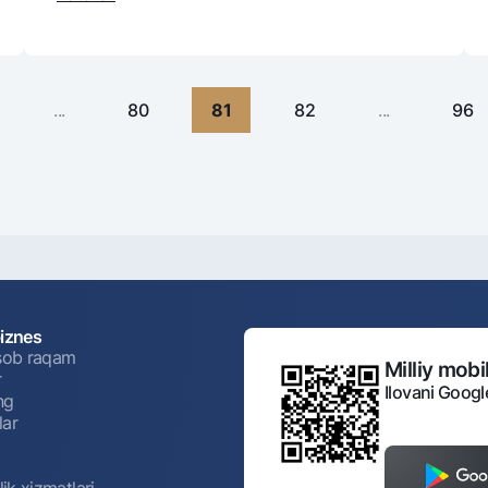
...
80
81
82
...
96
biznes
isob raqam
Milliy mobil
r
Ilovani Googl
ng
lar
ik xizmatlari