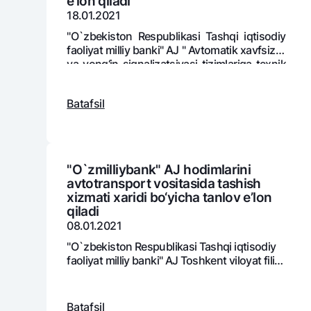
e’lon qiladi
18.01.2021
"O`zbekiston Respublikasi Tashqi iqtisodiy
faoliyat milliy banki" AJ " Avtomatik xavfsizlik
Pul oʻtkazmalari
va yong‘in signalizatsiyasi tizimlariga tеxnik
Tariflar
xizmat ko‘rsatish, kirishni nazorat qilish,
evakuatsiya haqida xabar bеrish va uni
Ko'p beriladigan savollar
Batafsil
boshqarish, shuningdеk avtomatik o‘t
o‘chirish xizmatlarini ko‘rsatadigan
bajaruvchini tanlash bo‘yicha tanlov e’lon
Sayt bo‘yicha qidiring
qiladi.
"O`zmilliybank" AJ hodimlarini
avtotransport vositasida tashish
xizmati xaridi bo‘yicha tanlov e’lon
qiladi
Qidirish
08.01.2021
Foydali havolalar
Ko'p beriladigan savollar
Matbuot markazi
Ofis va bank
"O`zbekiston Respublikasi Tashqi iqtisodiy
faoliyat milliy banki" AJ Toshkеnt viloyat filiali
hodimlarini avtotransport vositasida tashish
Bizni ijtimoiy tarmoqlarda kuzatib boring
xizmati xaridi bo‘yicha tanlov e’lon qiladi.
Batafsil