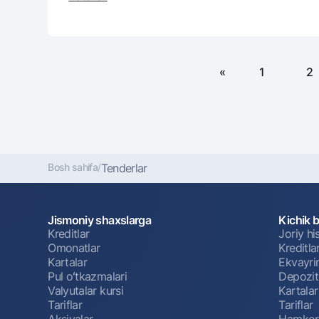
«
1
2
Bosh sahifa
/
Tenderlar
Jismoniy shaxslarga
Kichik 
Kreditlar
Joriy h
Omonatlar
Kreditla
Kartalar
Ekvayri
Pul oʻtkazmalari
Depozit
Valyutalar kursi
Kartalar
Tariflar
Tariflar
Aksiyalar
Hamkorl