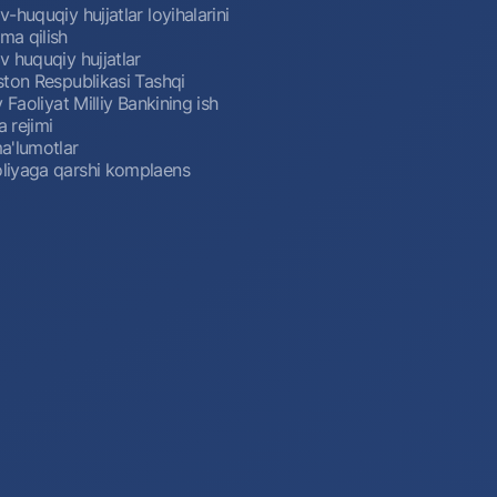
-huquqiy hujjatlar loyihalarini
a qilish
 huquqiy hujjatlar
ston Respublikasi Tashqi
y Faoliyat Milliy Bankining ish
a rejimi
a'lumotlar
iyaga qarshi komplaens