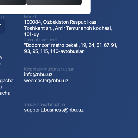
ing
Manzil
100084, O‘zbekiston Respublikasi,
Toshkent sh., Amir Temur shoh ko‘chasi,
101-uy
Jamoat transporti
"Bodomzor" metro bekati, 19, 24, 51, 67, 91,
93, 95, 115, 140-avtobuslar
a
)
Korporativ murojatlar uchun
info@nbu.uz
agacha
webmaster@nbu.uz
a
gacha
Yuridik shaxslar uchun
support_business@nbu.uz