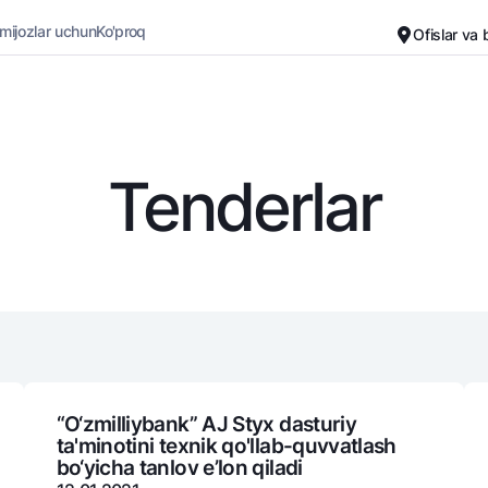
 mijozlar uchun
Ko'proq
Ofislar va
Karyera
Bank haqida
Kichik biznes uchun
Oddiy versiya
Tenderlar
Oq-qora versiya
Omonatlar
Kartalar
Ovozni yoqish
Hamma uchun
Bepul
Jozibali
Premial
Vozmojno vse
Sayohatchiga
Talab qilib olinguncha
UzCard/HUMO
Yevro
Visa
Hamma uchun USD uchun
Visa FIFA
“O‘zmilliybank” AJ Styx dasturiy
ta'minotini texnik qo'llab-quvvatlash
Talab qilib olinguncha USD
Mastercard
bo‘yicha tanlov e’lon qiladi
Oltin omonat
Ish haqi