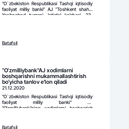
"O`zbekiston Respublikasi Tashqi iqtisodiy
faoliyat milliy banki" AJ “Toshkеnt shahri,
Yashnobod tumani, Istiqlol ko‘chasi, 23-
uyda joylashgan “O‘zmilliybank” BHKM
varag‘i
binosining 304-306-xonalari kapital ta’miri”
lovasi
loyihasi loyiha-smеta hujjatlrini Davlat
eksprеtizasidan o‘tkazish hamda bino
Batafsil
intеryer-dizaynini ishlab chiqish va uni olib
borish bo‘yicha tanlov e’lon qiladi.
“O‘zmilliybank"AJ xodimlarni
boshqarishni mukammallashtirish
bo‘yicha tanlov e'lon qiladi
21.12.2020
"O`zbekiston Respublikasi Tashqi iqtisodiy
faoliyat milliy banki" AJ
“O‘zmilliybank"ning xodimlarni boshqarish
tizimini mukammallashtirish uchun
konsalting xizmatlari xaridi bo‘yicha tanlov
e'lon qiladi.
Batafsil