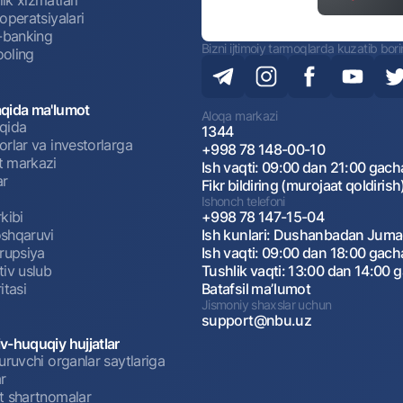
operatsiyalari
t-banking
Bizni ijtimoiy tarmoqlarda kuzatib bor
oling
qida ma'lumot
Aloqa markazi
qida
1344
rlar va investorlarga
+998 78 148-00-10
 markazi
Ish vaqti: 09:00 dan 21:00 gach
ar
Fikr bildiring (murojaat qoldirish
Ishonch telefoni
kibi
+998 78 147-15-04
shqaruvi
Ish kunlari: Dushanbadan Jum
rrupsiya
Ish vaqti: 09:00 dan 18:00 gach
tiv uslub
Tushlik vaqti: 13:00 dan 14:00 
itasi
Batafsil maʼlumot
Jismoniy shaxslar uchun
support@nbu.uz
v-huquqiy hujjatlar
uruvchi organlar saytlariga
r
t shartnomalar