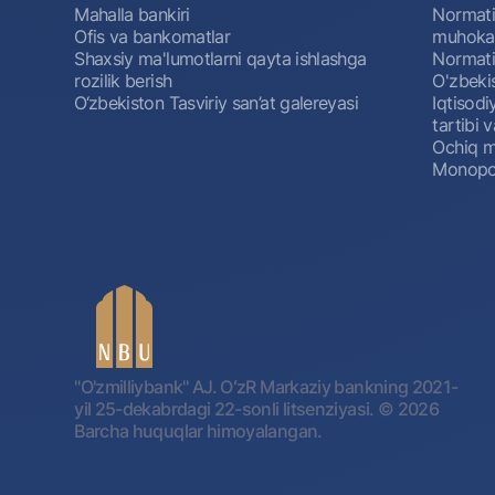
Mahalla bankiri
Normativ
Ofis va bankomatlar
muhokam
Shaxsiy ma'lumotlarni qayta ishlashga
Normativ
rozilik berish
O'zbeki
O‘zbekiston Tasviriy san’at galereyasi
Iqtisodi
tartibi v
Ochiq m
Monopol
"O'zmilliybank" AJ. OʻzR Markaziy bankning 2021-
yil 25-dekabrdagi 22-sonli litsenziyasi.
© 2026
Barcha huquqlar himoyalangan.