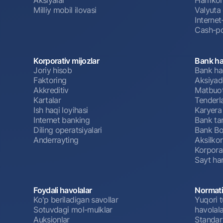
Milliy mobil ilovasi
Valyuta 
Interne
Cash-po
Korporativ mijozlar
Bank ha
Joriy hisob
Bank ha
Faktoring
Aksiyado
Akkreditiv
Matbuot
Kartalar
Tenderl
Ish haqi loyihasi
Karyera
Internet banking
Bank tar
Diling operatsiyalari
Bank Bo
Anderrayting
Aksilko
Korpora
Sayt har
Foydali havolalar
Normati
Ko'p beriladigan savollar
Yuqori t
Sotuvdagi mol-mulklar
havolala
Auksionlar
Standar