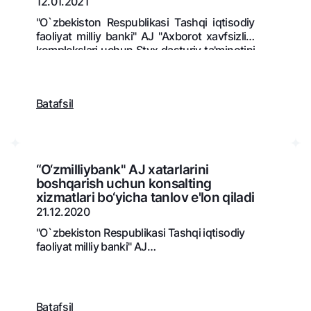
12.01.2021
NBU’dan oltin quymalar
Garmin pay
"O`zbekiston Respublikasi Tashqi iqtisodiy
faoliyat milliy banki" AJ "Axborot xavfsizligi
Kumush omonat
komplekslari uchun Styx dasturiy ta'minotini
Valyutalar kursi
Eskrou hisob
1 yil muddatga texnik qo'llab-quvvatlash
Aksiyalar
Milliy mobil i
xizmatlarini ko'rsatish"ni amalga oshirish
bo‘yicha tanlov e’lon qiladi.
Batafsil
“O‘zmilliybank" AJ xatarlarini
boshqarish uchun konsalting
xizmatlari bo‘yicha tanlov e'lon qiladi
21.12.2020
"O`zbekiston Respublikasi Tashqi iqtisodiy
omatlar
Shaxsiy ma'lumotlarni qayta ishlashga rozilik berish
faoliyat milliy banki" AJ
“O‘zmilliybank"ning krеdit xatarlarini
boshqarish va likvidlik xatarlari tizimini
Aloqa markazi
mukammallashtirish uchun konsalting
+998 78 148-00-10
xizmatlari xaridi bo‘yicha tanlov e'lon qiladi.
Batafsil
1344