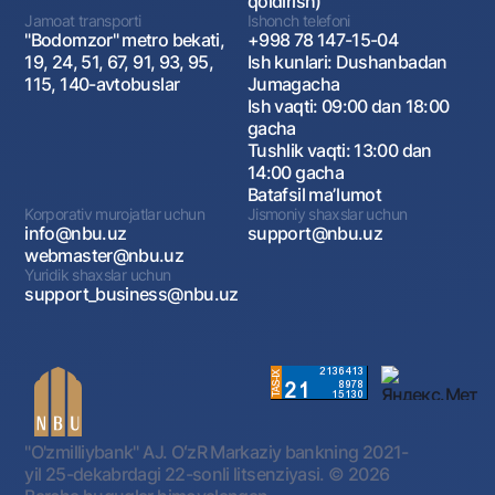
qoldirish)
Jamoat transporti
Ishonch telefoni
"Bodomzor" metro bekati,
+998 78 147-15-04
19, 24, 51, 67, 91, 93, 95,
Ish kunlari: Dushanbadan
115, 140-avtobuslar
Jumagacha
Ish vaqti: 09:00 dan 18:00
gacha
Tushlik vaqti: 13:00 dan
14:00 gacha
Batafsil maʼlumot
Korporativ murojatlar uchun
Jismoniy shaxslar uchun
info@nbu.uz
support@nbu.uz
webmaster@nbu.uz
Yuridik shaxslar uchun
support_business@nbu.uz
"O'zmilliybank" AJ. OʻzR Markaziy bankning 2021-
yil 25-dekabrdagi 22-sonli litsenziyasi.
© 2026