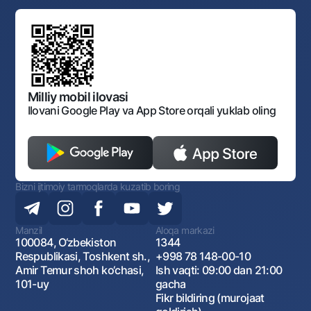
Bank Boshqaruvi
Standart shartnomalar
Ofis va bankomatlar
Aksilkorrupsiya
Normativ-huquqiy hujjatlar loyihalarini muhokama qilish
Shaxsiy ma'lumotlarni qayta ishlashga rozilik berish
Korporativ uslub
Normativ huquqiy hujjatlar
O‘zbekiston Tasviriy san’at galereyasi
Sayt haritasi
O'zbekiston Respublikasi Tashqi Iqtisodiy Faoliyat Milliy
Bankining ish tartibi va rejimi
Ochiq ma'lumotlar
Monopoliyaga qarshi komplaens
Milliy mobil ilovasi
Ilovani Google Play va App Store orqali yuklab oling
Bizni ijtimoiy tarmoqlarda kuzatib boring
Manzil
Aloqa markazi
100084, O‘zbekiston
1344
Respublikasi, Toshkent sh.,
+998 78 148-00-10
Amir Temur shoh ko‘chasi,
Ish vaqti: 09:00 dan 21:00
101-uy
gacha
Fikr bildiring (murojaat