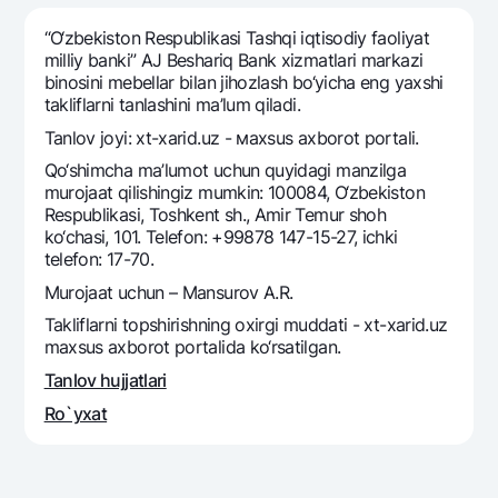
Sayohatchiga
National Green
Yevro
UzCard/HUMO
“O‘zbekiston Respublikasi Tashqi iqtisodiy faoliyat
Eskrou hisobvarag‘i
Hamma uchun USD uchun
milliy banki” AJ Beshariq Bank xizmatlari markazi
Visa
binosini mebellar bilan jihozlash bo‘yicha eng yaxshi
Talab qilib olinguncha USD
Tariflar
Visa FIFA
takliflarni tanlashini ma’lum qiladi.
Oltin omonat
Mastercard
Tanlov joyi: xt-xarid.uz - мaxsus axborot portali.
Aksiyalar
NBU’dan oltin quymalar
Ish haqi
Qo‘shimcha ma’lumot uchun quyidagi manzilga
Kumush omonat
Milliy mobil ilovasi
murojaat qilishingiz mumkin: 100084, O‘zbekiston
Garmin pay
Respublikasi, Toshkent sh., Amir Temur shoh
ko‘chasi, 101. Telefon: +99878 147-15-27, ichki
Ko'p beriladigan savollar
telefon: 17-70.
Murojaat uchun – Mansurov A.R.
Sayt bo‘yicha qidiring
Takliflarni topshirishning oxirgi muddati - xt-xarid.uz
maxsus axborot portalida ko‘rsatilgan.
Tanlov hujjatlari
Ro`yxat
Qidirish
Foydali havolalar
Ko'p beriladigan savollar
Matbuot markazi