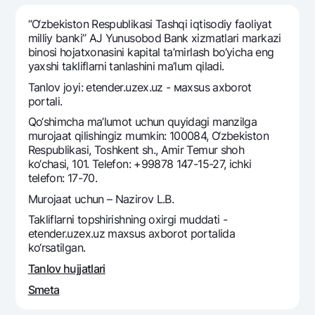
Sayohatchiga
National Green
Yevro
UzCard/HUMO
“O‘zbekiston Respublikasi Tashqi iqtisodiy faoliyat
Eskrou hisobvarag‘i
Hamma uchun USD uchun
milliy banki” AJ Yunusobod Вank xizmatlari markazi
Visa
binosi hojatxonasini kapital ta’mirlash bo‘yicha eng
Talab qilib olinguncha USD
Tariflar
Visa FIFA
yaxshi takliflarni tanlashini ma’lum qiladi.
Oltin omonat
Mastercard
Tanlov joyi: etender.uzex.uz - мaxsus axborot
Aksiyalar
NBU’dan oltin quymalar
portali.
Ish haqi
Kumush omonat
Milliy mobil ilovasi
Qo‘shimcha ma’lumot uchun quyidagi manzilga
Garmin pay
murojaat qilishingiz mumkin: 100084, O‘zbekiston
Respublikasi, Toshkent sh., Amir Temur shoh
Ko'p beriladigan savollar
ko‘chasi, 101. Telefon: +99878 147-15-27, ichki
telefon: 17-70.
Sayt bo‘yicha qidiring
Murojaat uchun – Nazirov L.B.
Takliflarni topshirishning oxirgi muddati -
etender.uzex.uz maxsus axborot portalida
ko‘rsatilgan.
Qidirish
Tanlov hujjatlari
Foydali havolalar
Ko'p beriladigan savollar
Smeta
Matbuot markazi