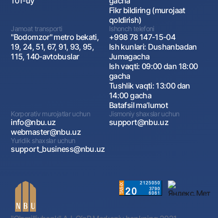
101-uy
gacha
Fikr bildiring (murojaat
qoldirish)
Jamoat transporti
Ishonch telefoni
"Bodomzor" metro bekati,
+998 78 147-15-04
19, 24, 51, 67, 91, 93, 95,
Ish kunlari: Dushanbadan
115, 140-avtobuslar
Jumagacha
Ish vaqti: 09:00 dan 18:00
gacha
Tushlik vaqti: 13:00 dan
14:00 gacha
Batafsil maʼlumot
Korporativ murojatlar uchun
Jismoniy shaxslar uchun
info@nbu.uz
support@nbu.uz
webmaster@nbu.uz
Yuridik shaxslar uchun
support_business@nbu.uz