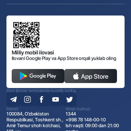
Karyera
Anderrayting
Auksionlar
Bank tarkibi
Yuqori turuvchi organlar saytlariga havolalar
Mahalla bankiri
Bank Boshqaruvi
Standart shartnomalar
Ofis va bankomatlar
Aksilkorrupsiya
Normativ-huquqiy hujjatlar loyihalarini muhokama qilish
Shaxsiy ma'lumotlarni qayta ishlashga rozilik berish
Korporativ uslub
Normativ huquqiy hujjatlar
O‘zbekiston Tasviriy san’at galereyasi
Sayt haritasi
O'zbekiston Respublikasi Tashqi Iqtisodiy Faoliyat Milliy
Bankining ish tartibi va rejimi
Ochiq ma'lumotlar
Monopoliyaga qarshi komplaens
Milliy mobil ilovasi
Ilovani Google Play va App Store orqali yuklab oling
Bizni ijtimoiy tarmoqlarda kuzatib boring
Manzil
Aloqa markazi
100084, O‘zbekiston
1344
Respublikasi, Toshkent sh.,
+998 78 148-00-10
Amir Temur shoh ko‘chasi,
Ish vaqti: 09:00 dan 21:00