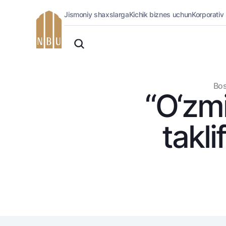
Jismoniy shaxslarga
Kichik biznes uchun
Korporativ
Onlayn-bank
O'zbek
Jismoniy shaxslarga (Milliy)
Русский
Oddiy versiya
Jismoniy shaxslarga
Biznes uchun (iBank)
Oq-qora versiya
Bos
Shaxsiy kabinet
“O‘zmi
Ovozni yoqish
Kreditlar
Ipoteka
takli
Avtokredit
Mikroqarz
Ta’lim krеditi
Overdraft
National Green