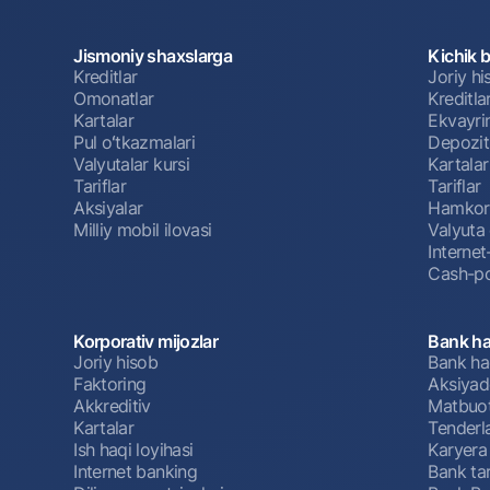
Jismoniy shaxslarga
Kichik 
Kreditlar
Joriy h
Omonatlar
Kreditla
Kartalar
Ekvayri
Pul oʻtkazmalari
Depozit
Valyutalar kursi
Kartalar
Tariflar
Tariflar
Aksiyalar
Hamkorl
Milliy mobil ilovasi
Valyuta 
Interne
Cash-po
Korporativ mijozlar
Bank ha
Joriy hisob
Bank ha
Faktoring
Aksiyado
Akkreditiv
Matbuot
Kartalar
Tenderl
Ish haqi loyihasi
Karyera
Internet banking
Bank tar