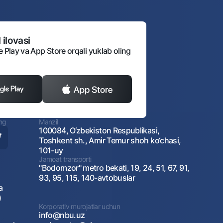
 ilovasi
e Play va App Store orqali yuklab oling
ing
Manzil
100084, O‘zbekiston Respublikasi,
Toshkent sh., Amir Temur shoh ko‘chasi,
101-uy
Jamoat transporti
"Bodomzor" metro bekati, 19, 24, 51, 67, 91,
93, 95, 115, 140-avtobuslar
a
)
Korporativ murojatlar uchun
info@nbu.uz