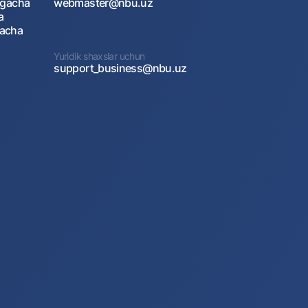
agacha
webmaster@nbu.uz
a
gacha
Yuridik shaxslar uchun
support_business@nbu.uz