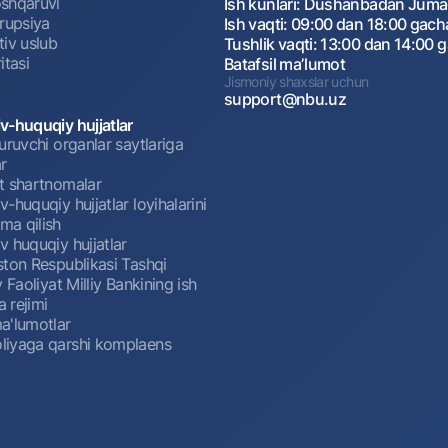
shqaruvi
Ish kunlari: Dushanbadan Jum
rrupsiya
Ish vaqti: 09:00 dan 18:00 gach
tiv uslub
Tushlik vaqti: 13:00 dan 14:00 
itasi
Batafsil maʼlumot
Jismoniy shaxslar uchun
support@nbu.uz
v-huquqiy hujjatlar
uruvchi organlar saytlariga
r
t shartnomalar
-huquqiy hujjatlar loyihalarini
a qilish
 huquqiy hujjatlar
ston Respublikasi Tashqi
y Faoliyat Milliy Bankining ish
a rejimi
a'lumotlar
iyaga qarshi komplaens