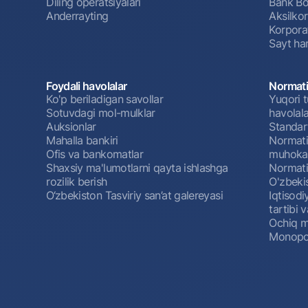
Diling operatsiyalari
Bank Bo
Anderrayting
Aksilko
Korpora
Sayt har
Foydali havolalar
Normati
Ko'p beriladigan savollar
Yuqori t
Sotuvdagi mol-mulklar
havolala
Auksionlar
Standar
Mahalla bankiri
Normativ
Ofis va bankomatlar
muhokam
Shaxsiy ma'lumotlarni qayta ishlashga
Normativ
rozilik berish
O'zbeki
O‘zbekiston Tasviriy san’at galereyasi
Iqtisodi
tartibi v
Ochiq m
Monopol