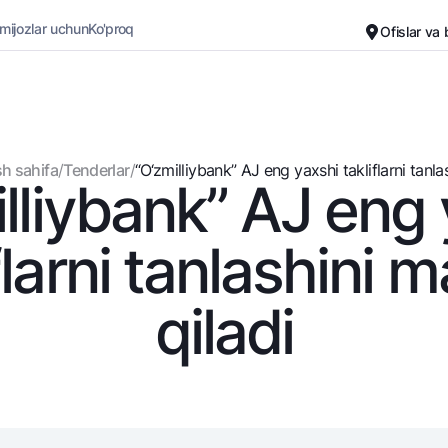
 mijozlar uchun
Ko'proq
Ofislar va
Karyera
Bank haqida
Kichik biznes uchun
Oddiy versiya
h sahifa
/
Tenderlar
/
“O‘zmilliybank” AJ eng yaxshi takliflarni tanlash
lliybank” AJ eng
Oq-qora versiya
Omonatlar
Kartalar
Ovozni yoqish
Hamma uchun
Bepul
flarni tanlashini 
Jozibali
Premial
Vozmojno vse
Sayohatchiga
qiladi
Talab qilib olinguncha
UzCard/HUMO
Yevro
Visa
Hamma uchun USD uchun
Visa FIFA
Talab qilib olinguncha USD
Mastercard
Oltin omonat
Ish haqi