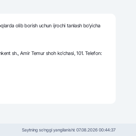
oqlarda olib borish uchun ijrochi tanlash bo‘yicha
varag‘i
lovasi
ent sh., Amir Temur shoh ko‘chasi, 101. Telefon:
Saytning so'nggi yangilanishi:
07.08.2026 00:44:37