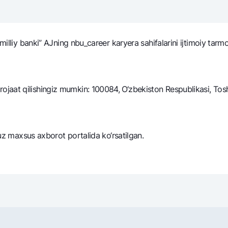
NBU’dan oltin quymalar
Garmin pay
Kumush omonat
milliy banki” AJning nbu_career karyera sahifalarini ijtimoiy tarm
Valyutalar kursi
Eskrou hisob
Aksiyalar
Milliy mobil i
aat qilishingiz mumkin: 100084, O‘zbekiston Respublikasi, Toshk
.uz maxsus axborot portalida ko‘rsatilgan.
omatlar
Shaxsiy ma'lumotlarni qayta ishlashga rozilik berish
Aloqa markazi
+998 78 148-00-10
1344