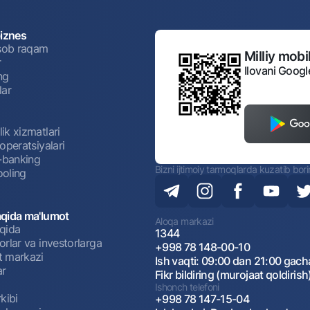
biznes
isob raqam
Milliy mobil
r
Ilovani Googl
ng
lar
ik xizmatlari
operatsiyalari
t-banking
Bizni ijtimoiy tarmoqlarda kuzatib bor
oling
qida ma'lumot
Aloqa markazi
qida
1344
rlar va investorlarga
+998 78 148-00-10
 markazi
Ish vaqti: 09:00 dan 21:00 gach
ar
Fikr bildiring (murojaat qoldirish
Ishonch telefoni
kibi
+998 78 147-15-04