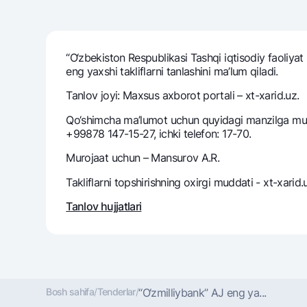
“O‘zbekiston Respublikasi Tashqi iqtisodiy faoliyat 
Pul oʻtkazmalari
eng yaxshi takliflarni tanlashini ma’lum qiladi.
Tariflar
Ko'p beriladigan savollar
Tanlov joyi: Maxsus axborot portali – xt-xarid.uz.
Qo‘shimcha ma’lumot uchun quyidagi manzilga muroj
+99878 147-15-27, ichki telefon: 17-70.
Sayt bo‘yicha qidiring
Murojaat uchun – Mansurov A.R.
Takliflarni topshirishning oxirgi muddati - xt-xarid
Tanlov hujjatlari
Qidirish
Foydali havolalar
Ko'p beriladigan savollar
Matbuot markazi
Ofis va bank
Bizni ijtimoiy tarmoqlarda kuzatib boring
Bosh sahifa
/
Tenderlar
/
“O‘zmilliybank” AJ eng ya...