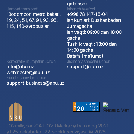
qoldirish)
Jamoat transporti
Ishonch telefoni
"Bodomzor" metro bekati,
+998 78 147-15-04
19, 24, 51, 67, 91, 93, 95,
Ish kunlari: Dushanbadan
115, 140-avtobuslar
Jumagacha
Ish vaqti: 09:00 dan 18:00
gacha
Tushlik vaqti: 13:00 dan
14:00 gacha
Batafsil maʼlumot
Korporativ murojatlar uchun
Jismoniy shaxslar uchun
info@nbu.uz
support@nbu.uz
webmaster@nbu.uz
Yuridik shaxslar uchun
support_business@nbu.uz
"O'zmilliybank" AJ. OʻzR Markaziy bankning 2021-
yil 25-dekabrdagi 22-sonli litsenziyasi.
© 2026