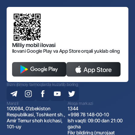
Yuqori turuvchi organlar saytlariga havolalar
Mahalla bankiri
Bank Boshqaruvi
Standart shartnomalar
Ofis va bankomatlar
Aksilkorrupsiya
Normativ-huquqiy hujjatlar loyihalarini muhokama qilish
Shaxsiy ma'lumotlarni qayta ishlashga rozilik berish
Korporativ uslub
Normativ huquqiy hujjatlar
O‘zbekiston Tasviriy san’at galereyasi
Sayt haritasi
O'zbekiston Respublikasi Tashqi Iqtisodiy Faoliyat Milliy
Bankining ish tartibi va rejimi
Ochiq ma'lumotlar
Monopoliyaga qarshi komplaens
Milliy mobil ilovasi
Ilovani Google Play va App Store orqali yuklab oling
Bizni ijtimoiy tarmoqlarda kuzatib boring
Manzil
Aloqa markazi
100084, O‘zbekiston
1344
Respublikasi, Toshkent sh.,
+998 78 148-00-10
Amir Temur shoh ko‘chasi,
Ish vaqti: 09:00 dan 21:00
101-uy
gacha
Fikr bildiring (murojaat