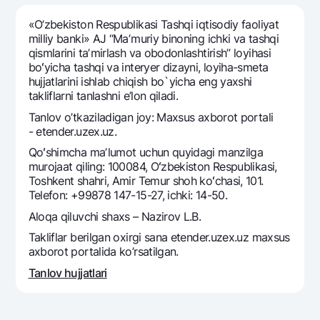
Sayohatchiga
National Green
Yevro
UzCard/HUMO
«O’zbekiston Respublikasi Tashqi iqtisodiy faoliyat
Eskrou hisobvarag‘i
Hamma uchun USD uchun
milliy banki» AJ “Maʼmuriy binoning ichki va tashqi
Visa
qismlarini taʼmirlash va obodonlashtirish” loyihasi
Talab qilib olinguncha USD
Tariflar
Visa FIFA
boʻyicha tashqi va interyer dizayni, loyiha-smeta
Oltin omonat
hujjatlarini ishlab chiqish bo`yicha eng yaxshi
Mastercard
Aksiyalar
takliflarni tanlashni e’lon qiladi.
NBU’dan oltin quymalar
Ish haqi
Tanlov o’tkaziladigan joy: Maxsus axborot portali
Kumush omonat
Milliy mobil ilovasi
Garmin pay
- etender.uzex.uz.
Qoʻshimcha maʼlumot uchun quyidagi manzilga
Ko'p beriladigan savollar
murojaat qiling: 100084, Oʻzbekiston Respublikasi,
Toshkent shahri, Amir Temur shoh koʻchasi, 101.
Sayt bo‘yicha qidiring
Telefon: +99878 147-15-27, ichki: 14-50.
Aloqa qiluvchi shaxs – Nazirov L.B.
Takliflar berilgan oxirgi sana etender.uzex.uz maxsus
axborot portalida ko’rsatilgan.
Qidirish
Tanlov hujjatlari
Foydali havolalar
Ko'p beriladigan savollar
Matbuot markazi