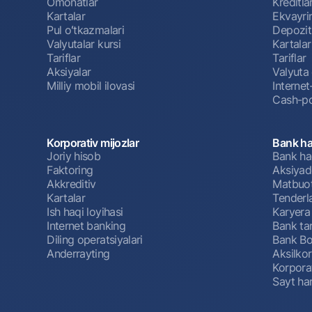
Omonatlar
Kreditla
Kartalar
Ekvayri
Pul oʻtkazmalari
Depozit
Valyutalar kursi
Kartalar
Tariflar
Tariflar
Aksiyalar
Valyuta 
Milliy mobil ilovasi
Interne
Cash-po
Korporativ mijozlar
Bank ha
Joriy hisob
Bank ha
Faktoring
Aksiyado
Akkreditiv
Matbuot
Kartalar
Tenderl
Ish haqi loyihasi
Karyera
Internet banking
Bank tar
Diling operatsiyalari
Bank Bo
Anderrayting
Aksilko
Korpora
Sayt har