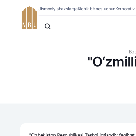
Jismoniy shaxslarga
Kichik biznes uchun
Korporativ
Onlayn-bank
O'zbek
Jismoniy shaxslarga (Milliy)
Русский
Oddiy versiya
Jismoniy shaxslarga
Biznes uchun (iBank)
Oq-qora versiya
Bos
Shaxsiy kabinet
"O‘zmill
Ovozni yoqish
Kreditlar
Ipoteka
Avtokredit
Mikroqarz
Ta’lim krеditi
Overdraft
National Green
“O’zbekiston Respublikasi Tashqi iqtisodiy faoliyat 