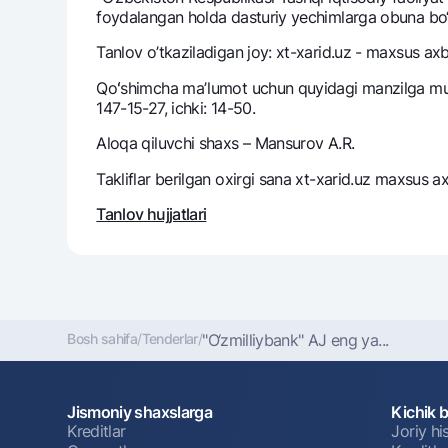
foydalangan holda dasturiy yechimlarga obuna bo‘lish
Tanlov o’tkaziladigan joy: xt-xarid.uz - maxsus axb
Pul oʻtkazmalari
Qoʻshimcha maʼlumot uchun quyidagi manzilga muroj
147-15-27, ichki: 14-50.
Tariflar
Ko'p beriladigan savollar
Aloqa qiluvchi shaxs – Mansurov A.R.
Takliflar berilgan oxirgi sana xt-xarid.uz maxsus a
Sayt bo‘yicha qidiring
Tanlov hujjatlari
Qidirish
Foydali havolalar
Bosh sahifa
/
Tenderlar
/
"O‘zmilliybank" AJ eng ya...
Ko'p beriladigan savollar
Matbuot markazi
Ofis va bank
Bizni ijtimoiy tarmoqlarda kuzatib boring
Jismoniy shaxslarga
Kichik 
Kreditlar
Joriy h