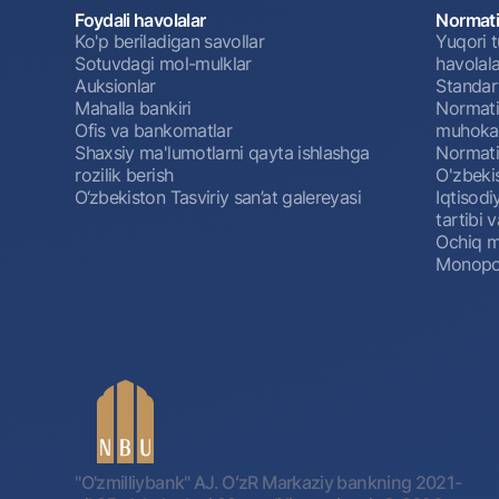
Foydali havolalar
Normati
Ko'p beriladigan savollar
Yuqori t
Sotuvdagi mol-mulklar
havolala
Auksionlar
Standar
Mahalla bankiri
Normativ
Ofis va bankomatlar
muhokam
Shaxsiy ma'lumotlarni qayta ishlashga
Normativ
rozilik berish
O'zbeki
O‘zbekiston Tasviriy san’at galereyasi
Iqtisodi
tartibi v
Ochiq m
Monopol
"O'zmilliybank" AJ. OʻzR Markaziy bankning 2021-