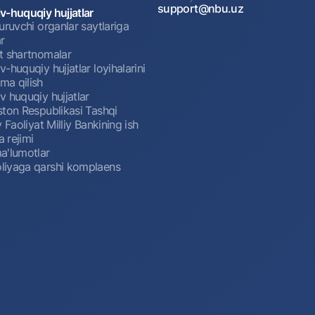
support@nbu.uz
v-huquqiy hujjatlar
uruvchi organlar saytlariga
r
t shartnomalar
-huquqiy hujjatlar loyihalarini
a qilish
 huquqiy hujjatlar
ston Respublikasi Tashqi
y Faoliyat Milliy Bankining ish
a rejimi
a'lumotlar
iyaga qarshi komplaens