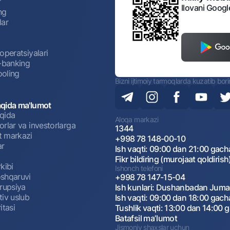
r
Ilovani Googl
ng
lar
operatsiyalari
t-banking
oling
Bizni ijtimoiy tarmoqlarda kuzatib bor
qida ma'lumot
qida
Aloqa markazi
rlar va investorlarga
1344
 markazi
+998 78 148-00-10
ar
Ish vaqti: 09:00 dan 21:00 gach
Fikr bildiring (murojaat qoldirish
kibi
Ishonch telefoni
shqaruvi
+998 78 147-15-04
rrupsiya
Ish kunlari: Dushanbadan Jum
tiv uslub
Ish vaqti: 09:00 dan 18:00 gach
itasi
Tushlik vaqti: 13:00 dan 14:00 
Batafsil maʼlumot
Jismoniy shaxslar uchun