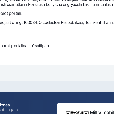
 xizmatlarini ko‘rsatish bo`yicha eng yaxshi takliflarni tanlashni
NBU’dan oltin quymalar
Garmin pay
orot portali.
Kumush omonat
Valyutalar kursi
Eskrou hisob
aat qiling: 100084, Oʻzbekiston Respublikasi, Toshkent shahri,
Aksiyalar
Milliy mobil i
xborot portalida ko’rsatilgan.
omatlar
Shaxsiy ma'lumotlarni qayta ishlashga rozilik berish
Aloqa markazi
biznes
+998 78 148-00-10
isob raqam
Milliy mobil
1344