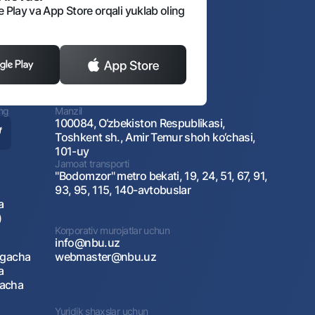
e Play va App Store orqali yuklab oling
ing
Manzil
100084, O‘zbekiston Respublikasi,
Toshkent sh., Amir Temur shoh ko‘chasi,
101-uy
Jamoat transporti
"Bodomzor" metro bekati, 19, 24, 51, 67, 91,
93, 95, 115, 140-avtobuslar
a
)
Korporativ murojatlar uchun
info@nbu.uz
agacha
webmaster@nbu.uz
a
gacha
Yuridik shaxslar uchun