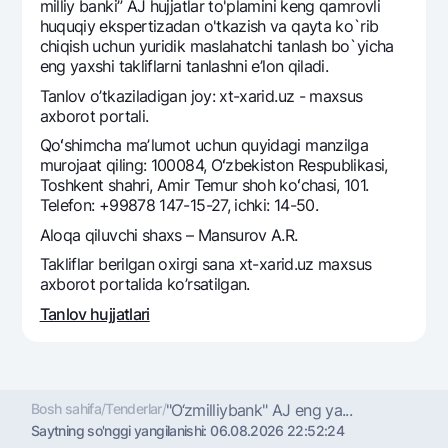
Sayohatchiga
National Green
milliy banki” AJ hujjatlar to'plamini keng qamrovli
Yevro
huquqiy ekspertizadan o'tkazish va qayta ko`rib
UzCard/HUMO
Eskrou hisobvarag‘i
chiqish uchun yuridik maslahatchi tanlash bo`yicha
Hamma uchun USD uchun
Visa
eng yaxshi takliflarni tanlashni e’lon qiladi.
Talab qilib olinguncha USD
Tariflar
Visa FIFA
Tanlov o’tkaziladigan joy: xt-xarid.uz - maxsus
Oltin omonat
axborot portali.
Mastercard
Aksiyalar
NBU’dan oltin quymalar
Qoʻshimcha maʼlumot uchun quyidagi manzilga
Ish haqi
murojaat qiling: 100084, Oʻzbekiston Respublikasi,
Kumush omonat
Milliy mobil ilovasi
Garmin pay
Toshkent shahri, Amir Temur shoh koʻchasi, 101.
Telefon: +99878 147-15-27, ichki: 14-50.
Ko'p beriladigan savollar
Aloqa qiluvchi shaxs – Mansurov A.R.
Takliflar berilgan oxirgi sana xt-xarid.uz maxsus
Sayt bo‘yicha qidiring
axborot portalida ko’rsatilgan.
Tanlov hujjatlari
Qidirish
Foydali havolalar
Ko'p beriladigan savollar
Bosh sahifa
/
Tenderlar
/
"O‘zmilliybank" AJ eng ya...
Saytning so'nggi yangilanishi:
06.08.2026 22:52:24
Matbuot markazi