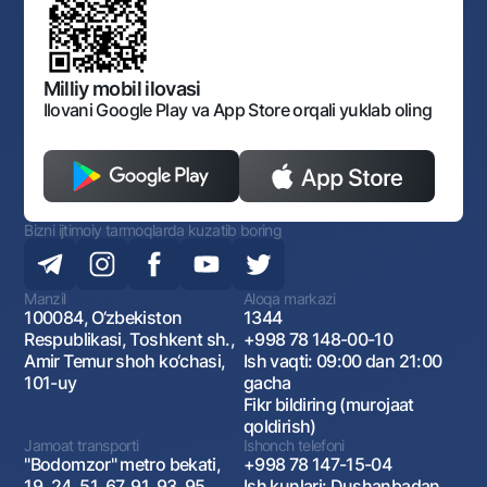
O‘zbekiston Tasviriy san’at galereyasi
Sayt haritasi
O'zbekiston Respublikasi Tashqi Iqtisodiy Faoliyat Milliy
Bankining ish tartibi va rejimi
Ochiq ma'lumotlar
Monopoliyaga qarshi komplaens
Milliy mobil ilovasi
Ilovani Google Play va App Store orqali yuklab oling
Bizni ijtimoiy tarmoqlarda kuzatib boring
Manzil
Aloqa markazi
100084, O‘zbekiston
1344
Respublikasi, Toshkent sh.,
+998 78 148-00-10
Amir Temur shoh ko‘chasi,
Ish vaqti: 09:00 dan 21:00
101-uy
gacha
Fikr bildiring (murojaat
qoldirish)
Jamoat transporti
Ishonch telefoni
"Bodomzor" metro bekati,
+998 78 147-15-04
19, 24, 51, 67, 91, 93, 95,
Ish kunlari: Dushanbadan