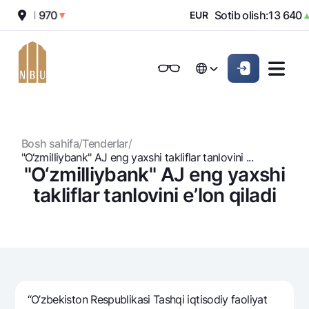
tish:
11 970
Sotib olish:
13 640
▼
EUR
▲
Onlayn-bank
Jismoniy shaxslarga (Milliy)
Jismoniy shaxslarga (Milliy
Oddiy versiya
Русский
Jismoniy shaxslarga
Kichik biznes uchun
Korporativ mijozl
Русский
Biznes uchun (iBank)
Biznes uchun (iBank)
Oq-qora versiya
Bosh sahifa
/
Tenderlar
/
Shaxsiy kabinet
Shaxsiy kabinet
Ovozni yoqish
Jismoniy shaxslarga
"O‘zmilliybank" AJ eng yaxshi takliflar tanlovini ...
"O‘zmilliybank" AJ eng yaxshi
Kreditlar
takliflar tanlovini e’lon qiladi
Ipoteka
Omonatlar
Avtokredit
Hamma uchun
Kartalar
Mikroqarz
Jozibali
Bepul
Ta’lim krеditi
Pul oʻtkazmalari
Vozmojno vse
Premial
Overdraft
“O’zbekiston Respublikasi Tashqi iqtisodiy faoliyat
Talab qilib olinguncha
Valyutalar kursi