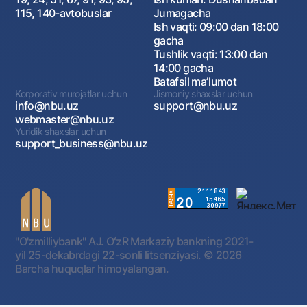
115, 140-avtobuslar
Jumagacha
Ish vaqti: 09:00 dan 18:00
gacha
Tushlik vaqti: 13:00 dan
14:00 gacha
Batafsil maʼlumot
Korporativ murojatlar uchun
Jismoniy shaxslar uchun
info@nbu.uz
support@nbu.uz
webmaster@nbu.uz
Yuridik shaxslar uchun
support_business@nbu.uz
"O'zmilliybank" AJ. OʻzR Markaziy bankning 2021-
yil 25-dekabrdagi 22-sonli litsenziyasi.
© 2026
Barcha huquqlar himoyalangan.